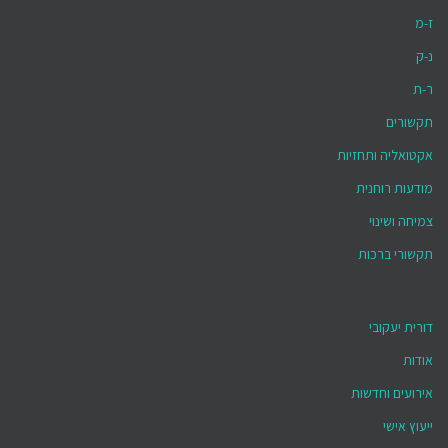
ז-מ
נ-ק
ר-ת
תקשורים
אקטואליה ותחזיות
מודעות רוחנית
צמיחה ושינוי
תקשורי ברכות
דורית יעקובי
אודות
אירועים וחדשות
ייעוץ אישי