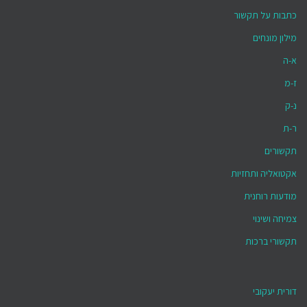
כתבות על תקשור
מילון מונחים
א-ה
ז-מ
נ-ק
ר-ת
תקשורים
אקטואליה ותחזיות
מודעות רוחנית
צמיחה ושינוי
תקשורי ברכות
דורית יעקובי