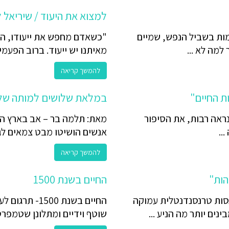
למצוא את היעוד / שיריאל ל
מות בשביל הנפש, שמיים
"כשאדם מחפש את ייעודו, היק
למה לא ...
מאיתנו יש ייעוד. ברוב הפעמים
להמשך קריאה
ת החיים"
במלאת שלושים למותה של 
כנראה רבות, את הסיפור
מאת: תלמה בר – אב בארץ הי
..
אנשים הושיטו מבט צמאים לג
להמשך קריאה
הות"
החיים בשנת 1500
ות טרנסנדנטלית עמוקה
החיים בשנת 0
נים יותר מה הניע ...
שוטף וידיים ומתלונן שטמפרטו