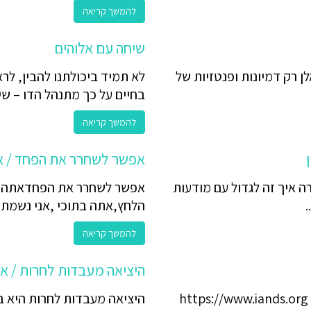
להמשך קריאה
שיחה עם אלוהים
ן רק דמיונות ופנטזיות של
לא תמיד ביכולתנו להבין, לרא
בחיים על כך מתנהל הדו – שיח
להמשך קריאה
אפשר לשחרר את הפחד / א
 איך זה לגדול עם מודעות
אפשר לשחרר את הפחדאתה לא
.
הלחץ,אתה בתוכי ,אני נשמתך.
להמשך קריאה
היציאה מעבדות לחרות / א
ראיון באנגלית עם ד"ר ואן לומל על מוות קליני - https://www.iands.org
היציאה מעבדות לחרות היא בש