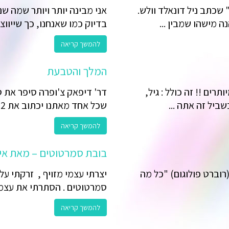
שכתב ניל דונאלד וולש.
אני מבינה יותר ויותר שמה שנ
 מישהו שמבין ...
בדיוק כמו שאנחנו, כך שייווצר 
להמשך קריאה
המלך והטבעת
ים !! זה כולל : גיל,
דר' דיפאק צ'ופרה סיפר את ס
יל זה אתה ...
שכל אחד מאתנו יכתוב את 2 או 3 ...
להמשך קריאה
בובת סמרטוטים – מאת אי
רוברט פולוגום) "כל מה
יצרתי עצמי מזויף , זרקתי עלי
סמרטוטים . הסתרתי את עצמי 
להמשך קריאה