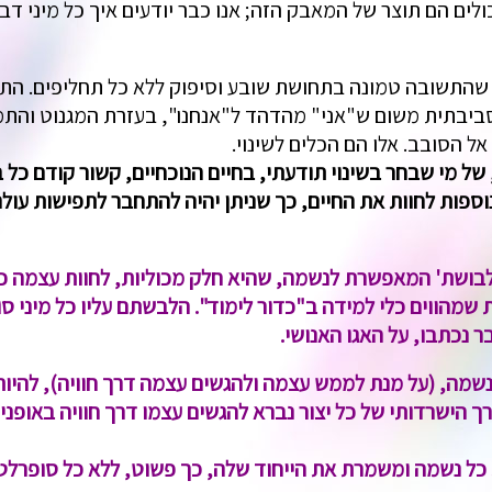
ם הם תוצר של המאבק הזה; אנו כבר יודעים איך כל מיני דברי
. שהתשובה טמונה בתחושת שובע וסיפוק ללא כל תחליפים. הת
בתית משום ש"אני" מהדהד ל"אנחנו", בעזרת המגנוט והתמגנ
אל הסובב. אלו הם הכלים לשינוי.
 מי שבחר בשינוי תודעתי, בחיים הנוכחיים, קשור קודם כל בחו
ספות לחוות את החיים, כך שניתן יהיה להתחבר לתפישות עולם 
תלבושת' המאפשרת לנשמה, שהיא חלק מכוליות, לחוות עצמה כ
מהווים כלי למידה ב"כדור לימוד". הלבשתם עליו כל מיני סופר
ר נכתבו, על האגו האנושי.
נשמה, (על מנת לממש עצמה ולהגשים עצמה דרך חוויה), להיות 
ך הישרדותי של כל יצור נברא להגשים עצמו דרך חוויה באופנים
כל נשמה ומשמרת את הייחוד שלה, כך פשוט, ללא כל סופרלטיב