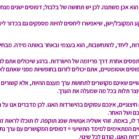
וא אכן משתנה. לכן יש תחושה של בלבול; דפוסים ישנים מנחי
ע המקובל/ישן, שיאפשרו ליחסים להיות מספקים גם בכדור לימו
ת, ליחד, להתחשבות, הוא בעצמי ובאחר באותה מידה. מבחינתו,
נתפסים אחרת דרך פריזמה של הישרדות. ברגע שיכולים אתם ל
פוסים אוטומטיים, אתם יכולים לזרום בחופשיות מפני שאתם לא
יים שאינם מקושרים לתחושת ערך מעצם ההיות, אלא קשורים לת
יוצר תלות בכל מה שמעלה את הערך.
 חיצוניים, אינכם עסוקים בהישרדות האגו. לכן מדברים אנו על
ם ושל האחר.
נגד לו, באמת. זוהי אשליה אנושית שפג תוקפה. לו תוכלו לראות 
המתאימים למימד התשיעי = דפוסים המקושרים עם ערך נתון, 
ות האגו, קודם לכל שינוי.