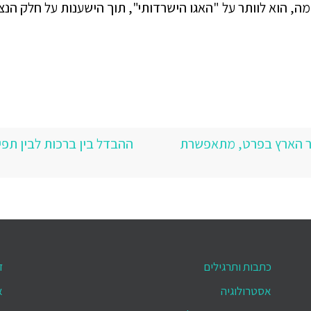
 הוא לוותר על "האגו הישרדותי", תוך הישענות על חלק הנצ
ר הארץ בפרט, מתאפשרת
ההבדל בין ברכות לבין תפי
כתבות ותרגילים
ד
אסטרולוגיה
א