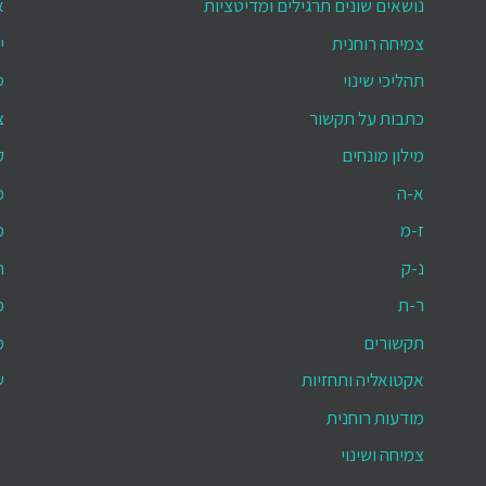
נושאים שונים תרגילים ומדיטציות
א
צמיחה רוחנית
י
תהליכי שינוי
ס
כתבות על תקשור
צ
מילון מונחים
ק
א-ה
מ
ז-מ
מ
נ-ק
ת
ר-ת
מ
תקשורים
מ
אקטואליה ותחזיות
ש
מודעות רוחנית
צמיחה ושינוי