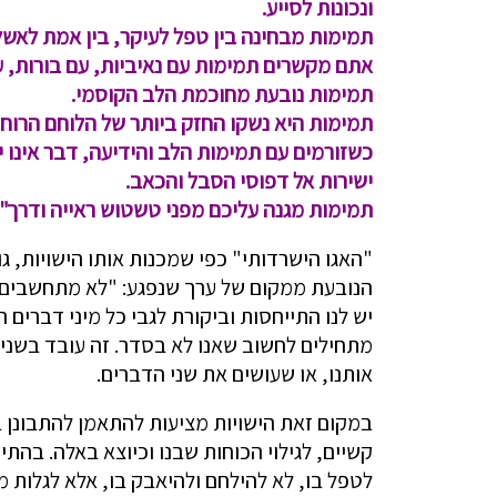
ונכונות לסייע.
תמימות מבחינה בין טפל לעיקר, בין אמת לאשל
אתם מקשרים תמימות עם נאיביות, עם בורות, עם
תמימות נובעת מחוכמת הלב הקוסמי.
תמימות היא נשקו החזק ביותר של הלוחם הרוחני
כשזורמים עם תמימות הלב והידיעה, דבר אינו
ישירות אל דפוסי הסבל והכאב.
תמימות מגנה עליכם מפני טשטוש ראייה ודרך".
"האגו הישרדותי" כפי שמכנות אותו הישויות, גור
הנובעת ממקום של ערך שנפגע: "לא מתחשבים בי
יש לנו התייחסות וביקורת לגבי כל מיני דברים
מתחילים לחשוב שאנו לא בסדר. זה עובד בשני 
אותנו, או שעושים את שני הדברים.
במקום זאת הישויות מציעות להתאמן להתבונן 
קשיים, לגילוי הכוחות שבנו וכיוצא באלה. בהת
לטפל בו, לא להילחם ולהיאבק בו, אלא לגלות מי 