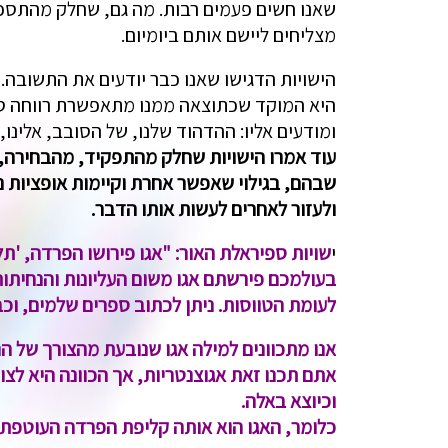
שאנו חשים פעמים רבות. מה גם, שחלק מהתסכולי
מצליחים ליישם אותם ביומיום.
הישויות הדגישו שאנו כבר יודעים את התשובה
היא המוקד שכתוצאה ממנו מתאפשרת רווחה סבי
ומודעים אליו: ההדהוד שלנו, של הסובב, אלינו, 
עוד אמרו הישויות שחלק מהתפקיד, מהבחירה, של
שבהם, בגילוי שאפשר אחרת וקיימות אופציות נו
ולעזור לאחרים לעשות אותו הדבר.
י
שויות ספיראלת האור: "אגו פירושו הפרדה, '
בעולמכם פירשתם אגו משום העליונות והנחיתות ש
לעומת הטווסות. ניתן לכתוב ספרים שלמים, וכב
אנו מתכוונים למילה אגו שנובעת מהצורך של ה
אתם תכנו זאת אגוצנטריות, אך הכוונה היא לצור
וכיוצא באלה.
כלומר, האגו הוא אותה קליפת הפרדה העוטפת 