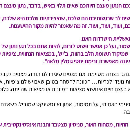
ככם הנתון מעצם היותכם שאינו תלוי באיש, בדבר, נתון מעצם ה
לשים לב שרגשותיכם הם שלכם, שהיצירתיות שלכם היא שלכם, 
ועוד, ועוד, ועוד. זה מה שאמור להיות מקור ההישענות.
אשליית הישרדות האגו.
שמור, ועל כן אפשר פשוט לזרום, להיות אתם בכל רגע נתון של זמ
קוד תשומת הלב בהווה, ב'יש', במציאות הנחווית. ציפיות יו
יננה מאפשרת זרימת יחסי גומלין מלאה".
נהגו בצורה מסוימת. אנו מצפים שיגידו לנו תודה. מצפים לקב
ת נועדו לכריות… הכוונה להסחה במובן שאם יש לנו ציפיות, א
א בעצם חיים איזושהי מציאות דמיונית או מציאות שהייתה. כלו
נימי האמיתי, על תמימות, אמון ואינסטינקט שמוביל. כשאדם
ה.
ן ההיות, ממהות האור, מניסיון מצטבר והבנה אינסטינקטיבית 