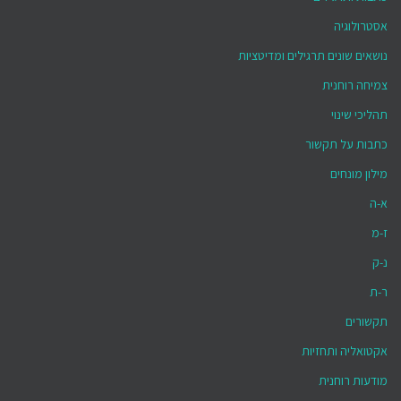
אסטרולוגיה
נושאים שונים תרגילים ומדיטציות
צמיחה רוחנית
תהליכי שינוי
כתבות על תקשור
מילון מונחים
א-ה
ז-מ
נ-ק
ר-ת
תקשורים
אקטואליה ותחזיות
מודעות רוחנית