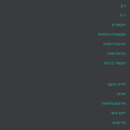
נ-ק
ר-ת
תקשורים
אקטואליה ותחזיות
מודעות רוחנית
צמיחה ושינוי
תקשורי ברכות
דורית יעקובי
אודות
אירועים וחדשות
ייעוץ אישי
סירטונים