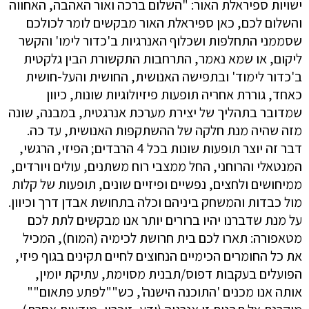
ישויות ספיראלת האור: "השלום ברכה ואור האהבה, האחווה
והשלום לכם, כאן ספיראלת האור מבקשים לומר לכולכם
שסממני התחלפות ושכלוף האנרגיות ב'כדור לימו' והקשר
ליקום, או שמא נאמר, התרחבות התקשורת הבין גלקטית
ב'כדור לימוד' ובתפישה האנושית, החושית והעל-חושית
כאחד, גוררת אחריה תופעות פיזיולוגיות שונות, כיוון
שמדובר בתהליך של יצירת מערכת אנרגטית, במבנה, שונה
מזה שהיה מנת חלקה של ההשתקפות האנושית, עד כה.
דבר זה יוצר תופעות שונות בכל 4 הרבדים; הפיזי, הרגשי,
המנטאלי והרוחני, החל ממצבי רוח משתנים, עולים ויורדים,
ממיחושים ולחצים, נפשיים ופיזיים שונים, תופעות של קלות
מול כבדות והמשחק ביניהם וכלה בתחושת אבדן דרך וכיוון.
על מנת שדברנו יהיו ברורים יותר אנו מבקשים לתת לכם
מטאפורה: תארו לכם בית חרושת לכימיה (המוח), המכיל
את כל החומרים הכימיים הנחוצים לחיים תקינים בגוף פיזי,
הפועלים בעקבות דפוס/תבנית מסוימת, עתיקת יומין,
אותה אנו מכנים 'התוכנה הישנה', כש""לפתע פתאום""