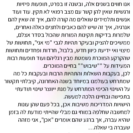
אנו חווים בשנים אלה, ובשנה זו בפרט, תופעות פיזיות
ורגשיות שאין להן קשר עם מצב רפואי לא תקין. עוד ועוד
אנשים ותלמידים שואלים מה קורה להם, איך זה שאין להם
אנרגיה, איך זה שיש להם כאבים ולחצים כאלה ואחרים,
שלמרות בדיקות תקינות המורות שהכול בסדר אצלם,
ממשיכים להציק ובעיקר תהיות לגבי "מי אני", תחושות של
מיצוי ואי ידיעת כיוון חדש, בלבול, חרדות ופחדים ותחושות
שהקרקע המוכרת נשמטת מבין רגליהם ועוד תופעות רבות
המעידות על ""שיבוש"" בחיים המוכרים.
לכן, בעקבות השאלות והתהיות הרבות ובעקבות כל מה
שמתרחש בעולמנו במיוחד בשנה האחרונה, קיבלתי תקשור
על השינוי הכימי המתרחש על מנת ייווצר שינוי תודעתי
בתפישה ובחיינו הלכה למעשה.
הישויות המדריכות משיבות אכן, בכל פעם שהן עונות
למחשבה שחלפה במוחי גם מבלי שהייתי מודעת לה בזמן
שהיא עברה, אך ברגע שהם אומרים "אכן", אני מזהה
שעברה בי שאלה…