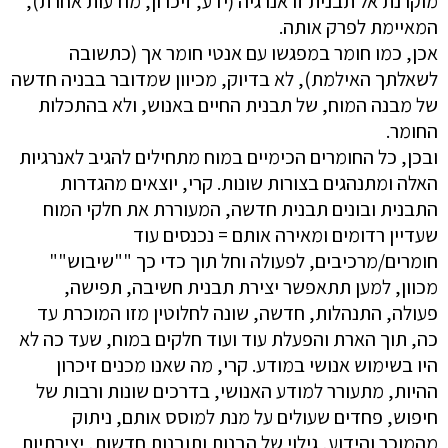
מוקרנת אל תבנית זו אנרגיה (ידע, זיכרון, מודעות אחרת),
המאיימת לפרק אותה.
אכן, כמו חומר במפגשו עם אנטי חומר אך (כתשובה
לשאלתך האילמת), לא בדיוק, מכיוון שמדובר בבניה חדשה
של מבנה המוח, של תבנית החיים באנוש, ולא בהתכלות
החומר.
ובכן, כל החומרים הכימיים במוח מתחילים להגיב לאנרגיות
האלה ומתנהגים בצורות שונות. קרי, יוצאים מהגדרות
התבנית ובונים תבנית חדשה, המעוררת את חלקי המוח
שעדיין רדומים ומאירה אותם = נכנסים עוד
חומרים/מרכיבים, לפעולה וחל תוך כדי כך ""שיבוש""
מכוון, למען תתאפשר יצירת תבנית חשיבה, תפישה,
פעולה, התנהלות, חדשה, שונה לחלוטין מזו המוכרת עד
כה, תוך הארת והפעלת עוד ועוד חלקים במוח, שעד כה לא
היו בשימוש אנושי במודע. קרי, מה שאנו מכנים זיכרון
ההיות, מתעורר למודע האנושי, בדרכים שונות ורבות של
חיפוש, פחדים שעולים על מנת למוסס אותם, ניתוק
מהמוכר והידוע, גילוי של הבנות ותובנות חדשות, יצירתיות