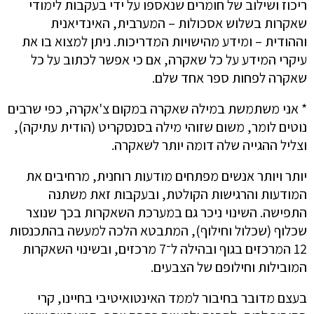
ריכוז ושילוב של חומרים שנאספו על ידי בעקבות לימודי
שאקרות בשלוש אסכולות – המערבית, האינדיאנית
וההודית – ומידע מהישויות המדריכות. ניתן למצוא בו את
עיקרי המידע על כל שאקרה, אם כי אפשר לכתוב על כל
שאקרה לפחות ספר אחד שלם.
* אני משתמשת במילה שאקרה במקום צ'אקרה, כפי שרבים
נוטים לומר, משום שזוהי מילה בסנסקריט (הודית עתיקה),
וצליל ההגייה שלה דומה יותר לשאקרה.
יותר ויותר אנשים מפתחים מודעות רוחנית, מרחיבים את
המודעות והרגישות הקולטת, ובעקבות זאת משתנה
התפישה. השינוי ניכר גם במערכת השאקרות בכך שנוצר
שכלוף (שכלול וחילוף), המתבטא הלכה למעשה בהתכנסות
12 המרכזים בגוף ובהילה ל־7 מרכזים, ובשינוי השאקרות
המובילות וחילופם של הצבעים.
בעצם מדובר בחיבור לממד האינטואיטיבי בחיינו, קרי