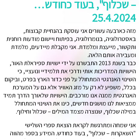
– שכלוף", בעוד כחודש…
25.4.2024
מזה כארבעה עשורים אני עוסקת בהנחיית קבוצות,
באסטרולוגיה, בנומרולוגיה, בפיתוח ויישום מודעות רוחנית
ותקשור, מייעצת ומלמדת. אני מקבלת מיידעים, מלמדת
ומעבירה אותם הלאה.
כבר בשנת 2013 התבשרנו על ידי ישויות ספיראלת האור,
הישויות המדריכות אותי ודרכי את תלמידיי ונועציי, כי
השינוי האנרגטי המתחולל על פני כדור הארץ בפרט, וביקום
בכלל, משפיע לא רק על מזג האוויר אלא גם על המערכת
האנרגטית ממנה אנו מורכבים. הישויות שלאורך הדרך תמיד
ממציאות לנו מושגים חדשים, כינו את השינוי המתחולל
במילה שכלוף, שנוצרה מצמד המילים – שכלול וחילוף.
אני שמחה ומתרגשת לקראת הוצאת ספרי השלישי
"השאקרות – שכלוף", בעוד כחודש. המידע בספר מהווה