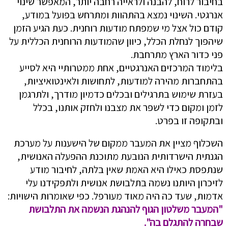
בחיבור לרוח, להבנה ולראייה רחבה יותר, המאפשר שינוי
אנרגטי. השינוי נמצא בהתהוות ומתרחש בפועל במודע,
קודם כול אצל מי שמפתח מודעות רוחנית. כעת הגיע הזמן
שיהפוך לנחלת הכלל, כיוון שהמודעות הרוחנית הכללית על
פני כדור הארץ מתרחבת.
בלימוד המרכזים האנרגטיים, אחת ממטרותיי היא לסייע
בהתחברות מהירה למודעות, לתחושות ולאינטואיציות,
בעזרת שימוש בתרגילים ובכלים כדמיון מודרך, ולתרגמן
לזמן ומקום כדי לשפר את מצבנו ולחזק אותנו, בכלל
ובתקופה זו בפרט.
השכלוף מציין את המעבר ממקום של הישענות על מערכת
הגנתית הישרדותית הנובעת מתוכנת ההפעלה האנושית,
שנתפסת כאילו היא האמת שאין בלתה, לחיבור מודע
לזיכרון היותנו נשמה בתלבושת אנושית ולתפקידנו עלי
אדמות, שעד כה היה מאוד מעורפל. כפי שאומרות הישויות:
"המעבר משלטון הגוף להנהגת הנשמה את התלבושת
שבחרה להתגלם בה".