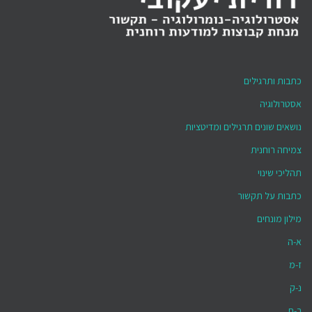
כתבות ותרגילים
אסטרולוגיה
נושאים שונים תרגילים ומדיטציות
צמיחה רוחנית
תהליכי שינוי
כתבות על תקשור
מילון מונחים
א-ה
ז-מ
נ-ק
ר-ת