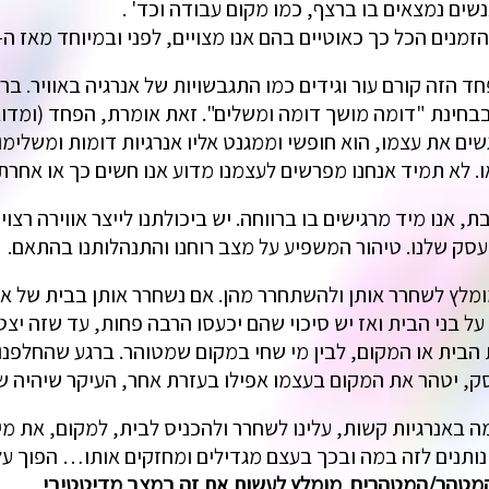
שים נמצאים בו ברצף, כמו מקום עבודה וכד' .
 הכל כך כאוטיים בהם אנו מצויים, לפני ובמיוחד מאז ה-7.10.23 …
ד הזה קורם עור וגידים כמו התגבשויות של אנרגיה באוויר. ב
בחינת "דומה מושך דומה ומשלים". זאת אומרת, הפחד (ומדובר
ים את עצמו, הוא חופשי וממגנט אליו אנרגיות דומות ומשלימות
ו. לא תמיד אנחנו מפרשים לעצמנו מדוע אנו חשים כך או אחרת.
, אנו מיד מרגישים בו ברווחה. יש ביכולתנו לייצר אווירה רצו
סק שלנו. טיהור המשפיע על מצב רוחנו והתנהלותנו בהתאם.
ומלץ לשחרר אותן ולהשתחרר מהן. אם נשחרר אותן בבית של א
 על בני הבית ואז יש סיכוי שהם יכעסו הרבה פחות, עד שזה יצט
ת הבית או המקום, לבין מי שחי במקום שמטוהר. ברגע שהחלפנ
 יטהר את המקום בעצמו אפילו בעזרת אחר, העיקר שיהיה שות
ה באנרגיות קשות, עלינו לשחרר ולהכניס לבית, למקום, את מ
 נותנים לזה במה ובכך בעצם מגדילים ומחזקים אותו… הפוך על
המטהר/המטהרים. מומלץ לעשות את זה במצב מדיטטיבי.