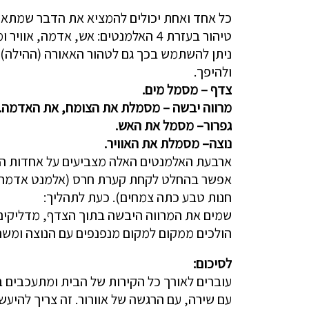
כל אחד ואחת יכולים להמציא את הדבר שמתאים 
טיהור בעזרת 4 האלמנטים: אש, אדמה, אוויר ומים.
ניתן להשתמש בכך גם לטהור האאורה (ההילה),
ולהיפך.
צדף – מסמל מים.
מרווה יבשה – מסמלת את הצומח, את האדמה.
גפרור– מסמל את האש.
נוצה– מסמלת את האוויר.
ארבעת האלמנטים האלה מצביעים על אחדות הניג
אפשר בהחלט לקחת קערת חרס (אלמנט אדמה) ו
חנות טבע כתה צמחים). כעת לתהליך:
שמים את המרווה היבשה בתוך הצדף, מדליקים א
הולכים ממקום למקום מנפנפים עם הנוצה ומשח
לסיכום:
עוברים לאורך כל הקירות של הבית ומתעכבים במ
עם שירה, עם הרגשה של אוורור. זה צריך להיעש