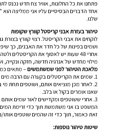
פתחנו את כל החלונות, אוויר צח חדש נכנס לתו
אחד הדברים הבסיסיים עליו אני ממליצה הוא "
שלנו.
טיהור בעזרת אבני קריסטל קוורץ שקופות
לוקחים את אבני הקריסטל. רצוי קוורץ בצורת 
ושמים בפינות של כל חדר את האבנים, כך שיפי
אחרי 48 שעות יש לאסוף את הקריסטלים ו
מילוי מחדש של אנרגיה חדשה, חזקה ונקייה, ו
מלאכת הטיהור לפני שמשתמשים
– מתאים כמע
1. שמים את הקריסטלים בקערה עם הרבה מים וחופן גדול של מלח לעשרים וארבע שעות. אפשר גם להשתמש במי ים.
2. לאחר מכן מוציאים אותם, ושוטפים תחת מ
שאנו אומרים בקול או בלב.
3. אחרי ששוטפים ומקדישים לאור שמים אותם לפחות לחצי שעה בשמש.
המשפט בו אני משתמשת תוך כדי זרימת המים על
זאת כאמור, תוך כדי זה שהמים שוטפים אותו/ם.
שיטות טיהור נוספות: