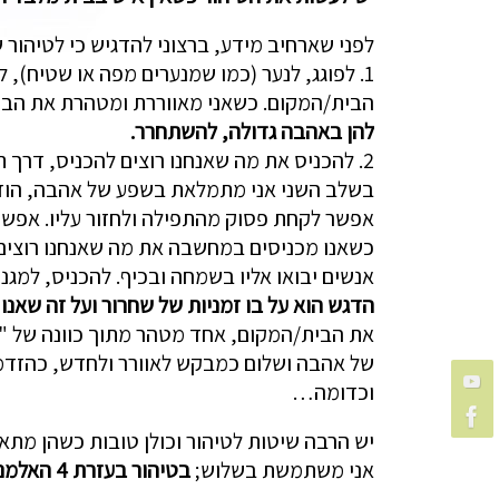
לפני שארחיב מידע, ברצוני להדגיש כי לטיהור 
1. לפוגג, לנער (כמו שמנערים מפה או שטיח),
הבית/המקום. כשאני מאווררת ומטהרת את הבית
להן באהבה גדולה, להשתחרר.
2. להכניס את מה שאנחנו רוצים להכניס, דרך תפילה, התכוונות, בקשה מהיקום וכדומה.
בשלב השני אני מתמלאת בשפע של אהבה, הודיה ו
אפשר לקחת פסוק מהתפילה ולחזור עליו. אפשר ל
כשאנו מכניסים במחשבה את מה שאנחנו רוצים ש
אנשים יבואו אליו בשמחה ובכיף. להכניס, למגנט
הדגש הוא על בו זמניות של שחרור ועל זה שאנ
את הבית/המקום, אחד מטהר מתוך כוונה של "בא
של אהבה ושלום כמבקש לאוורר ולחדש, כהזדמנ
וכדומה…
יש הרבה שיטות לטיהור וכולן טובות כשהן מתאי
אני משתמשת בשלוש;
בטיהור בעזרת 4 האלמנטים, בטיהור דרך תפילה, מנטרה וקערה טיבטית ובטיהור בעזרת אבני קריסטל.