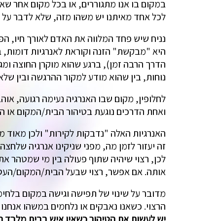
במקום בו אנו מתגוררים, או בכל מקום אחר שאנ
לכל אחד מאיתנו יש משהו מזה, שלא לדבר על הזמנים
נניח שיש פחד המלווה את האדם לאורך חיו, הפח
היא "מבקשת" הזנה וקוראת לאנרגיות דומות, ב
הדרך הרבה זמן), ברגע שהוא מוקרן החוצה ומגש
נוחות, בין שהוא מודע למקור ההרגשה ובין שלא
לחלופין, מקום שבו האנרגיה נעימה רגועה, אוהבת
ואחת הדרכים נוגעת בטיהור הבית/המקום או הע
האנרגיות האלה "נדבקות לקירות" ולכן מאוד מ
זה יעזור לזמן מה, מפני שניקינו אנרגיה שלחצה
לכן, רצוי שיהיה שתוף פעולה בין מי שמטהר א
אותה. אם אפשר, רצוי שבעל הבית/המקום/העסק,
מדובר על שינוי של תפישה וגישה במקום בלחימ
הרצוי. כשאנו נאבקים או נלחמים במשהו אנחנו
יש לעשות את הטיהור כשאין איש בבית מלבד 