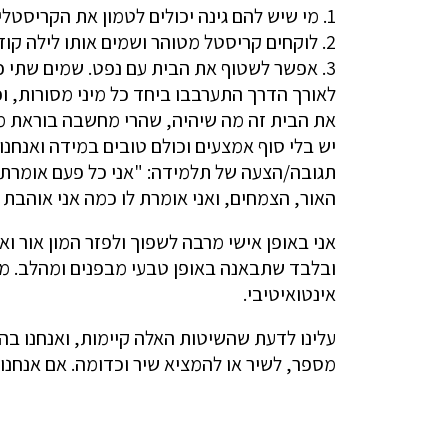
1. מי שיש להם גינה יכולים לטמון את הקריסטלים באדמה למשך כמה ימים, להוציא ולשטוף.
2. לוקחים קריסטל מטוהר ושמים אותו לילה קודם בדלי של מים שאיתם שוטפים את הבית.
3. אפשר לשטוף את הבית עם נפט. שמים שתי כפות נפט בתוך המים.
לאורך הדרך התערבבו ביחד כל מיני מסורות, ו
את הבית זה מה שיהיה, שהרי מחשבה בוראת מ
יש בלי סוף אמצעים וכולם טובים במידה ואנחנו
תגובה/הצעה של תלמידה: "אני כל פעם אומרת לב
האור, הצמחים, ואני אומרת לו כמה אני אוהבת א
אני באופן אישי מרבה לשפוך ולפזר המון אור ו
ובלבד שתבאנה באופן טבעי מבפנים ומהלב. מי ש
אינטואיטיבי.
עלינו לדעת שהשיטות האלה קיימות, ואנחנו בה
מספר, לשיר או להמציא שיר וכדומה. אם אנחנו 