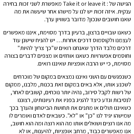
הגישה של : Take it or leave it מאפשרת לשני זכות בחירה
ענקית. איזה זכות יש לנו על מישהו אחר שיעשה את מה
שאנו חושבים שנכון? מדובר בשוויון ערך.
כשאנו שבויים ברצון, ברעיון בדרך מסוימת, איננו מאפשרים
לעצמנו ולקוסמוס דרכים אחרות… יש להניח שישנן עוד
דרכים מלבד הדרך שאנחנו רואים ש"כך צריך להיות"
וחוסמים אפשרויות כשאנו אוחזים או מצפים לדברים בצורה
מסוימת, כי יש הרבה אופציות שאיננו רואים.
כשנפגשים עם השני ואיננו נמצאים במקום של מוכרחים
לשכנע אותו, אלא באים במקום זאת בכנות, מלבנו, ממקום
של רשות לקבל סירוב, נהיה יותר נוכחים, קשובים לאחר,
לנסיבות ונדע כיצד להציג בפניו את רעיונותינו, רצוננו
כשאיננו תולים או מתנים את תחושת הביטחון והערך בכך
שמישהו יגיד לנו "כן" או "לא". כשבאים לאדם ואומרים לו
מה אנו רוצים ושואלים אותו מה הוא רוצה ומה הוא חושב,
אנו מאפשרים כבוד, מרחב אופציות, להיענות, או לא