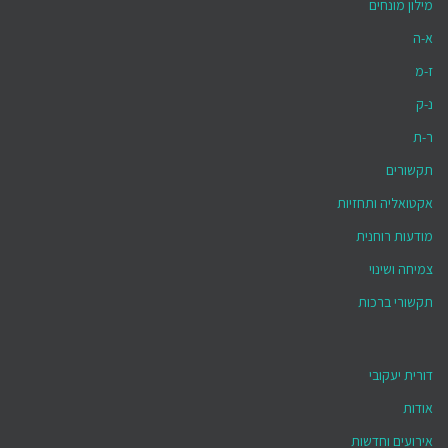
מילון מונחים
א-ה
ז-מ
נ-ק
ר-ת
תקשורים
אקטואליה ותחזיות
מודעות רוחנית
צמיחה ושינוי
תקשורי ברכות
דורית יעקובי
אודות
אירועים וחדשות