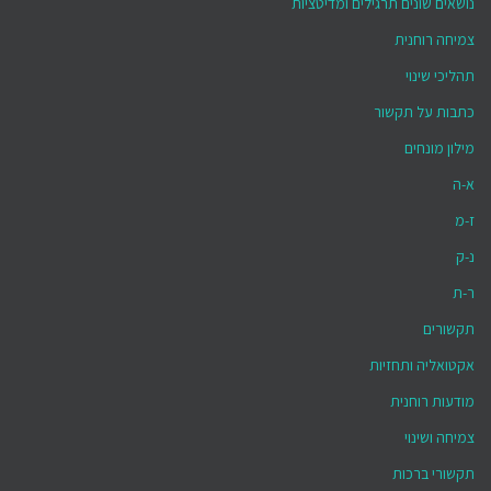
נושאים שונים תרגילים ומדיטציות
צמיחה רוחנית
תהליכי שינוי
כתבות על תקשור
מילון מונחים
א-ה
ז-מ
נ-ק
ר-ת
תקשורים
אקטואליה ותחזיות
מודעות רוחנית
צמיחה ושינוי
תקשורי ברכות