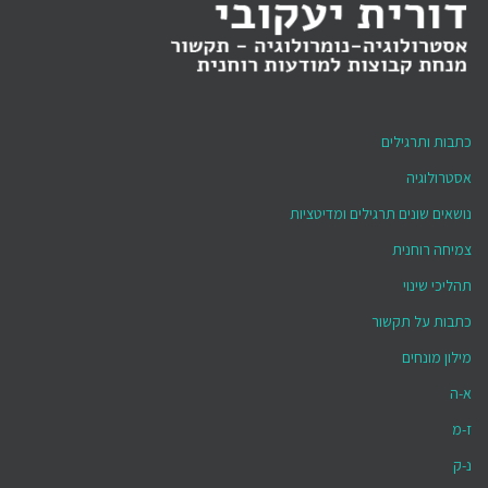
כתבות ותרגילים
אסטרולוגיה
נושאים שונים תרגילים ומדיטציות
צמיחה רוחנית
תהליכי שינוי
כתבות על תקשור
מילון מונחים
א-ה
ז-מ
נ-ק