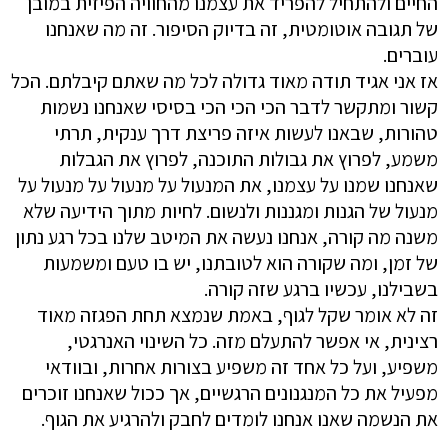
החיים ולהתחיל להפריד את עצמנו מהחוויה הפיזית במובן
של תגובה אוטומטית, זה בדיוק הסיפור. זה מה שאנחנו
עוברים.
אז אני אגיד תודה מאוד גדולה לכל מה שאתם קיבלתם. הכל
קשור ומתקשר לדבר הכי הכי הכי בסיסי שאנחנו נשמות
טהורות, שבאנו לעשות איזה פריצת דרך ענקית, תרתי
משמע, לפרוץ את גבולות התוכנה, לפרוץ את הגבלות
שאנחנו שמנו על עצמנו, את המנעול על מנעול על מנעול על
מנעול של הגנות ומגננות ולנשום. לחיות מתוך הידיעה שלא
משנה מה קורה, אנחנו נעשה את המיטב שלנו בכל רגע נתון
של זמן, ומה שקורה הוא לטובתנו, יש בו טעם ומשמעות
בשבילנו, עכשיו ברגע שזה קורה.
זה לא אומר שקל לגוף, באמת שנמצא תחת הפגזה מאוד
רצינית, אי אפשר להתעלם מזה. כל השינוי האנרגטי,
משפיע, ועל כל אחד זה משפיע בצורות אחרות, ובוודאי
מפעיל את כל המנגנונים הרגשיים, אך ככול שאנחנו זוכרים
את הנשמה שאנו אנחנו לומדים לחבק ולהרגיע את הגוף.