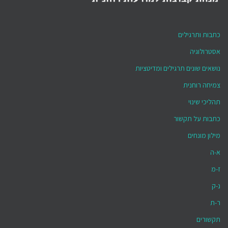
כתבות ותרגילים
אסטרולוגיה
נושאים שונים תרגילים ומדיטציות
צמיחה רוחנית
תהליכי שינוי
כתבות על תקשור
מילון מונחים
א-ה
ז-מ
נ-ק
ר-ת
תקשורים