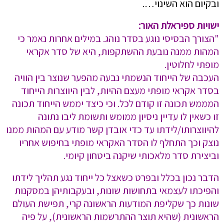
ובקיום הוא השינוי….
ישויות ספיראלת האור:
"הצורך הבסיסי נוגע בסדר נוהג. במילים אחרות נאמר כי
המהות ממנה נובעת ההשתקפות, היא של סדר אקראי
מופתי לחלוטין.
העכבה של הייחוד הנשמתי נבעה מהפער שנוצר בין הוויה
בסדר אקראי מופתי מעצם ההיות, לבין היווצרות הייחוד
המממש תכונה זו קודם לכל. וכי כיצד יממש הייחוד תכונה
זו כשאין לו עדיין ניסיון ממומש ותשומת ליבו נתונה
להיווצרותו/לידתו עד כדי אובדן קשר מודע עם המהות ממנו
נוצק וכך התחלף לו הסדר האקראי מופתי בחיפוש אחריו
וביצירת סדר מלאכותי שיקנה ביטחון קיומי.
הדבר נכון בכלל ובפרט כשאצל כל ייחוד נגע תהליך לידתו
והפיכתו לעצמאי בתחושות שונות, ובעקבותיהן במסקנות
שונות כך שקליפת המודעות הראשונה קרי, תפישת העולם
הראשונית (שהיא תוצר ההתרשמות הראשונית), על פיה