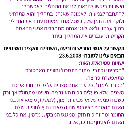
הישויות ביקשו להראות לנו את התהליך ולאפשר לנו
להתחבר לצניעות ולאמונה שאנחנו בתהליך והוא מתרחש
ולוקח את הזמן שלו, כשכל אחד מאיתנו עובר את התהליך
בתוך עצמו, ולאט לאט אנחנו מתחברים אנשי המאסה
הקריטית ועוברים את התהליך ביחד.
תקשור על אנשי החריש והזריעה, השתילה והקציר והשינויים
הבאים עלינו לטובה- 23.6.2008
ישויות ספיראלת האור:
"הסכיתי וכתבי, מתוך התסכול וחוויית האבסורד
מתאפשרת פריצה.
'בכדור לימוד', כל עוד אתם מצויים על מי מנוחות אינכם
משנים, אלא פועלים בכוח האינרציה. השינוי מתחולל אך ורק
כשכוח פנימי של אי שביעות רצון, (למשל), מוציא את בני
האדם מהסחף האינרטי שהיה מאוד נחוץ לחוויית עולם
החומר ומהווה כוח חזק וממגנט המבקש, מזמין, את כל בני
האדם להיסחף בתוכו, אליו.