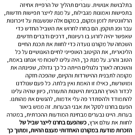
בתלבושת אנושית. עוברים תהליך של הרפיית אחיזה
בתפישות ואמונות מגבילות, על מנת לייצר תפישות חדשות,
הרלוונטיות לזמן ומקום, במקום אלה שנשענות על זיכרונות
עבר ופג תוקפן. הם בחרו לחרוש את השביל החדש כדי
שאפשר יהיה לזרוע בו רעיונות, דרכים ודברים חדשים.
השכחה של מקורנו נועדה כדי לחוות את תכנת החיים
הלינארית, את הקיטוב האופייני לחיים האנושיים על כל
הטוב והרע. על מנת כך, היה עלינו לשכוח מי אנחנו באמת,
והשכחה לאורך גלגולים הייתה כל כך גדולה, שפינתה את
מקומה לתבנית ההישרדות והקיום, שהפכה חזקה
ומושרשת, כאילו זו האמת ואין בלתה. כל פעם שנולדנו
לכדור הארץ התבניות הישנות התעוררו, כיוון שהיה עלינו
להתמודד ולהסתדר פה עלי אדמות, להגשים את מהותנו.
הפעם בחרנו לסקל את אבני הבערות. זה ממש ביאור
בערות. היינו נבערים מבחינת המודעות ההכרתית, במטרה
לחוות את עולם ארץ,
כשהפעם בחרנו לייצר שביל של
הזכרות מודעת במקורנו האחדותי מעצם ההיות, ומתוך כך