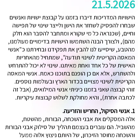
21.5.2026
הישויות המדריכות דיברו בזמנו על קבוצת ישויות ואנשים
שבחרו להפסיק לשחזר את הישן ולייצר שינוי של תפישה
וחיים, (שכנראה כל מי שקורא ומתחבר להסבר הוא חלק
מהם), ולצורך הבנה השתמשו הישויות בדימויים מעולמנו,
מהטבע, שיסייעו לנו להבין את תפקידנו ובחירתנו כ"אנשי
המאסה הקריטית לשינוי תודעה", שמתחיל מהאחריות
האישית של כל אחד ואחת מאיתנו. שינוי לא יכול להתרחש
ולהשתרש, אלא אם כן הופנם בתוכנו כאמת. אנשי המאסה
הקריטית לשינוי מצויים בכדור הארץ ובעולמות נוספים.
זוהי קבוצה שאני בזמנו כיניתי אנשי המילואים, (אבל זה
לכתבה אחרת), והיא מחולקת לשלוש קבוצות עיקריות.
1. אנשי הסיקול, החריש והזריעה.
אלה המסקלים את אבני השכחה, הבורות, מהשטח,
מהשביל. הם עוברים בעצמם תהליך של סילוק אבני הבורות
והשכחה מחוסר הזיכרון, של היותם ניצוץ אלוה ממעל