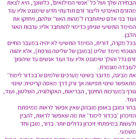
הבחירה שלך ושל כל 'אנשי המילואים', כלשונך, היא לצאת
מהזרם האינרטי וליצור זרם תודעתי חדש שימגנט אליו עוד
ועוד בני אדם שיתחברו ל'מהות האור' שלהם, ויחזקו את
המימד התשיעי שניתן כדימוי להתחבר אליו: ערבות האור
הלבן.
בכל מקרה, דורית, המימד התשיעי לא יהיה במעבר החיים
הנוכחי מימד שליט (במובן של שליטה גורפת), אלא יהווה
זרם גדל והולך שימגנט אליו עוד ועוד אנשים עד שיהפוך
לעובדה מוגמרת.
את מבינה, מדובר בשינוי מערכים שלמים ש'בכדור לימוד'
מתאפשר שינוי תפישה אך ורק דרך מאסה קריטית: שינוי
גורף במערכות החינוך, הבריאות, האקולוגיה, השלטון, ועוד,
ועוד.
ברור ומובן באופן מובהק שאין אפשר לראות ממיפתח
הזיכרון 'בכדור לימוד' את מה שאפשר לראות, להבין
ולעשות במיפתחי זיכרון גדולים יותר. ברור, מובן וחד
משמעי.