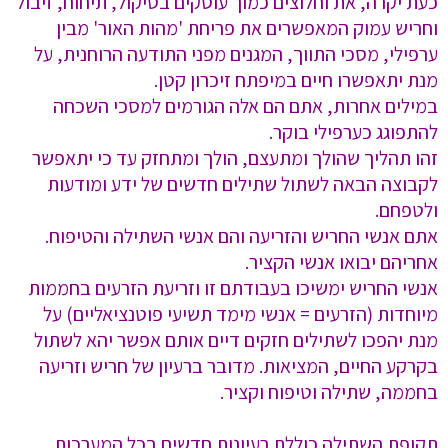
כעת יקרה, את וחלוצים כמוך עוסקים בסיקול, תיחוח, זיבול
וחריש עמוק המאפשרים את פריחת 'מהות האור' מבין
ערפילי, מסכי התווך, המגנים מפני התודעה הרוחנית, על
מנת יתאפשרו חיים במיפתח זיכרון קטן.
במילים אחרות, אתם הם אלה הגורמים למסכי השכחה
להתפוגג כערפילי בוקר.
זהו תהליך שהולך ומתעצם, הולך ומתחזק עד כי יתאפשר
לקבוצה הבאה לשתול שתילים חדשים של ידע ומודעות
ולטפחם.
אתם אנשי החריש והזריעה והם אנשי השתילה והטיפוח.
אחריהם יבואו אנשי הקציר.
אנשי החריש ימשיכו בעבודתם זו וזריעת הזרעים בחממות
מיוחדות (הזרעים = אנשי מימד תשיעי פוטנציאליים) על
מנת יהפכו לשתילים חזקים דיים אותם אפשר יהא לשתול
בקרקע החיים, המציאות. מדובר ברעיון של חריש וזריעה
בחממה, שתילה וטיפוח וקציר.
תקופת השתילה כוללת רעיונות חדשים בכל המערכות