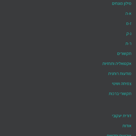
מילון מונחים
א-ה
ז-מ
נ-ק
ר-ת
תקשורים
אקטואליה ותחזיות
מודעות רוחנית
צמיחה ושינוי
תקשורי ברכות
דורית יעקובי
אודות
אירועים וחדשות