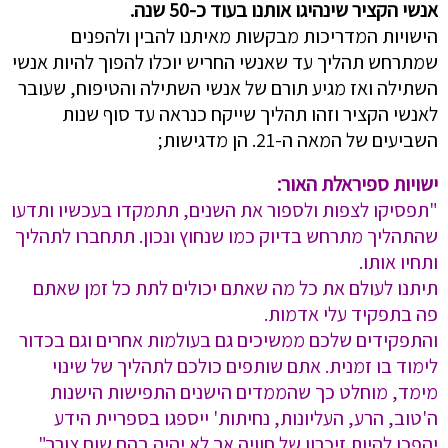
אנשי הקציר שינהיגו אותנו בעוד כ-50 שנה.
הישויות המדריכות מבקשות מאיתנו להבין ולהפנים
שמתרחש תהליך עד שאנשי החריש יוכלו להפוך להיות אנשי
השתילה ואז מגיע תורם של אנשי השתילה והטיפוח, שעובר
לאנשי הקציר וזהו תהליך שייקח כנראה עד סוף שנות
השביעים של המאה ה-21. הן מדגישות;
ישויות ספיראלת האור:
"תפסיקו לצפות ולספור את השנים, תתמקדו בעכשיו ותדעו
שהתהליך מתרחש בדיוק כמו שנחוץ ונכון. תתחברו לתהליך
ותחיו אותו.
תיתנו לעולם את כל מה שאתם יכולים לתת כל זמן שאתם
פה בתפקיד עלי אדמות.
והתפקידים שלכם ממשיכים גם בעולמות אחרים וגם בכדור
לימוד בו זמנית. אתם שותפים כולכם לתהליך של שינוי
מימד, מוחלט כך שהממדים הישנים התפישות הישנות
ה'טוב, הרע, העליונות, נחיתות' ייספגו בספריית הידע
יהפכו להיות זיכרון של חוויה אך לא יהיה בהם שום צורך".