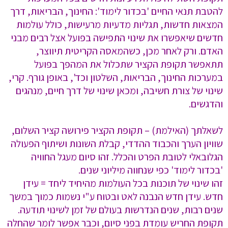
להטבת תנאי החיים 'בכדור לימוד': החינוך, הבריאות, דרך
המצאות חדשות, תגליות מדעיות מרעישות, כולל עולמות
חדשים שיאפשרו את שינוי התפישה בפועל אצל רבים מבני
האדם. ורק לאחר מכן, כשהמאסה הקריטית תיווצר,
תתאפשר תקופת הקציר שתכלול את המהפך בפועל
במערכות החינוך, הבריאות, השלטון וכד', באופן גורף. קרי,
שינוי של צורת חשיבה, ומכאן שינוי של דרך חיים, מנהגים
והדגשים.
לשאלתך (האילמת) – תקופת הקציר פירושה קציר השלום,
שוויון הערך והכבוד ההדדי, קבלת השונות ושיתוף הפעולה
הגלובאלי לטובת הפרט והכלל. זהו סיום מעגל החוויה
'בכדור לימוד' כפי שנחווה מיליוני שנים.
זהו שינוי של תוכנות בכל העולמות מהיחיד ליחד = עידן
חדש. עידן חדש הנבנה לאט ובטוח ע"י נשמות כמוך במשך
שנים רבות, שנים הנדרשות בעולם של זמן לשינוי תודעה.
תקופת החריש עומדת בפני סיום, וכבר אפשר לומר שהחלה