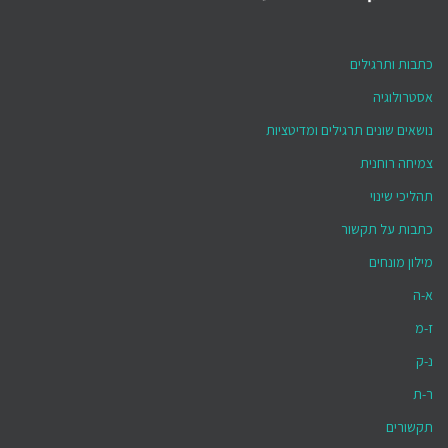
כתבות ותרגילים
אסטרולוגיה
נושאים שונים תרגילים ומדיטציות
צמיחה רוחנית
תהליכי שינוי
כתבות על תקשור
מילון מונחים
א-ה
ז-מ
נ-ק
ר-ת
תקשורים