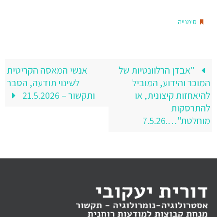
.
סימנייה
"אבדן הרלוונטיות של
אנשי המאסה הקריטית
המוכר והידוע, המוביל
לשינוי תודעה, הסבר
להיאחזות קיצונית, או
ותקשור – 21.5.2026
להתרסקות
מוחלטת"….7.5.26