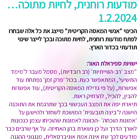
מודעות רוחנית, לחיות מתוכה…
1.2.2024
הכינוי "אנשי המאסה הקריטית" מייצג את כל אלה שבחרו
לפתח מודעות רוחנית, לחיות מתוכה ובכך לייצר שינוי
תודעתי בכדור הארץ.
ישויות ספיראלת האור:
"מצב 'רב-הווייתיות' (רב רובדיות), מסמל מעבר ל'מימד
התשיעי', המתאפשר כעת. בכול 'פרק זמן' נפתחת עוד
אפשרות, (על פי גדילת המאסה הקריטית), עוד אפשרות
להבין, להכיל, להרחיק ראות.
תיארת יפה את המצב העכשווי בכך שתרגמת את התוכנה
הישנה ל'ביצה תובענית' המושכת לשחזר ולהישען על
'אמונות הוכחה' -הכוונה לאמונות שהוכיחו עצמן כנכונות
לאורך הדרך ועל כן נשארת בהן האחיזה. על אף שרבים כבר
מודעים לכך שזו אינה אמת אוניברסאלית, מנגנוני ההגנה