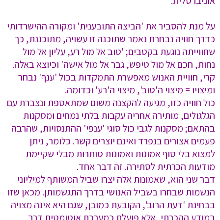
אוניברסלית.
על מנת להסביר את 'הביצה התובענית' ומקורה ההישרדותי
כדרך חוויה נבחרת נאמר שתוכנה זו עשויה, מתוכננת, כך
שחווייתה נוגעת בקטבים; 'טוב אל מול רע, עליון אל מול
נחות, חכם אל מול טיפש, גבר אל מול אישה' וכיוצא באלה.
קרי, חוויית האנוש מאפשרת התמקדות בכול 'ענף' נבחר
ומיצויו = מיצוי ה'טוב', מיצוי ה'רע' וכדומה.
כול חוויה כזו, מגיעה להקצנה משום שמתאספת ונצברת עם
הגלגולים, מותירה אחריה עקבות בלתי נמחים ומסקנות
בהתאם; מסקנות לגבי כול סוגי 'ענפי' ההתנסויות, שהרבה
פעמים אצורים בנפרד ואינם יוצרים קשר. כלומר, ניתן
למצוא בלי סוף אמונות ואמונות סותרות מבלי שקיימת
מודעות הכרתית לסתירה. זה דבר אחד.
דבר שני הוא, שאמונות אלה יצרו שביל המשותף למיליוני
הנשמות שבחרו בשביל האנושי בדרך התגשמותן. מכאן שזו
בבחינת 'דעת הרוב', הקובעת כמובן, שגם היא אינה מצויה
במודע ההכרתי, אלא פועלת כמערכת אוטומטית דרך