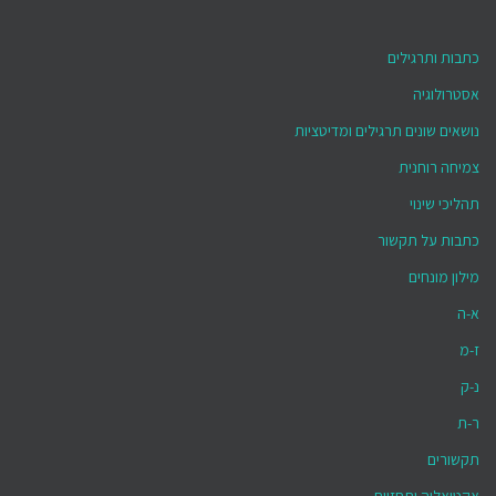
כתבות ותרגילים
אסטרולוגיה
נושאים שונים תרגילים ומדיטציות
צמיחה רוחנית
תהליכי שינוי
כתבות על תקשור
מילון מונחים
א-ה
ז-מ
נ-ק
ר-ת
תקשורים