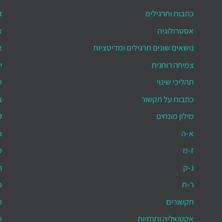
כתבות ותרגילים
ד
אסטרולוגיה
א
נושאים שונים תרגילים ומדיטציות
א
צמיחה רוחנית
י
תהליכי שינוי
ס
כתבות על תקשור
צ
מילון מונחים
ק
א-ה
מ
ז-מ
מ
נ-ק
ת
ר-ת
מ
תקשורים
מ
אקטואליה ותחזיות
ש