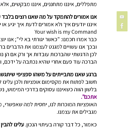
מתפללים, איננו מתחננים, איננו מבקשים, אלא
אנו אמורים להתמקד על מה שאנו רוצים בלבד 
איננו יודעים איך ולא אמורים לדעת איך יגיע א
Your wish is my Command
כבר אמרו חכמנו: "כאשר יגורתי בא לי"; אנו יו
ובכך אנו עשויים למגנט לעצמנו את הדברים בהם 
לכן הדגשתי שהברכות עובדות אך ורק אם הן נו
הברכה עוד פעם אחרי שהיא נכתבה על ידכם, ולש
ברגע שאנו מתבייתים על משהו ספציפי שיתגשם 
חשוב לפתוח את מקסימום אופציות ולכן עלינו 
בלשון הווה כשאיננו עסוקים בדרכי המימוש, נש
אתכם".
האופציות המוכרות לנו, יחסית למה שאפשרי, מ
מגבילים את עצמנו.
כאמור, כל דבר קורה בעיתוי הנכון.
עלינו להבין