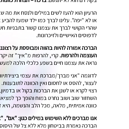
בקול רם הוא לא יתגשם.
ברכה = הצהרת כוונות.
הרעיון הוא להעז לשים במילים ולנסח את מה שא
או לא "יפה". עלינו לברך כמו ילד שמעז להביע
שהרי הקושי לברך את עצמנו קשור בתבניות חשי
לדפוסים האישיים ולזיכרונות.
הברכה אמורה להיות בהווה ומבוססת על רצוננו
העוצמה ולהרפות.
קרי, להרפות מ"איך" זה יקר
נראה את עצמנו חיים בשפע כלכלי הלכה למעשה
לדוגמה "אני מברך/מברכת את עצמי ביצירתיות 
לעצור, להסס או לחסום ואין הכוונה לתובענות.
רצוי לקרא או לשנן את הברכות בקול או בדמיו
השחזור שוב ושוב נחרט במוח והופך כך למציא
כוונה אמיתית, מלאה, מכל הלב והנשמה, היא ז
אנו מברכים ללא השימוש במילים כגון: "אם", "
הברכה נאמרת בביטחון מלא ללא צל של היסוס, ח