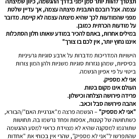
תצטרך להוות יותר סמן ימני בדרך ההגשמה, כיוון שמיצתה
עצמה. אצל רובכם התבנית מיצתה עצמה, אך עדיין שלטת
מפני שהמודעות לכך שהיא מיצתה עצמה לא קיימת. מדובר
על מודעות הכרתית כמובן.
במילים אחרות, באתם להכיר במודע שאותו חלון הסתכלות
איננו נחוץ יותר, אין לכם בו צורך"
הישויות המדריכות מדברות על ארבע סוגיות גרעיניות
בסיסיות, שמהן נגזרות סוגיות משניות ולהן המון צורות
ביטוי על פי אפיון הנשמה.
אני לא מספיק.
העולם אינו מקום בטוח.
פרידה פירושה הצלחה וכישלון.
אהבה פירושה סבל וכאב.
"אני לא מספיק"
– הנשמה פרצה מ"אנרגיית האם"/הבורא,
כשתחושה של קטנות, אפסות ופחד נרשמו בה. תחושות
שתורגמו למסקנה שהיא לא מצוידת כראוי למסע ההגשמה
שהתפרשו ל"אני לא מספיק", שהרי אין בכוחי את "אחדות