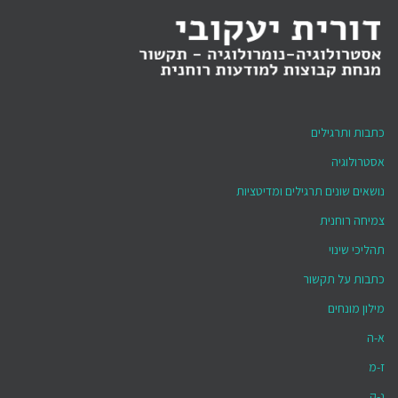
כתבות ותרגילים
אסטרולוגיה
נושאים שונים תרגילים ומדיטציות
צמיחה רוחנית
תהליכי שינוי
כתבות על תקשור
מילון מונחים
א-ה
ז-מ
נ-ק