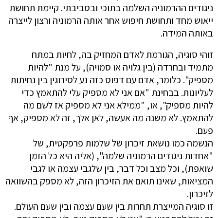
ניגודים ההרמוניה השלמה בתוכי ובסביבתי. קיימת תחושת
ייאוש מחד ותחושת חיפוש אחר אותה הרמוניה ורצון לייצרה
באותה המידה.
זוהי סוגיה, הגורמת לאדם המחזיק בה, לחיות במתח
מתמיד ובחרדה (בין גלויה או סמויה), על מנת "להיות
מספיק". כלומר, אדם עם דפוס כזה נע לסירוגין בין נחיתות
לעליונות. בבחינת "אם אני לא מספיק עלי להתאמץ כדי
להיות מספיק", או, "ממילא אני לא מספיק אז לשם מה
להתאמץ. לא משנה מה אעשה, לאן אלך, זה לא מספיק, אף
פעם.
הנשמה כמו נושאת זיכרון של שלמות פרפקטית, של
"אחדות ניגודים הרמוניה שלמה", (אליה היא כל הזמן
שואפת), וכל מצב וכל דבר, בין שלגבי עצמה או לגבי
המציאות, שאינו תואם את הזיכרון הזה, לא מספק בהשוואה
לזיכרון.
זו סוגיה המייצרת תחרות בין שעם עצמה ובין שעם העולם.