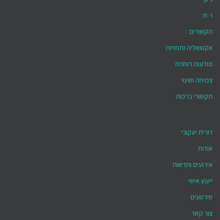
ר-ת
תקשורים
אקטואליה ותחזיות
מודעות רוחנית
צמיחה ושינוי
תקשורי ברכות
דורית יעקובי
אודות
אירועים וחדשות
ייעוץ אישי
סירטונים
צור קשר