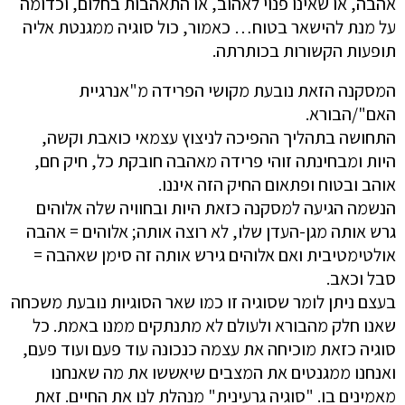
אהבה, או שאינו פנוי לאהוב, או התאהבות בחלום, וכדומה
על מנת להישאר בטוח… כאמור, כול סוגיה ממגנטת אליה
תופעות הקשורות בכותרתה.
המסקנה הזאת נובעת מקושי הפרידה מ"אנרגיית
האם"/הבורא.
התחושה בתהליך ההפיכה לניצוץ עצמאי כואבת וקשה,
היות ומבחינתה זוהי פרידה מאהבה חובקת כל, חיק חם,
אוהב ובטוח ופתאום החיק הזה איננו.
הנשמה הגיעה למסקנה כזאת היות ובחוויה שלה אלוהים
גרש אותה מגן-העדן שלו, לא רוצה אותה; אלוהים = אהבה
אולטימטיבית ואם אלוהים גירש אותה זה סימן שאהבה =
סבל וכאב.
בעצם ניתן לומר שסוגיה זו כמו שאר הסוגיות נובעת משכחה
שאנו חלק מהבורא ולעולם לא מתנתקים ממנו באמת. כל
סוגיה כזאת מוכיחה את עצמה כנכונה עוד פעם ועוד פעם,
ואנחנו ממגנטים את המצבים שיאששו את מה שאנחנו
מאמינים בו. "סוגיה גרעינית" מנהלת לנו את החיים. זאת