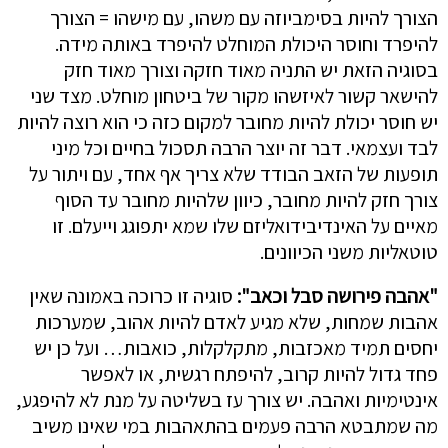
הצורך להיות בסימביוזה עם משהו, עם מישהו = הצורך
להיפרד וחוסר היכולת המוחלט להיפרד באותה מידה.
בסוגיה הזאת יש התניה מאוד חזקה וצורך מאוד חזק
להישאר קשור לאיזשהו מקור של ביטחון מוחלט. מצד שני
יש חוסר יכולת להיות מחובר למקום כזה כי הוא רוצה להיות
לבד ועצמאי. דבר זה יוצר הרבה תסכול בחיים וכל מיני
תופעות של הזאב הבודד שלא צריך אף אחד, עם ויתור על
צורך חזק להיות מחובר, כיוון שלהיות מחובר עד הסוף
מאיים על האינדיבידואליזם שלו שמא יתפוגג וייעלם. זו
טוטאליות משני הכיוונים.
"אהבה פירושה סבל וכאב":
סוגיה זו כרוכה באמונה שאין
אהבות שמחות, שלא מגיע לאדם להיות אהוב, שמערכות
יחסים תמיד מאכזבות, מתקלקלות, כואבות… ועל כן יש
פחד גדול להיות קרוב, להיפתח רגשית, או לאפשר
אינטימיות ואהבה. יש צורך עז בשליטה על מנת לא להיפגע,
מה שמתבטא הרבה פעמים בהתאהבות במי שאינו משיב