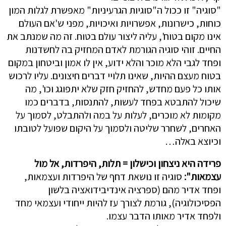
"סוגיה" זו ככול ה"סוגיות הגרעיניות" מאפשרת לגלות המון
כוחות, כישרונות, אפשרויות ואיכויות, מפני ש'אם העולם
אינו מקום בטוח', עליה ליצור עולם בטוח. זה מה שמנתב את
החיים. זוהי סוגיה הגורמת לאדם המחזיק בה לחשדנות
ופחד לגבי הלא מוכר והלא ידוע, אין לו אמון וביטחון במקום
בטוח מעצם ההיות, שאינו תלויי דברים חיצונים. עליו לרכוש
אותו כל פעם מחדש, להחזיק חזק שלא יתפוגג וכו', מה
שיכול להתבטא בפחד לעשות, להתנסות, בדברים כמו
מקומות לא מוכרים, לעלות על במה ולהתבלט, לסמוך על
האחרים, לשחרר שליטה ולסמוך על היקום שפועל לטובתו
וכיוצא באלה…
פרידה היא ניצחון וכישלון = תלות, היפרדות, אל מול
עצמאות":
סוגיה זו נושאת דחף של היפרדות ועצמאות,
ופחד אדיר מהם (ספרציה אינדיבידואציה בלשון
הפסיכולוגיה), גורמת לצורך עז להיות ייחודי ועצמאי מחד
ולפחד אדיר מאותו הדבר עצמו.