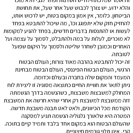
זה אומר שמלכתחילה יש חשדנות ופחד לגבי הלא מוכר
והלא ידוע. יש צורך לכבוש שעל אחר שעל, את תחושת
הביטחון. כלומר, אין אמון במקום בטוח, יש לרכוש אותו,
להחזיק חזק שלא יתפוגג וכו', מה שיכול להתבטא בפחד
לעשות או להתנסות בדברים חדשים, בפחד להגיע למקומות
לא מוכרים, לעלות על במה ולהתבלט, לסמוך על עצמה ועל
האחרים וכמובן לשחרר שליטה ולסמוך על היקום שפועל
לטובתה.
זה יכול להתבטא בהרבה מאוד צורות; העולם הבטוח
הרגשי, העולם הבטוח הפיננסי, העולם הבטוח מבחינת
המעמד והמקום שלה בחברה ובעולם וכדומה.
ניתן לתאר את חוויית החיים כתוצאה מסוגיה זו ליצירת לוח
המחולק למשבצות משבצות, כשהנשמה בדרך הגשמתה
זזה ממשבצת למשבצת רק אחרי שהיא חרשה את המשבצת
הקודמת מכל הכיוונים, ולאט לאט תבנה משבצת חדשה.
המטרה היא שלאורך גלגוליה הנשמה תגיע למסקנה
שהעולם הבטוח הוא במקום אחד בלבד ותמיד קיים בתוכה.
קרי, אינו תלוי גורמים חיצוניים.