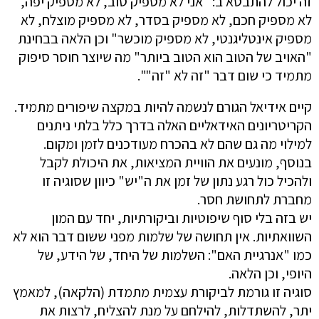
זה יכול להתבטא ב: "אני לא מספיק טוב, לא מספיק יפה,
לא מספיק חכם, לא מספיק בסדר, לא מספיק מוצלח, לא
מספיק אינטליגנטי, לא מספיק מוכשר" וכן הלאה בבחינת
"האויב של הטוב הוא הטוב ביותר" מה שיוצר חוסר סיפוק
מתמיד כי שום דבר "זה לא "זה"".
קיים אידיאל הגורם לנשמה להיות במקצה שיפורים מתמיד.
הקריטריונים האידאליים האלה בדרך כלל בלתי ניתנים
למילוי מה גם שהם לא בהכרח מעודכנים לזמן ומקום.
בנוסף, מונעים את הוויית המציאות, את היכולת לקבל
ולהכיל כול רגע נתון של זמן את ה"יש" כיוון שסוגיה זו
מחברת לתחושת חסר.
יש בזה בלי סוף שיפוטיות וביקורתיות, יחד עם המון
השוואתיות. אין תחושה של שלמות מפני ששום דבר הוא לא
כמו "אנרגיית האם": השלמות של היחד, של הידע, של
היופי, וכן הלאה.
סוגיה זו גורמת לביקורת עצמית מתמדת (הלקאה), למאמץ
יתר, להשתדלות, להילחם על מנת להצליח, לרצות את