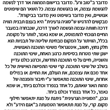
מדובר ב"טוב ורע". מדובר ברישום המהווה אור דרך לנשמה
להגשמת עצמה, או בהגשמת עצמה. כל השאר הם שיפוטים
אנושיים, ואין מדובר בשיפוט ואין מדובר בביקורת".
מבקשים להדגיש ש"סוגיה גרעינית" היא בעצם תבנית הוויה
דרכה חוותה עצמה הנשמה לאורך דרכה, שנבחרה במעבר
החיים הנוכחי להתמוסס, או שמא נאמר, לוותר על מקומה.
בכלל, הוויתור על המקום מבחינת שליטה של תבניות הוא
חלק נחוץ, חשוב, אינטגראלי משינוי התוכנה האנושית.
ישנן שתי מטרות בסיסיות כרגע: האחת, שינוי התוכנה
והשנייה, חיים על פי התוכנה החדשה, וכרגע כולנו עדיין
בשלב של שינוי התוכנה. קרי שינוי התפישה האישית של כל
אחד מכם את עצמכם, את העולם, את החיים. או במילים
אחרות, שינוי התוכנה מתאפשר ע"י חיבור והפנמה של
מהות האור שאתם, כל אחד בנפרד וכולכם ביחד, או שמא
נאמר, כל אחד בנפרד וכולנו ביחד.
ובכן, "הסוגייה הגרעינית" ניתנת על מנת יתאפשר חילוף
מקום. קרי, על מנת תתאפשר הטמעתה ב"אגם הידע" ולא