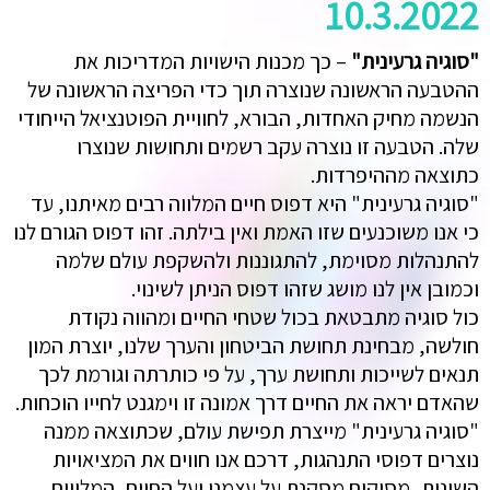
10.3.2022
"סוגיה גרעינית"
– כך מכנות הישויות המדריכות את
ההטבעה הראשונה שנוצרה תוך כדי הפריצה הראשונה של
הנשמה מחיק האחדות, הבורא, לחוויית הפוטנציאל הייחודי
שלה. הטבעה זו נוצרה עקב רשמים ותחושות שנוצרו
כתוצאה מההיפרדות.
"סוגיה גרעינית" היא דפוס חיים המלווה רבים מאיתנו, עד
כי אנו משוכנעים שזו האמת ואין בילתה. זהו דפוס הגורם לנו
להתנהלות מסוימת, להתגוננות ולהשקפת עולם שלמה
וכמובן אין לנו מושג שזהו דפוס הניתן לשינוי.
כול סוגיה מתבטאת בכול שטחי החיים ומהווה נקודת
חולשה, מבחינת תחושת הביטחון והערך שלנו, יוצרת המון
תנאים לשייכות ותחושת ערך, על פי כותרתה וגורמת לכך
שהאדם יראה את החיים דרך אמונה זו וימגנט לחייו הוכחות.
"סוגיה גרעינית" מייצרת תפישת עולם, שכתוצאה ממנה
נוצרים דפוסי התנהגות, דרכם אנו חווים את המציאויות
השונות, מסיקים מסקנת על עצמנו ועל החיים, המלווים