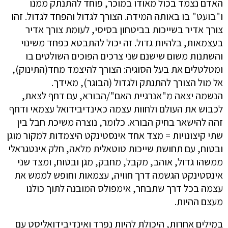
האדם נצמד בכול מאודו במוכר, פוחד להתנתק ממנו
ו"בועט" בו באותה המידה. הצורך לגדול והפחד לגדול. זהו
צורך אדיר בשייכות בביטחון בסיסי, לעומת צורך אדיר
בעצמאות, בלהיות גדול. זה יכול להתבטא כפחד משינוי
והשתנות משום שישנם שני צרכים הפוכים השולטים בו
ומטלטלים את בעל הסוגיה: הצורך להיצמד מחד(התינוק),
אל מול הצורך להתנתק ולגדול (הבוגר), מאידך.
הנשמה יצאה מ"אנרגיית האם"/הבורא, עם דחף לצאת,
לכבוש את העולם ולחוות עצמה כאינדיבידואל עצמאי ודחף
זהה להישאר בחיק הבורא. כלומר, נוצרה משיכת חבל בין
שתי קיצונויות = מצד אחד אינסטינקט היצמדות למקור מוגן
ובטוח, עם תחושת שייכות טוטאלית מלאה, חלק אינטגראלי
ממשהו גדול, אוהב, מקבל, מחבק, מגן ובטוח, ומצד שני
אינסטינקט הגשמה דרך חוויה, עצמאות וחופש לממש את
עצמה בכל דרך שתבחר, אימפולס המובנה לתוך כולנו
מעצם ההיות.
במילים אחרות, היכולת להיות נפרד ואינדיבידואליסט עם