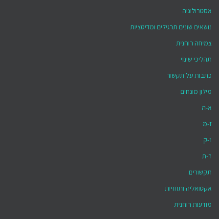
אסטרולוגיה
נושאים שונים תרגילים ומדיטציות
צמיחה רוחנית
תהליכי שינוי
כתבות על תקשור
מילון מונחים
א-ה
ז-מ
נ-ק
ר-ת
תקשורים
אקטואליה ותחזיות
מודעות רוחנית