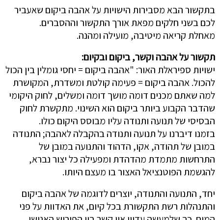
בתקשור הבא מסבירות הישויות על אהבה ביקום שאעביר
לכם בשני חלקים מפאת אורך התקשור וההסברים.
מאחלת קריאה מיטיבה, מועילה ומהנה.
תקשור על אהבה וקשר, ביקום ובקיום:
ישויות ספיראלת האור: "אהבה ביקום = יחסי גומלין בין הכול
להכול. אהבה ביקום = פעימה קולטת ומשדרת, המקושרת
למה שאתם מכנים דומה מושך דומה ומשלים, לחוק היקומי
שהדבר הקבוע ביותר ביקום הוא השינוי. מתקשרת לחוק
הבסיסי של תנועה ותנודה עליו מבוסס היקום כולו.
בזמנו דיברנו על תנועה ותנודה בהקבלה לאהבה; התנודה
במובן של תהודה, אקו, הדהוד והתנועה במובן של
התרחשות מתמדת מהדהדת ומפעילה כל יצור נברא,
להגשמת הפוטנציאל האצור בו מעצם היותו.
יחד, התנועה והתנודה, יוצרים לדוגמה של אהבה ביקום
והתנהלות רשת התקשורת בכל קיום, את האדוות על פני
המים. כך שלמעשה עדיין אין קשר בין הפירוש האנושי