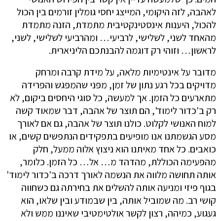
לאהבה, לזה היקומי, המייצג יחסי גומלין זורמים בין הכול
להכול, היענות אינסטינקטיבית מתמדת, הזנה מתמדת
מהאחד לשני, לשלישי, לרביעי… ומהרביעי לשלישי, לשני,
לראשון… וזוהי רק דוגמה להבנתכם הליניארית.
מדובר על אינטימיות מלאה, על מידת קרבה ומרחק
מדויקים בכל רגע נתון של זמן, מפני שהמפגש והפרידה
מתארעים כל הזמן. אך למעשה, כל סוגי היחסים ביקום, לא
רק ב'כדור לימוד', הם תוצר של אהבה, דבר שמאוד קשה
למוח האנושי לקלוט. כולנו תוצר של אהבה, גם אם לאורך
מסע הגשמתנו אנו מופיעים בתפקידים הנתפשים קשים, או
כואבים. כל אחד מאיתנו הוא ניצוץ אלוה ממעל, חלק
מהפעימה הכוללת, מהדהד מ… אל… כל הזמן. כלומר,
אותה תחושה מלווה את הנשמה לאורך דרכה ב'כדור לימוד'
בגוף פיזי ומניעה אותה להשלים את בחירתה גם כשחווה
קושי רב. מה שמוביל אותה, בין שבמודע ובין שלאו, הוא
געגוע, כמיהה, רצון לקשר אולטימטיבי שאיננו ממש ולא