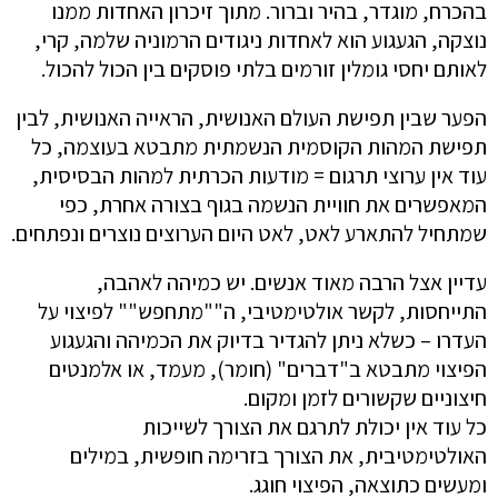
בהכרח, מוגדר, בהיר וברור. מתוך זיכרון האחדות ממנו
נוצקה, הגעגוע הוא לאחדות ניגודים הרמוניה שלמה, קרי,
לאותם יחסי גומלין זורמים בלתי פוסקים בין הכול להכול.
הפער שבין תפישת העולם האנושית, הראייה האנושית, לבין
תפישת המהות הקוסמית הנשמתית מתבטא בעוצמה, כל
עוד אין ערוצי תרגום = מודעות הכרתית למהות הבסיסית,
המאפשרים את חוויית הנשמה בגוף בצורה אחרת, כפי
שמתחיל להתארע לאט, לאט היום הערוצים נוצרים ונפתחים.
עדיין אצל הרבה מאוד אנשים. יש כמיהה לאהבה,
התייחסות, לקשר אולטימטיבי, ה""מתחפש"" לפיצוי על
העדרו – כשלא ניתן להגדיר בדיוק את הכמיהה והגעגוע
הפיצוי מתבטא ב"דברים" (חומר), מעמד, או אלמנטים
חיצוניים שקשורים לזמן ומקום.
כל עוד אין יכולת לתרגם את הצורך לשייכות
האולטימטיבית, את הצורך בזרימה חופשית, במילים
ומעשים כתוצאה, הפיצוי חוגג.