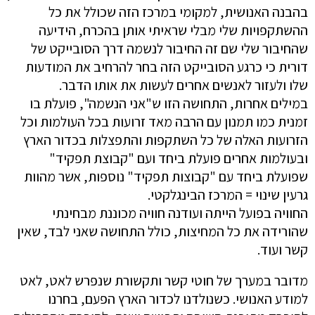
בהבנה האנושית, למקומי במרכז הזה שכולל את כל
ההשתקפויות שלי מבלי שראיתי אותן בהכרח, הידיעה
שהחיבור שלי שם זה החיבור לנשמה דרך הסובייקט של
דורית כי כרגע הסובייקט הזה בחר להרחיב את המודעות
שלו ולעזור לאנשים אחרים לעשות את אותו הדבר.
במילים אחרות, התחושה הזו ש"אני הנשמה", פועלת בו
זמנית כמו תמנון עם הרבה מאד זרועות בכל העולמות וכל
הזרועות האלה של כל השתקפות והתפצלות בכדור הארץ
ובעולמות אחרים פועלת ביחד ועם "קבוצת תפקיד"
שפועלת ביחד עם "קבוצות תפקיד" נוספות, אשר מהוות
גרעין שינוי = המרכז הבינגלקטי.
החוויה בפועל הייתה ועודנה חוויה מכוננת מבחינתי
שהורידה את כל המחיצות, כולל התחושה שאני לבד, שאין
קשר ועוד.
מדובר במערך של חוטי קשר ותקשורת שנפרש לאט, לאט
למודע האנושי. כשנולדנו לכדור הארץ הפעם, בחרנו