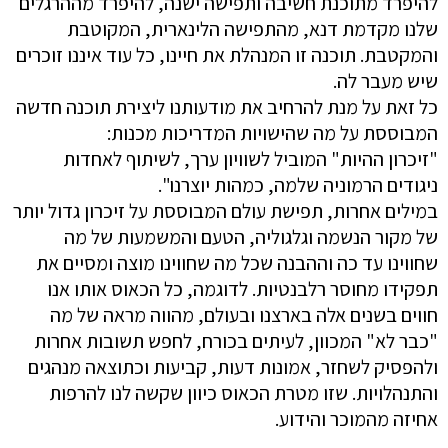
להיפרד מתוכנת חשיבה ותפישה ישנה, להיפרד מההרגלים
שלנו מקדמת דנא, מהתפישה הלינארית, המקוטבת
והמקטבת. תוכנה זו המנהלת את חיינו, כל עוד איננו זוכרים
שיש מעבר לה.
כל זאת על מנת להרחיב את מודעותנו ליצירת תוכנה חדשה
המבוססת על מה שהישויות המדריכות מכנות:
"זיכרון ההיות" המוביל לשוויון ערך, לשיתוף לאחדות
ניגודים הרמוניה שלמה, כמהות יוצרנו".
במילים אחרות, תפישת עולם המבוססת על זיכרון גדול יותר
של מקור הנשמה וגלגוליה, הטעם והמשמעות של מה
שחווינו עד כה וההבנה שכל מה שחווינו מוצה ומסיים את
תפקידו מחוסר רלבנטיות. לדוגמה, כל הכאוס אותו אנו
חווים בשנים אלה בארצנו ובעולם, מהווה מראה של מה
"כבר לא" המכוון, לעיתים בכורח, לחפש תשובות אחרות
ולהפסיק לשחזר, אמונות דעות, קביעות וכתוצאה מנהגים
והתנהלויות. שזו מטרת הכאוס כיוון שקשה לנו להרפות
אחיזה מהמוכר והידוע.