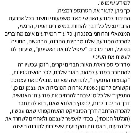
למידע שימושי.
כך ניתן לתאר את הטרנספורמציה.
החיבור למודע האנושי מאד משמעותי וחשוב בכל ארבעת
הרבדים: על כל דבר להחוות במישורים הפיזי, הרגשי,
המנטאלי והרוחני בסנכרון. כל עוד המיידעים אינם מחוברים
להכרה המודעת שלנו מבחינת ההבנה, ההרגשה, החוויה
בפועל, חסר מרכיב "שיפיל לנו את האסימון", שיעזור לנו
לעשות את השינוי.
מדריכי ספיראלת האור: חברים יקרים, הזמן עכשיו זה
להתחבר במודע למהות האור שלכם, לכל ההשתקפויות,
"קבוצות התפקיד", לתחושה שאתם מובילים את עצמכם
וקשורים להמון נשמות אחרות המובילות את עצמן גם כן."
התפקיד של כל מי שבחר להרחיב את מודעותו האנושית
דרך החיבור לרוח, לניצוץ האלוהי שאנו, הוא להתחבר
להכרה הרחבה דרך הסובייקט ההשתקפותי שאנו עכשיו,
(הגלגול הנוכחי), בכדי לאפשר לעצמנו ולאחרים לשחרר את
כל הדעות, האמונות והקביעות ששייכות לתוכנה הישנה