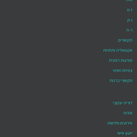
ז-מ
נ-ק
ר-ת
תקשורים
אקטואליה ותחזיות
מודעות רוחנית
צמיחה ושינוי
תקשורי ברכות
דורית יעקובי
אודות
אירועים וחדשות
ייעוץ אישי