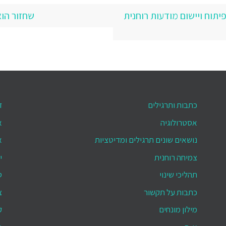
תוח ויישום מודעות רוחנית
שחזור הוא דב
כתבות ותרגילים
ד
אסטרולוגיה
א
נושאים שונים תרגילים ומדיטציות
א
צמיחה רוחנית
י
תהליכי שינוי
ס
כתבות על תקשור
צ
מילון מונחים
ק