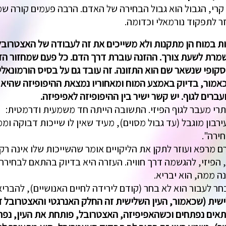
 קרי, הגבול הוא גבול הבחירה של האדם. הרבה פעמים קורה שמ
ר לתפקוד נורמאלי וכדומה.
ות במוח הן מתקנות ולא משייכים את זה לעבודה של האצטרובל
שמרת לשעת צורך. ההזנה עוברת דרך הדם. כל פעם שמחזור הד
ופי שנשאר שם הוא התזונה. זה עובד גם על בסיס הורמונאלי"
אמור, בדיוק באמצע המוח ומאחוריו נמצאת ההיפופיזה שהיא
עברים לגוף. יש קשר ישיר בין ההיפופיזה לאפיפיזה.
רי מעבר לגוף הפיזי. התשובה הייתה חד משמעית ודרמטית:
ון מוגבל (עד גבול מסוים), מעיד שאין לו שייכות דבוקה וממש
חירה".
 מרפא ועוזר לתקן את הליקויים אומר שהשייכות שלו אינה רק
 הפיזי, להגשמה דרך חוויה. העזרה היא בדיוק בהתאם לבחיר
 ממה, הוא יבריא.
 לעבור הוא לא בחר (קודם לירידה לחיים האנושיים), להבריא,
ית (שכאמור, העין השלישית זה החלק האנרגטי והאצטרובל זה
אים נפתחים וכשהאפיפיזה, האצטרובל, פותחת את העין, נפתחת