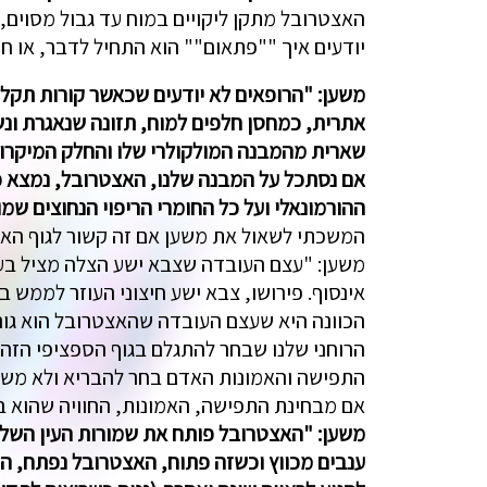
האצטרובל מתקן ליקויים במוח עד גבול מסוים,
יודעים איך ""פתאום"" הוא התחיל לדבר, או חז
משען: "הרופאים לא יודעים שכאשר קורות תקל
אתרית, כמחסן חלפים למוח, תזונה שנאגרת ונ
שארית מהמבנה המולקולרי שלו והחלק המיקרוסק
אם נסתכל על המבנה שלנו, האצטרובל, נמצא כ
ההורמונאלי ועל כל החומרי הריפוי הנחוצים שמו
המשכתי לשאול את משען אם זה קשור לגוף האת
משען: "עצם העובדה שצבא ישע הצלה מציל בעירב
אינסוף. פירושו, צבא ישע חיצוני העוזר לממש ב
הכוונה היא שעצם העובדה שהאצטרובל הוא גורם
הרוחני שלנו שבחר להתגלם בגוף הספציפי הזה,
התפישה והאמונות האדם בחר להבריא ולא משנה
אם מבחינת התפישה, האמונות, החוויה שהוא בחר
משען: "האצטרובל פותח את שמורות העין השליש
ענבים מכווץ וכשזה פתוח, האצטרובל נפתח, הת