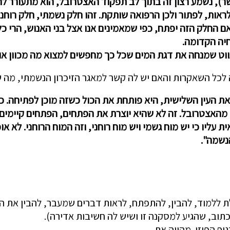
שר), נשמע רצון זה בתוך לב תפקוד האצטרובל, הוא מתעורר לח
גל לראות, לפתור ולכן הרפואה שותקת. זהו חלק נשמתי, חלק רו
ם החלק הזה יפתח, כפי שמאמינים אנו אצל בני האנוש, הרי כל 
חיה הקדומה.
ווט שמנחה את דגת המים שכל כך מחפשים למצוא מה מכוון אותה
כל השאקרות והאם יש לה קשר למאגר הזיכרון הנשמתי, מה ש
ת העין השלישית, היא פותחת את הכול כשזה מוכן לפתיחה. כ
 מהאצטרובל. זה לא שהיא יוצרת את הפתחים, הפתחים קיימים 
ליו כי יש מוח גשמי ויש מוח רוחני, וזה המוח הרוחני. לא או
נשמה".
לת ללמוד, להבין, להתפתח, לראות דברים שמעבר, להבין את ה
תוב, שהגיע למסקנה זו ושיש לה חשיבות אדירה).
וף הפיזי. מהווה את