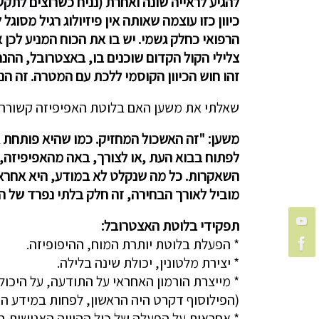
להגיע לראייה שונה ואחרת (נניח כשרוצים לתק
כיוון כזו עוצמה שאותה אין פיזיולוג רגיל מסו
הרפואי כחלק גשמי. יש בו את הכוח המניע לכן א
צלילי הקול הקדום שוכנים בו, באצטרובל, ההנ
זהו חוש הכיוון הקוסמי ללכת עם המטרה. זה הנ
שאלתי את משען האם בלוטת האפיפיזה קשורה ל
משען: "זה האשכול המחזיק. כמו שהיא פותחת א
לפתוח בבוא העת ,או לצורך, באה מהאפיפיזה,
השאקרות. כל מה שנקלט לא במודע, היא אחראית ע
מוביל לאורך הבחירה, זה חלק בלתי נפרד של ה
תפקידי בלוטת האצטרובל:
* הפעלת בלוטת יותרת המוח, ההיפופיזה.
* יצירת מלטונין, יכולת שינה בלילה.
* מייצרת הורמון האחראי על התודעה, על היכו
(הפילוסוף דקרט היה הראשון, לפחות במידע הכ
* אחראית על הפעלה של כול ההוויה האנושית בג