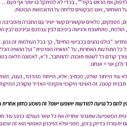
"לדפוק את הראש בקיר"", בכדי לא להיתקל בו יותר אף פעם…
על השחזור, ואנו מבקשים סליחה על הדוגמאות הבוטות.
אים, מספקים, מלאים שקשורים קשר ישיר עם החברה והסביבה אל
 הולמת, מתחשבת ורגישה ביניכם לבין עצמכם וביניכם לבין הס
: "כולנו נהגים בכבישי החיים", כך בכל העולמות זה נכון. א
ל כל התודעות האחרות, על "ההוויה הפרטית" ועל ההוויה הכלל
ורך קודם כל לשנות תוכנה. להתחבר, ז"א, לאמונה מלאה בטוה
כן אני = אנחנו.
לא עוד הייחוד שולט, מכתיב. אלא, הייחוד מהדהד, נענה, משדר
תבנית קטנה. זה השינוי היקומי והקיומי האדיר שקורה; המי
להם כל נגיעה למודעות יושפעו ישנו? זה נשמע כחזון אחרית הי
ם יתעוררו בדיוק בזמן, מפני שלא הזיכרון האנושי הוא זה שמ