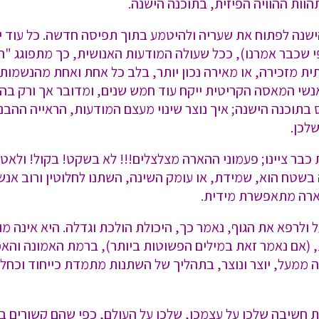
וות ההוויה הפיזית, בתוכנה הישנה.
נה לפתוח את שעריה ולהיטמע בתוך תפיסה חדשה. כל עוד י
פי שכבר אמרנו), ככל שעולה המודעות האנושית, כך מתפוגג "
מזכירה, או מאירה נכון יותר, בלב כל אחת ואחת מהנשמות המצו
אנשי המאסה הקריטית ייקח עוד חמש שנים, ומדובר אך ורק בה
 בתוכנה הישנה; איך נוצר שינוי מעצם המודעות, הראייה הה
לכן.
 כבר ציינו; פעמוני ההארה מצלצלים!!! לא בשקט! בקול! ולא
 בשטח הוא, שמידת, או עומק השינה, השתנו לחלוטין ורוב אנש
הארה מתאפשרת מידית.
לרפא את הגוף, נאמר כך, היכולת הולכת וגדלה. היא אינה מו
ת, (אם נאמר זאת במילים הפשוטות ביותר), ברמת האמונה והאמ
וה ממעל, יוצר ונוצר, בתהליך של השתנות מתמדת כייחוד וכח
 חשיבה שלכן על עצמכן, שלכן על העולם, כפי שהם קשורים בת