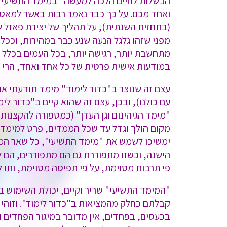
הבשלות לחיים הלכה למעשה "במימד התשיעי" נב
ואחד מכם. על כך כבר נאמר רבות באשר למאסה ק
(בתחזית השנתית), על תהליך של יצירת פאזל 
מפני שזהו גלגל הנעה שנע כבר במהירות, וככל 
מתחשבת יותר, רגישה יותר, בכל העמים בכלל ו
במודעות אישית פרטית של כל אחד ואחד, הרי שר
עצם זה שנוצר ב"כדור לימוד" מימד תודעתי אנ
עם כולנו), ובכן, עצם זה שהוא קיים ב"כדור לי
"מימד הגיהינום וגן העדן" (כמטפורה להקצנות ש
מקום הולך וגדל עד שכל הממדים, פרט למימד הס
ימשיכו לשמש את "מימד התשיעי", כל שאר הממ
הישנה, וכשזו מתפוררת גם הם מתפוררים, הם לא 
פי תרבות מסוימת, על פי תפיסה מסוימת, ותו
"המימד התשיעי" שריר וקיים, יכולת השימוש בו
קבלתם כחלק מהמציאות ב"כדור לימוד". וזוהי 
בכעסים, בפחדים, אין מדובר במיגור הפחדים ו