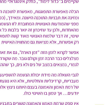
שקיימים ב"כדור לימוד", כחלק אינטגראלי מהתה
הכלה מאפשרת התפוגגות, מאפשרת לתוכנה היש
ומזינה את תבניות התוכנה הישנה. ומאידך, (כ
מפני שהמודעות האנושית המחוברת לזו הנשמתית 
מהאחדות, ולכן עד שזיכרון זה יואר בלבות כל 
שינוי, זה דבר שלמוח האנושי מאוד קשה לתפוס
רק אפשרות, אלא מציאות גם מהחוויה האישית ש
אפשר לקרוא לזמן הזה "זמן הארה", גם את זאת
מצלצלים כבר הרבה זמן וקולם גובר. מה שקורה
לגמרי, נמצאים במצב של נים ולא נים, כך שה
לגבי השאלה מה מידת יכולת הנשמה להשפיעעל ו
מעבריות, קרדינליות והחלטיות, אלא היא נוגע
של רמת האמון והאמונה בעצם היותנו ניצוץ אל
יודעים… אך טמון בו השינוי כולו.
אין ספק שרמת האמון והאמונה קשורים בתבניות