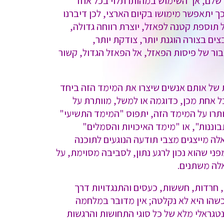
 שלם, אך השימוש במהותו תלוי בכל אחד
ך יתאפשר מימושו בקיום הארצי, לכן דיברנו
תוספת קטנה לפאזל, יוצרת רווחה גדולה,
ים בצורה הוגנת יותר, צודקת יותר,
בור של פיסות הפאזל, אל הפאזל הגדול, קשור
ת של אותם אנשים שיצרו את המימד הזה ביחד
שכל אחת מכן, כדוגמה או למשל, מוותרת על
יוותרו על המימד הזה, יתפוס "המימד התשיעי"
וננות", או "מימד האיכויות והסמלים"
ה מייצגים מצבי תודעה הנוגעים לתוכנה
פני שהוא נכון לרגע נתון, לסביבה מסוימת, על
לה משתנים.
, חרדות, חששות, כעסים והתנגדויות דרך
כשהו היא לא נקלטה; אין מדובר במלחמה
טגראלי מלא של כל סוגי התחושות והרגשות