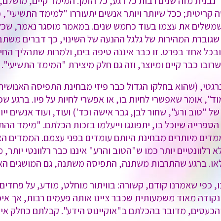
נית מזה שנים רבות כל רגע, כל הזמן. המימד קיים, מושלם,
ריטית; ככל שיותר ויותר אנשים יתעוררו "למימד התשיעי", כ
שמשלים את עצמו בעוד כחמש שנים. במאמר מוסגר נאמר, שכל 
שגוברת המהירות של גלגל ההנעה של השינוי, כך דברים משתבצ
בכל אחד בפרט. זו כבר איננה טיפה בים, ולמרות שתהליך החי
ובו כבר קיים ומיוצר, וזה גם חלק מיצירת "המימד התשיעי".
רגטי, (שהוא בחלקו הגדול כבר פיזי מבחינת התפיסה האנושי
מוד", אומר שאפשרי לחיות בו, או אפשרי לחיות על פיו. ברגע 
ל "טוב ורע", שחור לבן, גבר אישה וכד') ועוד, ועוד אנשים י
פרייה שיוכל בו, יתפוגגו וייעלמו בזכות הכלתם. "מימד ההתב
דים מיותרים מבחינת היותם עומדים בפני עצמם. הממדים האל
רלוונטיים יותר כמו ש"הטוב והרע" איננו כבר רלוונטי יותר, מ
 לאו. ברגע שהתרבות משתנה, התפיסה משתנה, גם המושגים הא
, כפי שאמרנו קודם, קשורה: בוויתור מוחלט, מודע, על פחדים
נקודה מאוד משמעותית שכבר ציינו אותה פעמים רבות, אך אי
הכעסים, מדובר בהכלתם ב"אוקיינוס הידע". קבלתם כחלק אינ