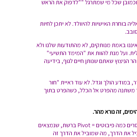
 וכמובן שכל מי שמתרגל ""לדפוק את הראש
יה בוחרת האישיות להיוולד. לא יתכן לחיות
ובב.
יננו באמת מנותקים, לא מהתודעות שלנו ולא
ית. ועל מנת להוות את "המימד התשיעי"
ר הניצוץ שאתם שנותן חיים לגוף, בידיעה
, במודע הולך וגדל. לא עוד ראיית "חור
קוד משתנה מהפרט אל הכלל, כשהפרט בתוך
מים, זה נורא מהר.
"תוך חמש שנים תיווצר המאסה הקריטית המשפיעה שתגרור אחריה את כל שאר העולם. כרגע עוד חסרים כמה פיבוטים = Pivot ברשת, שנמצאים
וביל את הדרך, מה שמוביל את הדרך זה