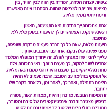
ציפיות יוצרות הסחה, הפרדה בין הווה לבין הוויה, בין
מציאות שהייתה למציאות שהווה. הסחה זו אינה מאפשרת
זרימת יחסי גומלין מלאה.
אחת מתכונותייך החזקות היא התמימות, האמון
והאינסטינקט, המאפשרים לך להיענות באופן מלא ללא
מחשבה.
היענות מלאה, שאת כל כך הרבה פעמים מבקרת ושופטת,
מפני שאינה עולה בקנה אחד עם הסובבים אותך.
עלייך להבין שזו מתנתך לעולם. זה ייחודך המופלא המלמד
אחרים לשוב למקור, כך מעצם היותך! ראי בתכונות אלה
מתת נפלא שקיים בך מעצם ההיות והני ממנו הנאה מלאה.
אל תעסקי בהלימה עם הסובב. הרבה פעמים לא תהיה
הלימה בתחילה, ואחר כך, לאחר זמן, כל אחד בקצב שלו
יתחבר.
זו תמימות הנובעת מזיכרון ההיות, ממהות האור, עטורה
בניסיון מצטבר והבנה אינסטינקטיבית של סיבה ומסובב,
מתובלת בתלי תלים של טוב לב אמיתי ונכונות לסייע.