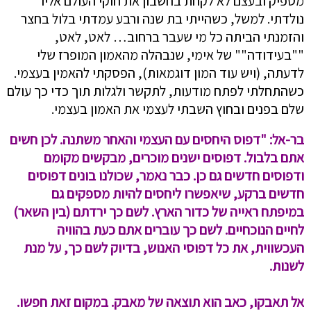
מספיק ובעצם לא לקחת בחשבון את חוקי העולם אליו
נולדתי. למשל, כשהייתי בת שנה ורבע עמדתי בלול בחצר
והזמנתי הביתה כל מי שעבר ברחוב… לאט, לאט,
""בעידודה"" של אימי, שנבהלה מהאמון המופרז שלי
לדעתה, (ויש עוד המון דוגמאות), הפסקתי להאמין בעצמי.
כשהתחלתי לפתח מודעות, לתקשר ולגלות תוך כדי כך עולם
שלם בפנים ובחוץ השבתי לעצמי את האמון בעצמי.
בר-אל: "דפוס היחסים עם העצמי והאחר משתנה. לכן חשים
אתם בלבול. דפוסים ישנים מוכרים, מבקשים מקומם
ודפוסים חדשים גם כן. כבר נאמר, שכולנו בונים דפוסים
חדשים ברקע, שיאפשרו ליחסים להיות מספקים גם
במיפתח ראייה של כדור הארץ. לשם כך ירדתם (בין השאר)
לחיים הנוכחיים. לשם כך עוברים אתם כעת בהוויה
העכשווית, את כל דפוסי האנוש, בדיוק לשם כך, על מנת
לשנות.
אל תאבקו, כאב הוא תוצאה של מאבק. במקום זאת חפשו.