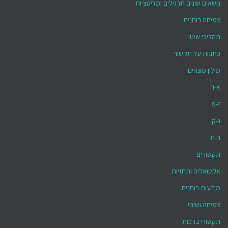
נושאים שונים תרגילים ומדיטציות
צמיחה רוחנית
תהליכי שינוי
כתבות על תקשור
מילון מונחים
א-ה
ז-מ
נ-ק
ר-ת
תקשורים
אקטואליה ותחזיות
מודעות רוחנית
צמיחה ושינוי
תקשורי ברכות