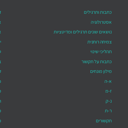
כתבות ותרגילים
ד
אסטרולוגיה
א
נושאים שונים תרגילים ומדיטציות
א
צמיחה רוחנית
י
תהליכי שינוי
ס
כתבות על תקשור
צ
מילון מונחים
ק
א-ה
מ
ז-מ
מ
נ-ק
ת
ר-ת
מ
תקשורים
מ