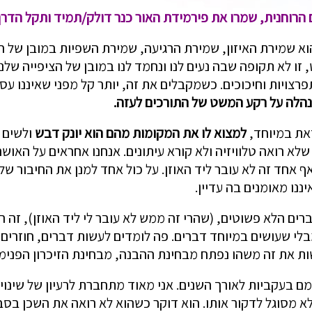
 הרוחנית, שמרו את פירמידת האור כנר דולק/תמיד ותקל הדרך
וא שמירת האיזון, שמירת הרגיעה, שמירת השפיות במובן של חי
, זו לא תקופה שבה נעים לנו ונחמד לנו במובן של הציפייה של
רצויות וחיכוכים. כשמקבלים את זה, יותר קל מפני שאיננו עס
הלה על רקע המשט של התורכים לעזה.
את במיוחד,
למצוא לו את המקומות מהם הוא יונק דבש
ולשים 
שלא רואה טלוויזיה ולא קורא עיתונים. אנחנו אחראים על האושר,
ף אחד זה לא עובר ליד האוזן. על כול אחד למנן את החיבור של
ננו מאומנים בה עדיין.
 שעושים במיוחד דברים. פה לומדים לעשות דברים, חוזרים על
ות את זה משהו נפתח מבחינת ההבנה, מבחינת הזיכרון הפנימי
מם בעקביות לאורך השנים. אני מאוד מתחברת לרעיון של שינוי
א מסוגל לדקור אותו. הוא דוקר כשהוא לא רואה את השכן בסבל