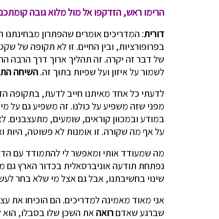
הרימו ראש, הזדקפו אל מול מלוא גובה קומתכם
דורית
: המדריכים אומרים שהפתרון מבחינתנו ה
בפרופורציות, ובין החיים. זו לא תקופה של שקט
של דבר זה יקרה. זה תהליך ארוך דרך הרבה התפ
לשמור על איזון ועל שפיות בתוך זה.
השיחה התנ
לדעתי כל אחד מאיתנו חייב לדעת, בתקופה הז
מפני שזה משפיע על כולנו. זה משפיע גם על מי 
במודע ובמכוון קוראים, שומעים, מתעצבנים. לא
על אף מה שקורה. זו אומנות לא פשוטה, היות ואי
נפתחת תודעה אוניברסאלית בכדור הארץ גם מבלי
שינוי בחשיבתנו, אבל גם אצל מי שלא בחר לעש
אני מאוד מאמינה למדריכים. הם הוכיחו את עצ
שברגע שאדם
רואה
את השכן שלו בסבלו, הוא ל