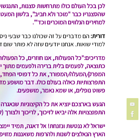
לכן בכל העולם כולו מתרחשות סצנות, התנגשוי
שהסצנריו כבר "מוכר ולא חביב", בלשון המעט
למחירים הנלווים המוכרים וכד'".
דורית:
הם מדברים על זה שכולנו כבר שבעי ניסי
למודי שואות. אנחנו יודעים שזה 
מדריכים:
"כל הפעולות, אנו חוזרים, כל הפעול
כתוצאה, לפעמים בלית ברירה ולפעמים מתוך י
המפרק
/
המעלה
/
המפורר, את כל דפוסי הפחד, ה
התפרצותיות כאלה בעולם כולו. דבר מושפע מדב
פשוט נופלים, או שמא נאמר, מושפעים.
הגעש בארצכם יוציא את כל הקיצוניות שנאגרה 
התפוצצויות אלה יביאו לזיכוך, לריכוך ולצורך (ל
ישראל לא ננטשת ונזנחת! אל דאגה, תמיד יימצ
הארץ הנאלצים לשנות ולהרפות משאננות מזויפ