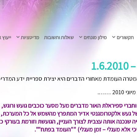
תקשורים
מילון מונחים
שאלות ותשובות
מדיטציות
ייעוץ 
1.
מטרה העומדת מאחורי הדברים היא יצירת ספריית ידע המדריכי
2 …….
וחברי ספיראלת האור מדברים מעל מסער כוכבים גועש ורוג
ל געש אלקטרומגנטי אדיר המתפרץ מהשמש אל כל המערכת, הגו
 שנכנה אותה עצבית לצורך העניין, הגועשת וזורמת בעורקי כל,
 אלא מעגלי – זמן מעגלי) ""העומד בפתח"".