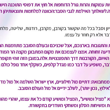
ות עמוקות והרות גורל הדוחפות אל חוץ את דפוסי התוכנה ה
ה.לשאלתך האילמת לגבי הסבר:הכוונה למלחמות ותוצאותיהן הי
ון וסבל בכל מה שקשור בקורבן, מקרבן, רודנות, שליטה, מלחמ
לא פותר שום דבר אלא רק חוזר על עצמו.
ות והתגובות בארצכם, אצל שכניכם ובעולם הסובב מתוזמנות הת
דיעה זחוחה.
אמצו לעצמכם את מקום המתבונן מקצה הר המודעו
איום, הקורבנות דרך התפוצצויות אלה.במובן הזה זוהי תקופה
ר, משפיע על דבר כמו מגדל קלפים, כשקלף אחד נופל כולם נופ
ממחבואה: דתיים מול חילוניים, ארץ ישראל השלמה אל מול מדי
אילוץ, נכון יותר), לשלב ידיים אל מול העולם הסובב.
א "מציל ומושיע", המציל ומושיע קודם כל את עצמו, שהרי מהו
ת ומשיחות הסלון ומשחקי השדרים בתקשורת.