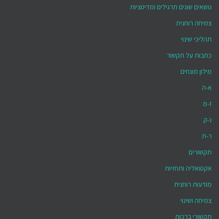
נושאים שונים תרגילים ומדיטציות
צמיחה רוחנית
תהליכי שינוי
כתבות על תקשור
מילון מונחים
א-ה
ז-מ
נ-ק
ר-ת
תקשורים
אקטואליה ותחזיות
מודעות רוחנית
צמיחה ושינוי
תקשורי ברכות