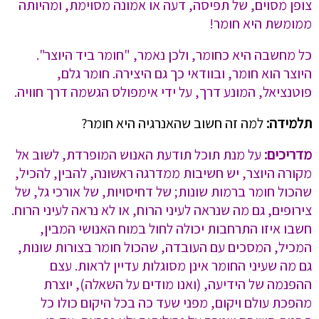
צופן מסוים, של תפיסה, דעה או אמונה מסוימת, ומהיותה
ממומשת היא חומר!
כל מחשבה היא כחומר, ולכן נאמר, "חומר ביד היוצר".
היוצר הוא חומר, ובוודאי כך גם היצירה. חומר גלם,
פוטנציאל, המונע דרך, על ידי אימפולס הגשמה דרך חוויה.
תלמידה:
למה זה חשוב שהאנרגיה היא חומר?
מדריכים:
על מנת תוכל תודעת האנוש המופרדת, לשוב אל
מקורה היוצר, יש חשיבות ממדרגה ראשונה, להבין, להכיל,
שהכול חומר ברמות שונות; של דחיסויות, של אורכי גל, של
צירופים, גם מה שנראה לעיני הרוח, או לא נראה לעיני הרוח.
חשבו איזו התרחבות יכולה לחול במוח האנושי המבין,
המכיל, המסכים עם העובדה, שהכול חומר בצורות שונות,
גם מה שעיני החומר אינן מסוגלות עדיין לראות. עצם
ההפנמה של הידיעה, (ואנו מודים על השאלה), יוצרת
מהפכת עולם ויקום, מפני שעד כה בכל היקום כולו כל