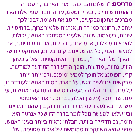
מדריכים:
"השלום והברכה, האור והאהבה, השמחה
וההתחדשות לכן, כאן יהושפט, עזרה וחברי ספיראלת האור
מברכים אתכןומבקשים, להסב את תשומת לבכן לכך
שהכול; החומר כמו הרוח, אנרגיה של אור צרוף, בדחיסויות
שונות, בעוצמות שונות שלעיני המסתכל האנושי, יכולות
להיראות מוצלות, או מוארות, דלילות, או דחוסות יותר, אך
למעשה הכול, כל מה שקיים ביקום ובקיום, השתקפויות של
"האין" של "האחד", כשדרך ההשתקפויות האלה, כשהן
הוות, נחוות, מודעות, הופך הידע דרך התודעה למודעות.
קרי, הפוטנציאל הופך לממש ומופנם. ולכן יותר ויותר
מבקשים אנו לשים דגש, על הארת המוח האנושי לעובדה זו,
על מנת תחווה הלכה למעשה במישור התודעה האנושית, על
מנת שזו תוכל (מלשון הכלה), בתוכו. האור האינסופי
משתקף באינספור עולמות הוויה וחוויה, בין שהם חומריים
ובין שלאו. למעשה נוכל לומר בדרך הזו שכל אנרגיה היא
חומר, גם הדלילה ביותר, הבלתי נראית ביותר בעיני האנוש,
מפני שהיא השתקפות ממומשת של איכות מסוימת, של