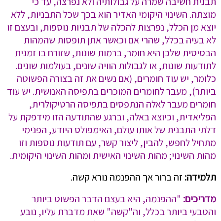
תבנית חשיבה שמרה על גבולותיה ולא נפרצה, עד כי
מוצתה. השינוי היקומי האדיר הוא בכך שכל התבניות, ללא
יוצא מן הכלל, נפרצות להכלה של תבניות נוספות, ובעצם זו
לא בעיה בכלל, שהרי אם וכאשר אתן תופסות שהמהות
הבסיסית שלכן היא חומר, ברמות שונות, שזורח בו זמנית
לתודעות שונות, או לגבולות הוויה שונים, בעולמות שונים.
כלומר, יש עוד חומרים, (אם נשים את זה בצורה הפשוטה
ביותר), מעבר לחומרים המוכרים בתפיסה האנושית. יש עוד
חומרים מעבר לאלה הנתפסים בתפיסה הרטיקולרית,
הפליאדית, וכיוצא באלה, וברגע שהתודעה הזו מידפקת על
דלתי התבנית של אותו עולם, האימפולס היודע, הפנימי
מתחיל לחפש, להבין, ליצור קשר, עם תודעות נוספות וזו
מהות השינוי; מהות השינוי האישית ומהות השינוי היקומית.
תלמידה:
זה ברור אך ההפנמה נורא קשה.
מדריכים:
"ההפנמה, היא בעצם הדבר הפשוט ביותר
והטבעי ביותר בכלל, וה"קשה" שאת מדברת עליו, נובע