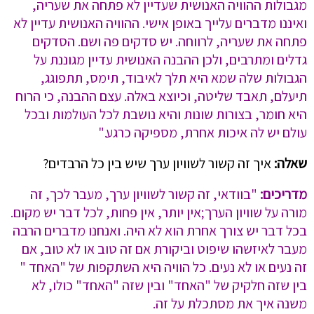
מגבולות ההוויה האנושית שעדיין לא פתחה את שעריה,
ואיננו מדברים עלייך באופן אישי. ההוויה האנושית עדיין לא
פתחה את שעריה, לרווחה. יש סדקים פה ושם. הסדקים
גדלים ומתרבים, ולכן ההבנה האנושית עדיין מגוננת על
הגבולות שלה שמא היא תלך לאיבוד, תימס, תתפוגג,
תיעלם, תאבד שליטה, וכיוצא באלה. עצם ההבנה, כי הרוח
היא חומר, בצורות שונות והיא נושבת לכל העולמות ובכל
עולם יש לה איכות אחרת, מספיקה כרגע."
שאלה:
איך זה קשור לשוויון ערך שיש בין כל הרבדים?
מדריכים:
"בוודאי, זה קשור לשוויון ערך, מעבר לכך, זה
מורה על שוויון הערך;אין יותר, אין פחות, לכל דבר יש מקום.
בכל דבר יש צורך אחרת הוא לא היה. ואנחנו מדברים הרבה
מעבר לאיזשהו שיפוט וביקורת אם זה טוב או לא טוב, אם
זה נעים או לא נעים. כל הוויה היא השתקפות של "האחד "
בין שזה חלקיק של "האחד" ובין שזה "האחד" כולו, לא
משנה איך את מסתכלת על זה.