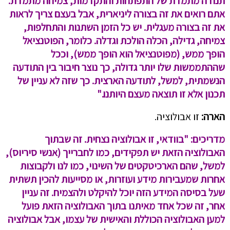
תנודה מתמדת של התפתחות והתקדמות, צמיחה מתמדת.
אתם רואים את זה בצורה ליניארית, אבל בעצם צריך לראות
את זה בצורה מעגלית. יש כל הזמן השתנות והתחלפות,
צמיחה, גדילה, הכלה הולכת וגדלה. כלומר, הפוטנציאל
הופך ממש, (מפוטנציאל הוא הופך ממש), וככל
שההתממשות שלו יותר גדולה, כך נוצר חיבור בין התודעה
הנשמתית, למשל, לתודעה הארצית. כך שזה לא עניין של
תכנון אלא זו תוצאה מעצם היותנו."
הארה:
זו אבולוציה.
מדריכים: "בוודאי, זו אבולוציה נצחית. זה שבתוך
האבולוציה הזאת יש תפקידים, כמו לחברייך (אנשי סיריוס),
למשל, שהם הארכיטקטים של השינוי, כמו לנו ולקבוצות
אחרות שמעבירות מידע ועוזרות, או מסייעות להכין תשתית
שעל בסיסה המידע הזה יוכל להיקלט ולהצמיח. זה עניין
אחר, זה שכל אחד מאיתנו בתוך האבולוציה הזאת פועל
למען האבולוציה הכוללת והאישית של עצמו, אבל אבולוציה