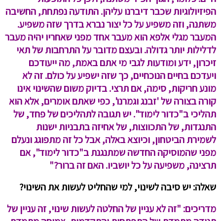
הפיזיולוגיות שכבר דיברנו עליהן. התודעה נפתחת, החשיבה
משתנה, וזה משפיע על כל יצור נברא בדרך שזה משפיע.
המעבר מגלי אלפא הוא מעבר אחד מפני שאחריו יהיה מעבר
לדלילות יותר גדולה. ובעצם מדובר על התרחבות של תאי
זיכרון, ידע ומודעות לגבי מי אתם באמת, מה ייעודכם
ויעדכם בחיים הנוכחיים, כך שזה ישפיע על כולם. זה לא
מונע חריקות, סימה, אם תרצי. בדיוק משום שהשינוי אינו
קורה בצורה של 'זבנג וגמרנו', כפי שאתם אומרים, אלא הוא
תהליכי ב"כדור לימוד". יש תגובה לתהליכים של פחד, של
התנגדות, של התכווצות, של אחיזה בתבניות ישנות
לשמירת הביטחון, וכיוצא באלה, אבל כל זה מתפוגג ונעלם
מפני שהמוסיקה החדשה שמתנגנת ב"כדור לימוד", אם
תרצינה, משפיעה על כל יושביו. האם זה ברור?"
שאלה: יש סיבה לשינוי, למי שהחליט לעשות את השינוי?
מדריכים: "זה לא עניין של החלטה לעשות שינוי, זה עניין של