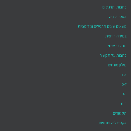
כתבות ותרגילים
אסטרולוגיה
נושאים שונים תרגילים ומדיטציות
צמיחה רוחנית
תהליכי שינוי
כתבות על תקשור
מילון מונחים
א-ה
ז-מ
נ-ק
ר-ת
תקשורים
אקטואליה ותחזיות