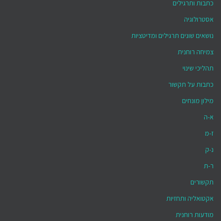
כתבות ותרגילים
אסטרולוגיה
נושאים שונים תרגילים ומדיטציות
צמיחה רוחנית
תהליכי שינוי
כתבות על תקשור
מילון מונחים
א-ה
ז-מ
נ-ק
ר-ת
תקשורים
אקטואליה ותחזיות
מודעות רוחנית