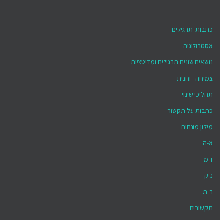
כתבות ותרגילים
אסטרולוגיה
נושאים שונים תרגילים ומדיטציות
צמיחה רוחנית
תהליכי שינוי
כתבות על תקשור
מילון מונחים
א-ה
ז-מ
נ-ק
ר-ת
תקשורים