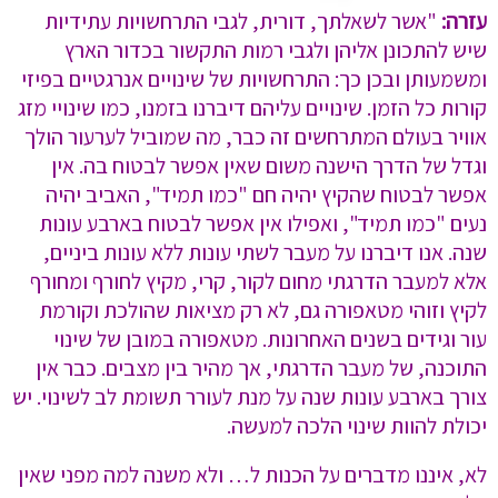
עזרה:
"אשר לשאלתך, דורית, לגבי התרחשויות עתידיות
שיש להתכונן אליהן ולגבי רמות התקשור בכדור הארץ
ומשמעותן ובכן כך: התרחשויות של שינויים אנרגטיים בפיזי
קורות כל הזמן. שינויים עליהם דיברנו בזמנו, כמו שינויי מזג
אוויר בעולם המתרחשים זה כבר, מה שמוביל לערעור הולך
וגדל של הדרך הישנה משום שאין אפשר לבטוח בה. אין
אפשר לבטוח שהקיץ יהיה חם "כמו תמיד", האביב יהיה
נעים "כמו תמיד", ואפילו אין אפשר לבטוח בארבע עונות
שנה. אנו דיברנו על מעבר לשתי עונות ללא עונות ביניים,
אלא למעבר הדרגתי מחום לקור, קרי, מקיץ לחורף ומחורף
לקיץ וזוהי מטאפורה גם, לא רק מציאות שהולכת וקורמת
עור וגידים בשנים האחרונות. מטאפורה במובן של שינוי
התוכנה, של מעבר הדרגתי, אך מהיר בין מצבים. כבר אין
צורך בארבע עונות שנה על מנת לעורר תשומת לב לשינוי. יש
יכולת להוות שינוי הלכה למעשה.
לא, איננו מדברים על הכנות ל… ולא משנה למה מפני שאין