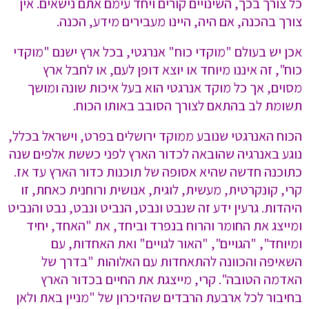
כל צורך בכך, השינויים קורים ויחד עימם אתם נישאים. אין
צורך בהכנה, אם היה, היינו מעבירים מידע, הכנה.
אכן יש בעולם "מוקדי כוח" אנרגטי, בכל ארץ ישנם "מוקדי
כוח", זה איננו מיוחד או יוצא דופן לעם, או לחבל ארץ
מסוים, אך כל מוקד אנרגטי הוא בעל איכות שונה ומושך
תשומת לב בהתאם לצורך הסובב באותו הכוח.
הכוח האנרגטי שנובע ממוקד ירושלים בפרט, וישראל בכלל,
נוגע באנרגיה שהובאה לכדור הארץ לפני כששת אלפים שנה
כתוכנה חדשה שהיא אסופה של תוכנות כדור הארץ עד אז.
קרי, קונקרטית, מעשית, לוגית, אנושית ורוחנית כאחת, זו
היהדות. גרעין ידע זה שנבט ונבט, הנביט ונבט, נבט והנביט
ומייצג את החומר והרוח בנפרד וביחד, את "האחד, יחיד
ומיוחד", "הגויים", "האור לגויים" ואת האחדות, עם
השאיפה והכוונה להתאחדות עם האלוהות "בדרך של
האדמה הטובה". קרי, מייצגת את החיים בכדור הארץ
בחיבור לכל ארבעת הרבדים שהזיכרון של "מניין באת ולאן