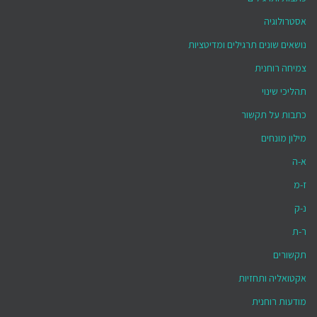
אסטרולוגיה
נושאים שונים תרגילים ומדיטציות
צמיחה רוחנית
תהליכי שינוי
כתבות על תקשור
מילון מונחים
א-ה
ז-מ
נ-ק
ר-ת
תקשורים
אקטואליה ותחזיות
מודעות רוחנית