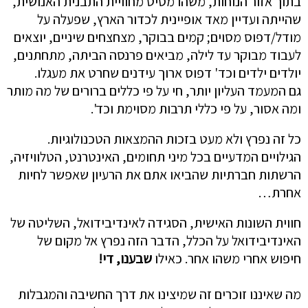
בתוך אזור הנוחות, משהו מסיט מחוויית התבנית האנושית,
שהייתה ועדיין מאד אופיינית לכדור הארץ, שפעלה על
מודל/דפוס מסוים; קמים בבוקר, מצחצחים שיניים, יוצאים
לעבוד מבוקר עד לילה, מביאים פרנסה הביתה, מתחתנים,
יולדים ילדים וכד' דפוס ארוך עידנים שחרט את מעגלו.
גם המעמד העליון יותר, חי על פי כללים ברורים של מה מותר
ומה אסור, על פי כללי תרבות מסוימת וכד'.
כל זה נפרץ ולא מעט בזכות ההמצאות הטכנולוגיות.
הגילויים המדעיים בכל מיני תחומים, האינטרנט, הטלוויזיה,
הרשתות חברתיות שהביאו אתם את הרעיון שאפשר לחיות
אחרת…
חווית השונות האישית, הסגידה לאינדיבידואל, השליטה של
האינדיבידואל על הכלל, הדבר הזה נפרץ אל מקום של
חיפוש אחרי משהו אחר. כאילו
שבענו, די!
מה שאיננו זוכרים זה שמיצינו את דרך החשיבה והמגבלות