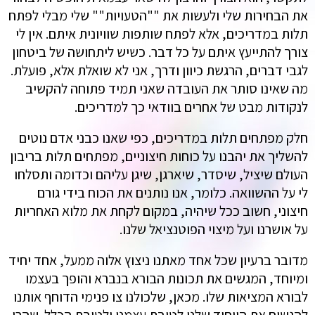
את הבחירות שלי ולעשות את ""הטעויות"" שלי מבלי לפתח
תלות במדריכים, אלא לפתח שותפות שוויונית איתם. אין לי
צורך להתייעץ איתם על כל דבר. כשיש ליתחושה של ביטחון
לגבי דברים, הרגשת כיוון ודרך, אני לא שואלת אלא, פועלת.
מה שאינו סותר את העובדה שאני תמיד פתוחה להקשיב
לנקודות מבט של אחרים בוודאי כך למדריכים.
חלק מפתחים תלות במדריכים, כפי שאנו כבני אדם נוטים
להשליך את יהבנו על כוחות חיצוניים, מפתחים תלות בריבון
העולם שיציל, שיסדר, שיארגן, שיגן עליהם וכדומה ותסלחו
לי על ההשוואה. כלומר, אנו נותנים את הכוח בידי גורם
חיצוני, חשוב ככל שיהיה, במקום לקחת את מלוא האחריות
על אושרנו ועל מיצוי הפוטנציאל שלנו.
מדובר ברעיון שכל אחד מאתנו ניצוץ אלוה ממעל, אחד יחיד
ומיוחד, המגשים את תכונות הבורא בנברא והופך בעצמו
לבורא המציאות שלו. מכאן, שלכולנו צו פנימי הדוחף אותנו