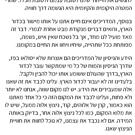
להגשים את הייחוד שלנו לטובת עצמנו ולטובת הכלל. שהרי
המטרה היקומית והקיומית היא הגשמה דרך חוויה.
בנוסף, המדריכים אינם חיים אתנו על אותו מישור בכדור
הארץ, ורואים דברים מנקודת מבט אחרת לגמרי. דבר זה
מאד מועיל לנו מחד, אך בל נשכח שאין איש, נשמה,
מפותחת ככל שתהייה, שיחיו ויחוו את החיים במקומנו.
הידע והניסיון של המדריכים הם אוצרות שלא יסולאו בפז,
שדרך הניסיון והמוח של כל מי שמתקשר עובר לכדור
הארץ,בדרך שהעולם ששומע אותו יכול להבין ולקבל.
בלעדינו זה לא יעבור לכדור הארץ. עלינו לכבד את זה שאנו
אלה שמעבירים את הידע. יש לנו מקום שווה, אנחנו לא יותר
ולא פחות, ועלינו לכבד את המקום הזה כי כל אחד מאתנו
הוא כאמור, קרן של אלוהים, קוד, ניצוץ אלוה ממעל, שיש לו
את מלוא המקום, כמו לכל ניצוץ אלוה אחר, בדיוק באותה
המידה. אם לא נכבד את עצמנו, לא נוכל לחוות את חוויית
הניצוץ שאנו.