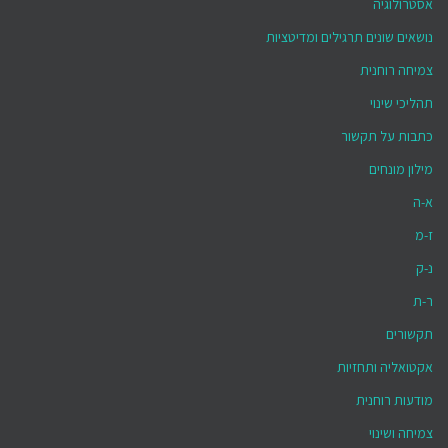
אסטרולוגיה
נושאים שונים תרגילים ומדיטציות
צמיחה רוחנית
תהליכי שינוי
כתבות על תקשור
מילון מונחים
א-ה
ז-מ
נ-ק
ר-ת
תקשורים
אקטואליה ותחזיות
מודעות רוחנית
צמיחה ושינוי