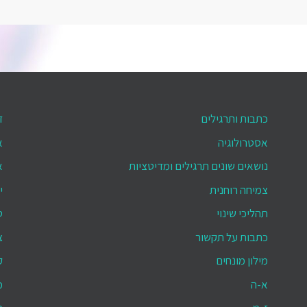
כתבות ותרגילים
ד
אסטרולוגיה
א
נושאים שונים תרגילים ומדיטציות
א
צמיחה רוחנית
י
תהליכי שינוי
ס
כתבות על תקשור
צ
מילון מונחים
ק
א-ה
מ