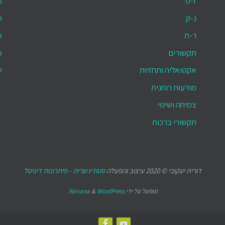
ז-מ
מ
נ-ק
ת
ר-ת
מ
תקשורים
מ
אקטואליה ותחזיות
ש
מודעות רוחנית
צמיחה ושינוי
תקשורי ברכות
דורית יעקובי © 2020 עיצוב והפעלה
סטודיו שרית - פיתרונות דיגיטל
מופעל על ידי
WordPress.
&
Nirvana