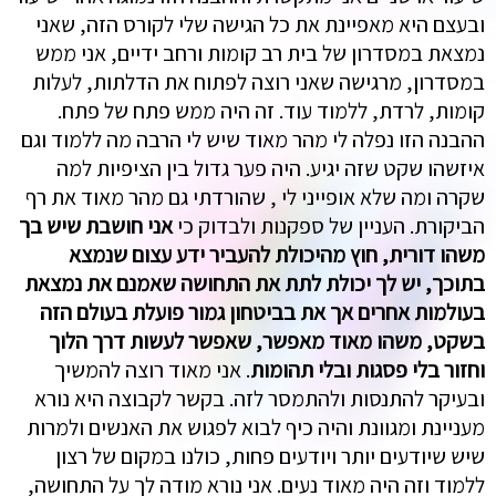
ובעצם היא מאפיינת את כל הגישה שלי לקורס הזה, שאני
נמצאת במסדרון של בית רב קומות ורחב ידיים, אני ממש
במסדרון, מרגישה שאני רוצה לפתוח את הדלתות, לעלות
קומות, לרדת, ללמוד עוד. זה היה ממש פתח של פתח.
ההבנה הזו נפלה לי מהר מאוד שיש לי הרבה מה ללמוד וגם
איזשהו שקט שזה יגיע. היה פער גדול בין הציפיות למה
שקרה ומה שלא אופייני לי , שהורדתי גם מהר מאוד את רף
הביקורת. העניין של ספקנות ולבדוק כי
אני חושבת שיש בך
משהו דורית, חוץ מהיכולת להעביר ידע עצום שנמצא
בתוכך, יש לך יכולת לתת את התחושה שאמנם את נמצאת
בעולמות אחרים אך את בביטחון גמור פועלת בעולם הזה
בשקט, משהו מאוד מאפשר, שאפשר לעשות דרך הלוך
וחזור בלי פסגות ובלי תהומות
. אני מאוד רוצה להמשיך
ובעיקר להתנסות ולהתמסר לזה. בקשר לקבוצה היא נורא
מעניינת ומגוונת והיה כיף לבוא לפגוש את האנשים ולמרות
שיש שיודעים יותר ויודעים פחות, כולנו במקום של רצון
ללמוד וזה היה מאוד נעים. אני נורא מודה לך על התחושה,