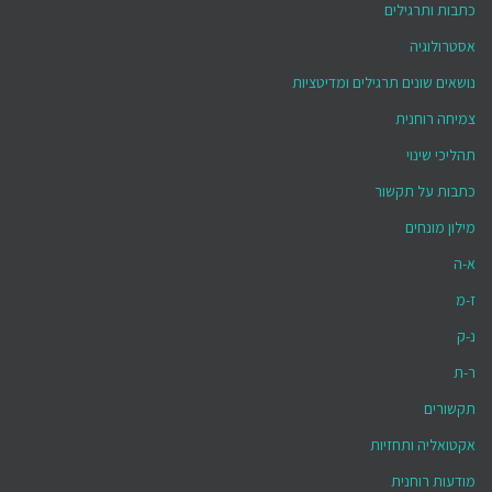
כתבות ותרגילים
אסטרולוגיה
נושאים שונים תרגילים ומדיטציות
צמיחה רוחנית
תהליכי שינוי
כתבות על תקשור
מילון מונחים
א-ה
ז-מ
נ-ק
ר-ת
תקשורים
אקטואליה ותחזיות
מודעות רוחנית