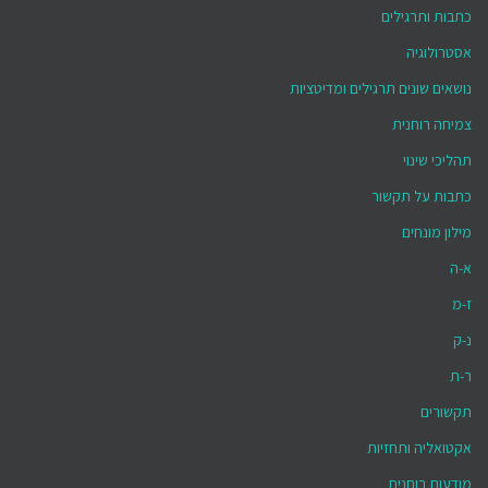
כתבות ותרגילים
אסטרולוגיה
נושאים שונים תרגילים ומדיטציות
צמיחה רוחנית
תהליכי שינוי
כתבות על תקשור
מילון מונחים
א-ה
ז-מ
נ-ק
ר-ת
תקשורים
אקטואליה ותחזיות
מודעות רוחנית