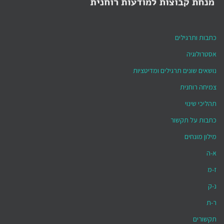
כתבות ותרגילים
אסטרולוגיה
נושאים שונים תרגילים ומדיטציות
צמיחה רוחנית
תהליכי שינוי
כתבות על תקשור
מילון מונחים
א-ה
ז-מ
נ-ק
ר-ת
תקשורים