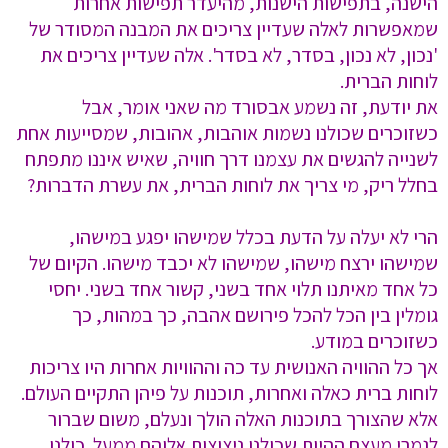
הישנה, בתפישות הישנות, מהיעדר תפישות אחרות
שמאפשרות לאלה שעדיין צריכים את המבנה המסודר של
'נכון, לא נכון, בסדר, לא בסדר'. אלה שעדיין צריכים את
לוחות הברית.
את יודעת, זה נשמע אבסורד מה שאני אומר, אבל
כשזוכרים שכולנו נשמות אוהבות, אהובות, שמסייעות אחת
לשנייה להגשים את עצמנו דרך חוויה, שאיש איננו מתפתח
בחלל ריק, מי צריך את לוחות הברית, את עשרת הדברות?
הרי לא יעלה על הדעת בכלל שמישהו יפגע במישהו,
שמישהו ירצח מישהו, שמישהו לא יכבד מישהו. הקיום של
כל אחד מאיתנו תלוי אחד בשני, קשור אחד בשני. יחסי
גומלין בין הכל להכל פירושם אהבה, כך במהות, כך
כשזוכרים במודע.
אך כל ההוויה האנושית עד כה וההוויות אחרות היו צריכות
לוחות ברית כאלה ואחרות, תוכנות על פיהן התקיים העולם.
אלא שהצורך בתוכנות האלה הולך ונעלם, משום שברור
לגמרי מעצם ההיות שכולנו ניצוצות אלוהם ממעל. כולנו