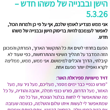
הישן ובבנייה של משהו חדש –
5.3.26
אני ממש מצדיע לאומץ שלכם, אף על פי כן ולמרות הכול,
לאפשר לעצמכם להיות בריסוק הישן ובבנייה של משהו
חדש.
הפעם בחרתי לשים את כל התקשור הארוך, המרתק והמכונן
הזה המדבר על תהליך השינוי וההתרחשות, כפי שעוד לא
קיבלתי, הדרך והכלים למימושם. אני ממש, ממש, ממליצה
לקרא ואפילו יותר מפעם אחת.
דויד מישויות ספיראלת האור:
"פורש כנפיי כבר ימים מספר, מעליכם, מעל ניר עוז, מעל
האזור, מעל הדרום, פורש כנפי חמלה, אהבה והודיה, על כל
מה שהתאפשר לי לחוות בגלגול הנוכחי, ועל כל מה
שמתאפשר לי לעשות איתו שלום והשלמה, כנשמה שעזבה
את הגוף הפיזי שלה, במחווה דרמטי, אתם הייתם אומרים