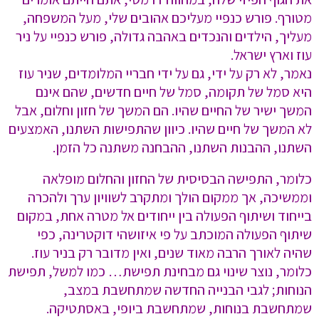
מטורף. פורש כנפיי מעליכם אהובים שלי, מעל המשפחה,
מעליך, הילדים והנכדים באהבה גדולה, פורש כנפיי על ניר
עוז וארץ ישראל.
נאמר, לא רק על ידי, גם על ידי חבריי המלומדים, שניר עוז
היא סמל של תקומה, סמל של חיים חדשים, שהם אינם
המשך ישיר של החיים שהיו. הם המשך של חזון וחלום, אבל
לא המשך של חיים שהיו. כיוון שהתפישות השתנו, האמצעים
השתנו, ההבנות השתנו, ההבחנה משתנה כל הזמן.
כלומר, התפישה הבסיסית של החזון והחלום מופלאה
וממשיכה, אך ממקום הולך ומתקרב לשוויון ערך ולהכרה
בייחוד ושיתוף הפעולה בין ייחודים אל מטרה אחת, במקום
שיתוף הפעולה המוכתב על פי איזושהי דוקטרינה, כפי
שהיה לאורך הרבה מאוד שנים, ואין מדובר רק בניר עוז.
כלומר, נוצר שינוי גם מבחינת תפישת… כמו למשל, תפישת
הנוחות; לגבי הבנייה החדשה שמתחשבת במצב,
שמתחשבת בנוחות, שמתחשבת ביופי, באסתטיקה.