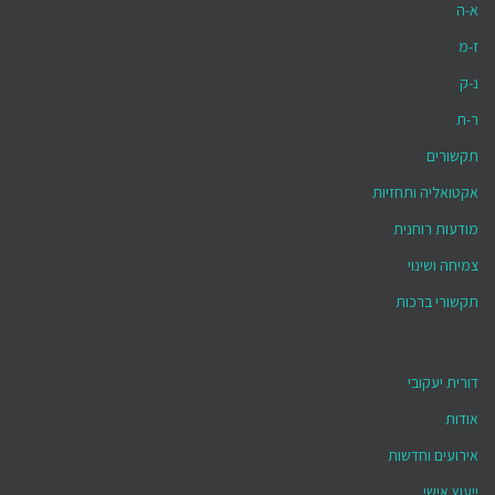
א-ה
ז-מ
נ-ק
ר-ת
תקשורים
אקטואליה ותחזיות
מודעות רוחנית
צמיחה ושינוי
תקשורי ברכות
דורית יעקובי
אודות
אירועים וחדשות
ייעוץ אישי