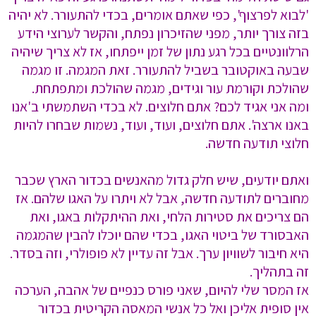
'לבוא לפרצוף', כפי שאתם אומרים, בכדי להתעורר. לא יהיה
בזה צורך יותר, מפני שהזיכרון נפתח, והקשר לערוצי הידע
הרלוונטיים בכל רגע נתון של זמן ייפתחו, אז לא צריך שיהיה
שבעה באוקטובר בשביל להתעורר. זאת המגמה. זו מגמה
שהולכת וקורמת עור וגידים, מגמה שהולכת ומתפתחת.
ומה אני אגיד לכם? אתם חלוצים. לא בכדי השתמשתי ב'אנו
באנו ארצה'. אתם חלוצים, ועוד, ועוד, נשמות שבחרו להיות
חלוצי תודעה חדשה.
ואתם יודעים, שיש חלק גדול מהאנשים בכדור הארץ שכבר
מחוברים לתודעה חדשה, אבל לא ויתרו על האגו שלהם. אז
הם צריכים את סטירות הלחי, ואת ההיתקלות באגו, ואת
האבסורד של ביטוי האגו, בכדי שהם יוכלו להבין שהמגמה
היא חיבור לשוויון ערך. אבל זה עדיין לא פופולרי, וזה בסדר.
זה בתהליך.
אז המסר שלי להיום, שאני פורס כנפיים של אהבה, הערכה
אין סופית אליכן ואל כל אנשי המאסה הקריטית בכדור