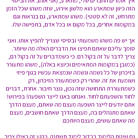
איך אומרים החברים שלי, מתארע, (אני אוהב את הביטוי
הזה כיוון שמתארע הוא מלשון אירוע, שזה משהו שכל הזמן
מתרחש, זה לא סטטי). משהו שמתארע, גם בנראות וגם
במקומות אחרים, בכל מקום או בכל אדם, בתפישה שלו.
אך יש פה משהו משמעותי ובסיסי שצריך להפיץ אותו. ואני
סומך עליכם שאתם תפיצו את הדברים האלה מה שיותר.
צריך לדבר על זה בקול רם. כי כשמדברים על זה בקול רם,
(כמובן במקומות המתאימים וכיוצא באלה), משהו מתעורר
בזיכרון של כל נשמה ונשמה שנמצאת עכשיו בגוף פיזי
ושומעת את זה. שהרי רק כשמתעורר הזיכרון, רק
כשמתעוררת התחושה שזה נכון, נוצר חיבור. אחרת, דברים
לחוד והשפעתם לחוד. ואנחנו באנו לייצר השפעה! בפירוש!
אתם יודעים לייצר השפעה מעצם מה שאתם, מעצם הדרך
שאתם מתנהלים בה, מעצם הדרך שאתם חושבים, מעצם
מה שאתם עושים, מעצם היותכם.
גם שיטת הלימוד בכדור לימוד תשתנה. כרגע זה כאילו צריך