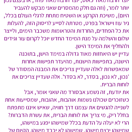
יוצר הרבה מאוד כאוס, יוצר הרבה מאוד פחד, או בעצם נכון
יותר לומר, (וזה גם חלק מהמסרים שאני מבקש להעביר
היום), משיכת הקרקע או השטיח מתחת לרגלי העולם בכלל,
ניר עוז וישראל בפרט, מטרתה לסייע לריסוק הזה, להעלות
את כל הפחדים, החרדות והטראומות משכבר הימים, ולייצר
שלום והשלמה על מנת המימד החדש יוכל לקרום עור וגידים
ולהחליף את המימד הישן.
עדיין יש היאחזות מאוד גדולה במימד הישן, בתוכנה
הישנה, בתפישות הישנות, מהיעדר תפישות אחרות
שמאפשרות לאלה שעדיין צריכים את המבנה המסודר של
'נכון, לא נכון, בסדר, לא בסדר'. אלה שעדיין צריכים את
לוחות הברית.
את יודעת, זה נשמע אבסורד מה שאני אומר, אבל
כשזוכרים שכולנו נשמות אוהבות, אהובות, שמסייעות אחת
לשנייה להגשים את עצמנו דרך חוויה, שאיש איננו מתפתח
בחלל ריק, מי צריך את לוחות הברית, את עשרת הדברות?
הרי לא יעלה על הדעת בכלל שמישהו יפגע במישהו,
שמישהו ירצח מישהו, שמישהו לא יכבד מישהו. הקיום של