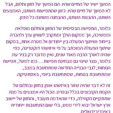
המשך ישיר של החיים שהיו. הם המשך של חזון וחלום, אבל
לא המשך של חיים שהיו. כיוון שהתפישות השתנו, האמצעים
השתנו, ההבנות השתנו, ההבחנה משתנה כל הזמן.
כלומר, התפישה הבסיסית של החזון והחלום מופלאה
וממשיכה, אך ממקום הולך ומתקרב לשוויון ערך ולהכרה
בייחוד ושיתוף הפעולה בין ייחודים אל מטרה אחת, במקום
שיתוף הפעולה המוכתב על פי איזושהי דוקטרינה, כפי
שהיה לאורך הרבה מאוד שנים, ואין מדובר רק בניר עוז.
כלומר, נוצר שינוי גם מבחינת תפישת… כמו למשל, תפישת
הנוחות; לגבי הבנייה החדשה שמתחשבת במצב,
שמתחשבת בנוחות, שמתחשבת ביופי, באסתטיקה.
זה לא דבר שהיה שזור באיזשהו אופן בחזון ובחלום של
הקמת הקיבוצים בכלל ובפרט. הכול היו אמצעים על מנת
שתתקיים הקהילה, כדי שהאדמה תעובד, והחזון של יישוב
ארץ ישראל יבוא לידי ממש, בלי שום התחשבות ייחודית
באינדיבידואלים.