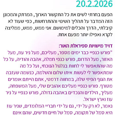
20.2.2026
הפעם בחרתי לשים את כל התקשור הארוך, המרתק והמכונן
הזה המדבר על תהליך השינוי וההתרחשות, כפי שעוד לא
קיבלתי, הדרך והכלים למימושם. אני ממש, ממש, ממליצה
לקרא ואפילו יותר מפעם אחת.
דויד מישויות ספיראלת האור:
"פורש כנפיי כבר ימים מספר, מעליכם, מעל ניר עוז, מעל
האזור, מעל הדרום, פורש כנפי חמלה, אהבה והודיה, על כל
מה שהתאפשר לי לחוות בגלגול הנוכחי, ועל כל מה
שמתאפשר לי לעשות איתו שלום והשלמה, כנשמה שעזבה
את הגוף הפיזי שלה, במחווה דרמטי, אתם הייתם אומרים
מטורף. פורש כנפיי מעליכם אהובים שלי, מעל המשפחה,
מעליך, הילדים והנכדים באהבה גדולה, פורש כנפיי על ניר
עוז וארץ ישראל.
נאמר, לא רק על ידי, גם על ידי חבריי המלומדים, שניר עוז
היא סמל של תקומה, סמל של חיים חדשים, שהם אינם