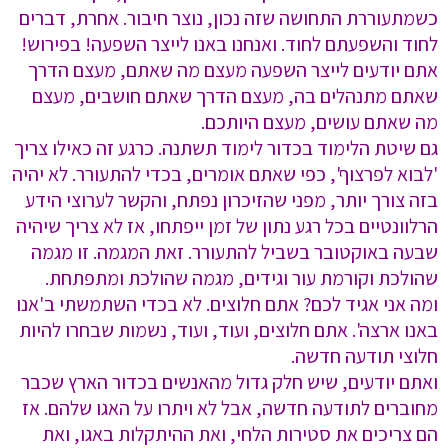
כשמתעוררת התחושה שזה נכון, נוצר חיבור. אחרת, דברים
לחוד והשפעתם לחוד. ואנחנו באנו לייצר השפעה! בפירוש!
אתם יודעים לייצר השפעה מעצם מה שאתם, מעצם הדרך
שאתם מתנהלים בה, מעצם הדרך שאתם חושבים, מעצם
מה שאתם עושים, מעצם היותכם.
גם שיטת הלימוד בכדור לימוד תשתנה. כרגע זה כאילו צריך
'לבוא לפרצוף', כפי שאתם אומרים, בכדי להתעורר. לא יהיה
בזה צורך יותר, מפני שהזיכרון נפתח, והקשר לערוצי הידע
הרלוונטיים בכל רגע נתון של זמן ייפתחו, אז לא צריך שיהיה
שבעה באוקטובר בשביל להתעורר. זאת המגמה. זו מגמה
שהולכת וקורמת עור וגידים, מגמה שהולכת ומתפתחת.
ומה אני אגיד לכם? אתם חלוצים. לא בכדי השתמשתי ב'אנו
באנו ארצה'. אתם חלוצים, ועוד, ועוד, נשמות שבחרו להיות
חלוצי תודעה חדשה.
ואתם יודעים, שיש חלק גדול מהאנשים בכדור הארץ שכבר
מחוברים לתודעה חדשה, אבל לא ויתרו על האגו שלהם. אז
הם צריכים את סטירות הלחי, ואת ההיתקלות באגו, ואת