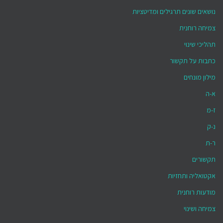
נושאים שונים תרגילים ומדיטציות
צמיחה רוחנית
תהליכי שינוי
כתבות על תקשור
מילון מונחים
א-ה
ז-מ
נ-ק
ר-ת
תקשורים
אקטואליה ותחזיות
מודעות רוחנית
צמיחה ושינוי