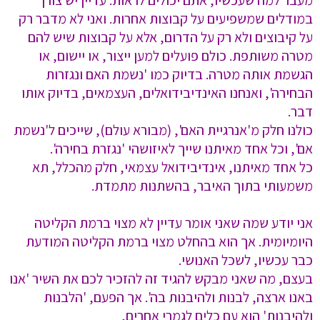
מעבר למה שעכשיו, אתם יכולים לראות. עדיין יש צורך
במודלים שמשפיעים על קבוצות אחרות. ואני לא מדבר רק
על קיבוצים ולא רק על הדרום, אלא על קבוצות שיש להם
מטרה משותפת. כולם פועלים למען ייצור, או יישום, או
הגשמת אותה מטרה. בדיוק כמו 'נשמת האם ונגזרות
הבחירה', ואנחנו האינדיבידואלים, העצמאים, בדיוק אותו
דבר.
כולנו חלק מ'אנרגיית האם', (מבורא עולם), שייכים ל'נשמת
אם', וכל אחד מאיתנו שייך לאיזושהי 'נגזרת בחירה'.
כל אחד מאיתנו, אינדיבידואל עצמאי, חלק מהכלל, תא
משמעותי בתוך האיבר, בהשתנות מתמדת.
אני יודע שמה שאני אומר עדיין לא מצוי ברמת הקליטה
היומיומית. אך הוא בהחלט מצוי ברמת הקליטה המודעת
כבר עכשיו, לשכל האנושי.
בעצם, מה שאני מבקש להגיד זה להזכיר לכם את השיר 'אנו
באנו ארצה, לבנות ולהיבנות בה'. אך הפעם, 'הלבנות
ולהיבנות' הוא עם כלים לגמרי אחרים,