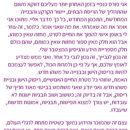
אני פורס כנפיי בזמן האחרון יותר מעליכם דווקא משום
שהתהליך של הריסת הבתים, יישור הקרקע והבנייה
המחודשת, התכנון המחודש, כל כך מדבר אליי. מתוכו אני
אומר את מה שאמרתי. את מה שאני אומר. כלומר, זה עוזר
לי באופן אישי להפוך את החיים לסרט, מחזה שאין כמוהו,
אבל הוא חלק מאין ספור מחזות שאין כמותם, שהם כולם
חלק מספריית הידע והניסיון המצטבר שלי.
זה נכון לגבייך, זה נכון לגבי כל אחד. ואני ממש מצדיע
לאומץ שלכם, אף על פי כן ולמרות הכול, לאפשר לעצמכם
להיות בריסוק הישן ובבנייה של משהו חדש.
האמת, שזוהי כל מטרת החיים האנושיים, ריסוק הישן ובניית
משהו חדש. ואני יודע שאני משתמש בביטוי מאוד חריף של
ריסוק, אבל זה בדיוק זה; כששוב ושוב תבניות ישנות לא
עובדות, יש צורך למצוא תפישות, תבניות, אמונות חדשות,
שיעבדו.
עצם זה שהמוכר והידוע נמשך כשטיח מתחת לרגלי העולם,