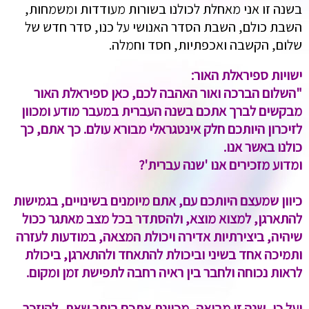
בשנה זו אני מאחלת לכולנו בשורות מעודדות ומשמחות,
השבת כולם, השבת הסדר האנושי על כנו, סדר חדש של
שלום, הקשבה ואכפתיות, חסד וחמלה.
ישויות ספיראלת האור:
"השלום הברכה ואור האהבה לכם, כאן ספיראלת האור
מבקשים לברך אתכם בשנה העברית במעבר מודע ומכוון
לזיכרון היותכם חלק אינטגראלי מבורא עולם. כך אתם, כך
כולנו באשר אנו.
ומדוע מזכירים אנו 'שנה עברית'?
כיוון שמעצם היותכם עם, אתם מיומנים בשינויים, בגמישות
להתארגן, למצוא מוצא, ולהסתדר בכל מצב מאתגר ככול
שיהיה, ביצירתיות אדירה ויכולת המצאה, במודעות לעזרה
ותמיכה אחד בשיני וביכולת להתאחד ולהתארגן, ביכולת
לראות נכוחה ולחבר בין ראיה רחבה לתפישת זמן ומקום.
ועל כן, שנה זו מביאה, מכוונת אתכם ביתר שאת, להיזכר