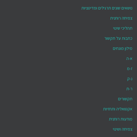
נושאים שונים תרגילים ומדיטציות
צמיחה רוחנית
תהליכי שינוי
כתבות על תקשור
מילון מונחים
א-ה
ז-מ
נ-ק
ר-ת
תקשורים
אקטואליה ותחזיות
מודעות רוחנית
צמיחה ושינוי