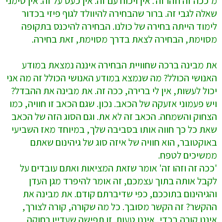
מ'ככה זה וזהו זה'. אין ויכוח עם זה. אין כעס על זה. אין סימני
שאלה לגבי זה. ברור שהבחירה להיוולד לגוף פיזי בכדור
לימוד הייתה בחירה של כולנו. הבחירה להיכנס בתקופה
מסוימת, הבחירה לצאת בדרך מסוימת, זאת בחירה.
את מבינה ברכה שחוויית הבחירה איננה נמצאת במודע
האנושי הכולל? מה שנמצא במודע האנושי הכולל זה מה אני
יכול לעשות, אין לי ברירה, ככה זה. את מבינה את ההבדל?
ויש פעמוני אזעקה של הכאב. נכון. שגם הכאב זו חוויה, כמו
הצחוק והשמחה. הכאב זה לא את. וגם הסוג הזה של הכאב
שאת כל כך חווה אותו בסביבה שלך, במיוחד מאז השביעי
באוקטובר, הוא חוויה של איזה סוג של גיהינום שאתם
ממשיכים לטפח.
'ככה זה וזהו זה' אומר שזאת המציאות ואתם עובדים על
לקבל אותה בתוך עצמכם, זה אומר להיפרד מגן העדן
והגיהינום בתוככם, כפי שדיברתם קודם. את מבינה את
ההקשר? זה הקשר מסובך. כל מה שקורה, קורה לצורך,
איננו קורה בכדי, איננו טעות. זו תפישה שעדיין רחוקה