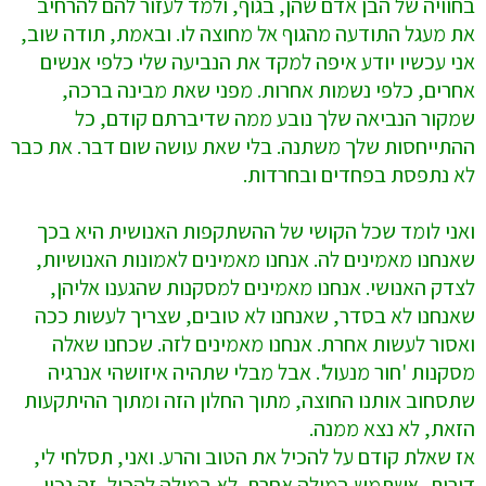
בחוויה של הבן אדם שהן, בגוף, ולמד לעזור להם להרחיב
את מעגל התודעה מהגוף אל מחוצה לו. ובאמת, תודה שוב,
אני עכשיו יודע איפה למקד את הנביעה שלי כלפי אנשים
אחרים, כלפי נשמות אחרות. מפני שאת מבינה ברכה,
שמקור הנביאה שלך נובע ממה שדיברתם קודם, כל
ההתייחסות שלך משתנה. בלי שאת עושה שום דבר. את כבר
לא נתפסת בפחדים ובחרדות.
ואני לומד שכל הקושי של ההשתקפות האנושית היא בכך
שאנחנו מאמינים לה. אנחנו מאמינים לאמונות האנושיות,
לצדק האנושי. אנחנו מאמינים למסקנות שהגענו אליהן,
שאנחנו לא בסדר, שאנחנו לא טובים, שצריך לעשות ככה
ואסור לעשות אחרת. אנחנו מאמינים לזה. שכחנו שאלה
מסקנות 'חור מנעול'. אבל מבלי שתהיה איזושהי אנרגיה
שתסחוב אותנו החוצה, מתוך החלון הזה ומתוך ההיתקעות
הזאת, לא נצא ממנה.
אז שאלת קודם על להכיל את הטוב והרע. ואני, תסלחי לי,
דורית, אשתמש במילה אחרת. לא במילה להכיל, זה נכון,