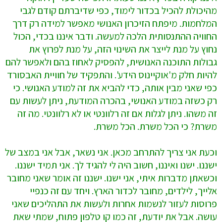
מהיכולת להכיל בכדור לימוד, כפי שדיברתם קודם לגבי
המלחמות. מיפתח הזיכרון האנושי מאפשר למידה רק דרך
החוויה ההתנסותית הלכה למעשה. ודבר איננו בכדי, הכול
נחוץ על מנת לייצר את השינוי הזה, על מנת לפרוץ את
גבולות התוכנה האנושית, להפסיק לאחוז בהם ולאפשר להם
להיות חלק מ'אוקיינוס הידע'. והתפקיד של חוויית האבסורד
כפי שאני מבין אותה, כדי להביא את זה למודע האנושי. כי
רק כשזה במודע האנושי, בהכרה המודעת, ניתן לעשות עם
זה משהו. ניתן לגלות אם זה רלוונטי או לא רלוונטי. מה זה
משרת? כי הכל משרת. הכל משרת.
וכעת אני צריך להתרחב מכאן. אני נשאר, אבל אני במצב של
ישננו. ישנו ואיננו, חשוב היה לי להגיד לך. אני תמיד ישננו.
וכשאתן מדברות איתי, אני ישנו. ישננו זה אומר שאני מחובר
אלייך, לילדים, מחובר לכדור הארץ. ויחד עם זה כנפיי
פרוסות לעזור לנשמות אחרות ולעשות את התהליכים שאני
עושה. אבל את יודעת, זה כמו קו טלפון פתוח, שמתי שאת