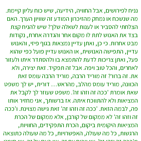
נניח לפירושים, אבל החוויה, הידיעה, שיש כוח עליון קיימת.
מה שנשכח או נמחק מהזיכרון המודע זה שוויון הערך. האם
הצלחתי להסביר או לענות לשאלה שלך? שיש להניח קצת
בצד את האנוש לתת לו מקום אחר והגדרה אחרת, נקודות
מבט אחרות. כי כן, ואתן עדיין נמצאות בגוף פיזי, והאנוש
עדיין, התפישה האנושית, או האנוש עדיין פועל כפי שהוא
פעל, ואתן צריכות לדעת להתמצא בו ולהסתדר איתו ולעזור
לאחרים, והכל טוב ויפה. אבל זה תפקיד. זאת יצירה, ולא
את. זה ברור? זה מוריד הרבה, מוריד הרבה עומס זאת
הכוונה, מוריד עומס מהלב, מהראש… דורית, יש לך משפט
שאת אומרת 'ככה זה וזהו זה'. משפט שעוזר לך לקבל את
המציאות ולא להתווכח איתה. אז ברשותך, אני מחזיר אותו
פה, לבמה הזאת. 'ככה זה וזהו זה' זאת גישה מצוינת. ו'ככה
זה וזהו זה' לא ממקום של קורבן, אלא ממקום של הכרת
המציאות היקומית ביקום, הכרת התפקידים, החוויות,
הרגשות, כל מה שעולה, האפשרויות, כל מה שעולה כתוצאה