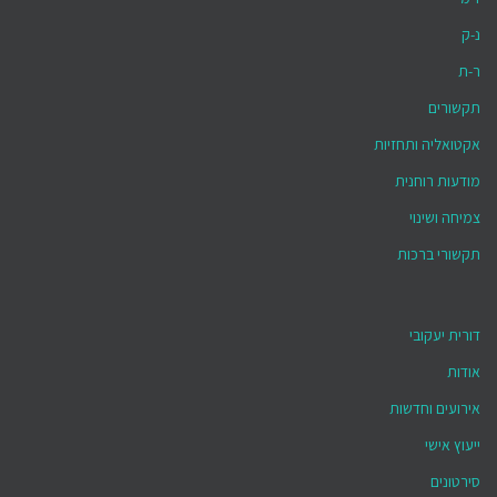
נ-ק
ר-ת
תקשורים
אקטואליה ותחזיות
מודעות רוחנית
צמיחה ושינוי
תקשורי ברכות
דורית יעקובי
אודות
אירועים וחדשות
ייעוץ אישי
סירטונים