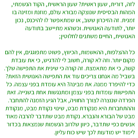
לזה, דורית, שעון ראשית? שעון הראשית, הקוד הנשמתי,
המהות הבסיסית שנוצקה מבורא עולם, מוזנת ומזינה בו
זמנית. זה הזיכרון ששב, או שמתאפשר לו להיכנס, נכון
יותר, לתודעה האנושית. וכשהוא מתיישב בתודעה
האנושית, החיים משתנים לחלוטין;
כל ההצלפות, ההאשמות, הכיווץ, פשוט מתפוגגים, אין להם
מקום יותר. וזה לא קורה, חשוב לי להדגיש, כי את עובדת
קשה, כי את מתאמצת. זה קורה כי שינית את התפישה שלך.
בשביל מה אנחנו צריכים עוד את התפישה האנושית הזאת?
כדי להיפרד ממנה. את מבינה? היא עומדת בפני עצמה. כל
התפישות עומדות בפני עצמן ומתנגשות אחת בשנייה. זאת
הפרדה שנוצרה לצורך החוויה, אבל הגיע הזמנה להתחבר.
וההתחברות היא מנקודת מבט, שינוי נקודת מבט, מנקודת
מבט של הבורא והנברא. נקודת מבט שתדבר להרבה מאוד
אנשים כפי שתדבר, כיוון שלרוב הנשמות שנמצאות בכדור
לימוד יש מודעות לכך שיש כוח עליון.