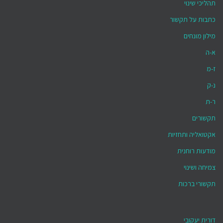
תהליכי שינוי
כתבות על תקשור
מילון מונחים
א-ה
ז-מ
נ-ק
ר-ת
תקשורים
אקטואליה ותחזיות
מודעות רוחנית
צמיחה ושינוי
תקשורי ברכות
דורית יעקובי