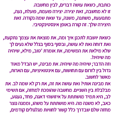
כותבת, כשאת עושה דברים, לבין מחשבה.
זו לא מחשבה, זאת יצירה. יצירה פועמת, פועלת, נעה,
מתנועעת, משתנה, משנה, עד שאת שמה נקודה. זאת
היצירה שלך. זה קורה באופן אינסטינקטיבי.
כשאת יושבת לתכנן איך ומה, את מוצאת את עצמך נתקעת,
ואת דוחה ואת לא עושה, ובסוף בסוף בגלל שלא נעים לך
שלא מילאת את המשימה, את אומרת 'טוב, מילא, שיהיה
מה שיהיה'.
וזה הדבר; שיהיה מה שיהיה. את מבינה, יש הבדל מאוד
גדול בין לזרום עם תחושות, עם אינטואיציות, עם הארות,
מאשר לחשוב.
את מבינה אותי? ואת עושה את זה, את רק לא שמה לב. את
מבלבלת בין השניים. מחשבה שהופכת למחזה, אם תשימי
לב, היא תמיד מושתתת על איזושהי דאגה, פחד, געגוע,
כאב, לא משנה מה. היא מושתתת על משהו, וממנה נוצר
מחזה שלם שבדרך כלל קשור לחוויות מגלגולים קודמים,