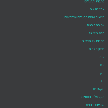
כתבות ותרגילים
אסטרולוגיה
נושאים שונים תרגילים ומדיטציות
צמיחה רוחנית
תהליכי שינוי
כתבות על תקשור
מילון מונחים
א-ה
ז-מ
נ-ק
ר-ת
תקשורים
אקטואליה ותחזיות
מודעות רוחנית