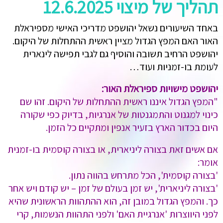
תהליך של מיצוי 12.6.2025
באחד השיעורים נשאל יהושפט מדריכי האישי מספיראלת
האור האם המפץ הגדול מציין ראשית ההתחלות של היקום.
יהושפט הרחיב תשובה והוסיף גם לגבי תפישה לינארית
לעומת בו-זמניות ועוד…
יהושפט מישויות ספיראלת האור:
"המפץ הגדול איננו ראשית ההתחלות של היקום. זהו שם
כינוי למגנוט והתמגנטות של אנרגיות, בדיוק כפי שקורה
היום בכדור הארץ בזעיר אנפין ומתקיים כל הזמן.
אם אשים זאת בצורה ליניארית, או בצורה קוסמית בו-זמנית
אומר:
'בצורה קוסמית', הכל מתרחש בהווה נתון.
'בצורה ליניארית', יש זמן בעולם של זמן – יש קודם ויש אחר
כך. והמפץ הגדול במובן זה, הוא ההתהוות הראשונית שהיא
לפני היווצרות 'אנרגיית האם' ולפני התהוות הנשמות, קרי