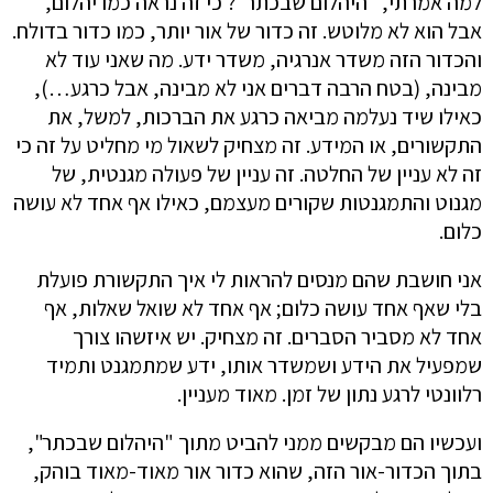
למה אמרתי, "היהלום שבכתר"? כי זה נראה כמו יהלום,
אבל הוא לא מלוטש. זה כדור של אור יותר, כמו כדור בדולח.
והכדור הזה משדר אנרגיה, משדר ידע. מה שאני עוד לא
מבינה, (בטח הרבה דברים אני לא מבינה, אבל כרגע…),
כאילו שיד נעלמה מביאה כרגע את הברכות, למשל, את
התקשורים, או המידע. זה מצחיק לשאול מי מחליט על זה כי
זה לא עניין של החלטה. זה עניין של פעולה מגנטית, של
מגנוט והתמגנטות שקורים מעצמם, כאילו אף אחד לא עושה
כלום.
אני חושבת שהם מנסים להראות לי איך התקשורת פועלת
בלי שאף אחד עושה כלום; אף אחד לא שואל שאלות, אף
אחד לא מסביר הסברים. זה מצחיק. יש איזשהו צורך
שמפעיל את הידע ושמשדר אותו, ידע שמתמגנט ותמיד
רלוונטי לרגע נתון של זמן. מאוד מעניין.
ועכשיו הם מבקשים ממני להביט מתוך "היהלום שבכתר",
בתוך הכדור-אור הזה, שהוא כדור אור מאוד-מאוד בוהק,