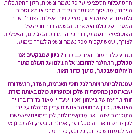
ההסתכלות הספציפי של כל נשמה ונשמה, חלון ההסתכלות
הייחודי, מתאסף מאינספור נקודות מבט או מאינספור
גלגולים, או שמא נאמר, מאינספור 'אשליות לצורך', שהרי
המטרה של כולנו היא אחת; הגשמה דרך חוויה של
הפוטנציאל הנשמתי, דרך כל הדמויות, הגלגולים, 'האשליות
לצורך', שמשתקפות מכל נשמה ונשמה לצורך מימוש.
ומדוע כל התמונה המורכבת הזו?
כיוון שמבקשים אנו
מכולכן, התחלנה להתבונן אל העולם ועל העולם מתוך
ה'יהלום שבכתר', מתוך כדור האור.
שמנה לב יותר ויותר לכל חוטי האנרגיה, השדר, התשדורת
שבאה מכן מהספרייה שלכן ומספריות כולם באותה מידה.
זוהי תחושה של ביטחון ואמון שעדיין מאוד נדירה בחוויה
האנושית, כיוון שהחוויה האנושית עדיין מנוהלת על ידי
התוכנה הישנה, ואנו מבקשים לתת לכן דימויים שיאפשרו
לכן להרפות אחיזה מכל דעה, אמונה וקביעה, ולהתבונן אל
העולם מחדש כל יום, כל רגע, כל הזמן.