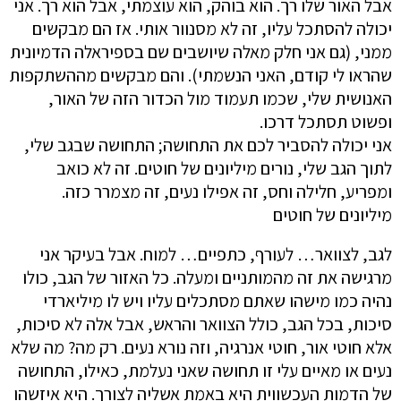
אבל האור שלו רך. הוא בוהק, הוא עוצמתי, אבל הוא רך. אני
יכולה להסתכל עליו, זה לא מסנוור אותי. אז הם מבקשים
ממני, (גם אני חלק מאלה שיושבים שם בספיראלה הדמיונית
שהראו לי קודם, האני הנשמתי). והם מבקשים מההשתקפות
האנושית שלי, שכמו תעמוד מול הכדור הזה של האור,
ופשוט תסתכל דרכו.
אני יכולה להסביר לכם את התחושה; התחושה שבגב שלי,
לתוך הגב שלי, נורים מיליונים של חוטים. זה לא כואב
ומפריע, חלילה וחס, זה אפילו נעים, זה מצמרר כזה.
מיליונים של חוטים
לגב, לצוואר… לעורף, כתפיים… למוח. אבל בעיקר אני
מרגישה את זה מהמותניים ומעלה. כל האזור של הגב, כולו
נהיה כמו מישהו שאתם מסתכלים עליו ויש לו מיליארדי
סיכות, בכל הגב, כולל הצוואר והראש, אבל אלה לא סיכות,
אלא חוטי אור, חוטי אנרגיה, וזה נורא נעים. רק מה? מה שלא
נעים או מאיים עלי זו תחושה שאני נעלמת, כאילו, התחושה
של הדמות העכשווית היא באמת אשליה לצורך. היא איזשהו