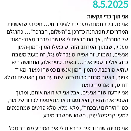
8.5.2025
אני תוך כדי תקשור:
אני מקבלת תמונה מעניינת לעיני רוחי… חיכיתי שהישויות
המדריכות תפתחנה כדרכן ב"השלום, הברכה"… כהרגלם
של החבר'ה, אך הם מראים לי איזשהו מרחב מאוד-מאוד
מעניין, שבתוך המרחב הזה יש כאילו המון-המון-המון
אנשים, נשמות. זה אפילו מעבר למעגל, זה מעגל מעובה
כזה. אולי זו ספיראלה… באמת ספיראלה, התחושה היא
שהיא מורכבת מהמון-המון אנשים כמשהו מאוד-מאוד
צפוף, באיזה מרחב פתוח כזה, שגם עם המון האנשים זה לא
דחוס, זו אנרגיה כזאת.
אני יודעת שזה אנשים, אבל אני לא רואה אותם, ומתוך
הספיראלה הזאת, היא נסגרת או מתאספת לכדור של אור,
כמו "היהלום שבכתר", מלא-מלא-מלא פרטים שמתכנסים
למעין קריסטל ענק, משהו שמשדר מידע.
אני מבינה שהם רוצים להראות לי איך המידע משודר מכל