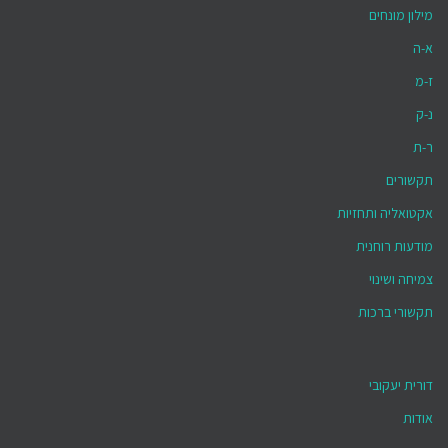
מילון מונחים
א-ה
ז-מ
נ-ק
ר-ת
תקשורים
אקטואליה ותחזיות
מודעות רוחנית
צמיחה ושינוי
תקשורי ברכות
דורית יעקובי
אודות