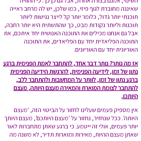
השינוי, אמנם בצורה אחרת, אבל גם כן כך. כי ההוויה
שאיננה מחוברת לגוף פיזי, כמו שלכן, יש לה מרחב ראייה
תוכנתי יותר גדול, כלומר יותר קל לייצר נגישות ליותר
תוכנות וליותר נקודות מבט, כך שהתשתית היא יותר רחבה,
אבל גם אנחנו מכילים את התוכנה האנושית יחד איתכם, את
התוכנה הפליאדית יחד עם הפליאדים, את התוכנה
האוריונית יחד עם האוריונים.
אז מה נותר? נותר דבר אחד, להתחבר לאמת הפנימית ברגע
נתון של זמן, לידיעה הפנימית, להרגשת הידיעה הפנימית
ברגע נתון של זמן, לוותר על המחשבות ולהתחבר ללב,
להתחבר לצומת המוארת והמאירה מעצם היותה, מעצם
היותכן.
אין מספיק פעמים שעלינו לחזור על הביטוי הזה, 'מעצם
היותה'. ככל שנחזיר, נחזור על 'מעצם היותכם', מעצם היותך
יותר פעמים, אולי זה ייטמע. כי ברגע שאתן מתחברות לאור
שאתן מעצם ההיות, מאירות ומוארות תדיר, לא משנה מה