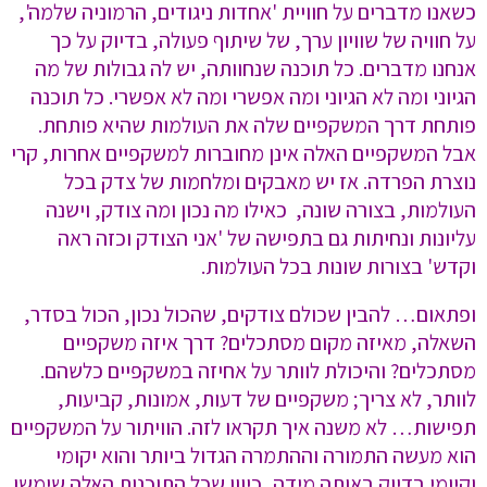
כשאנו מדברים על חוויית 'אחדות ניגודים, הרמוניה שלמה',
על חוויה של שוויון ערך, של שיתוף פעולה, בדיוק על כך
אנחנו מדברים. כל תוכנה שנחוותה, יש לה גבולות של מה
הגיוני ומה לא הגיוני ומה אפשרי ומה לא אפשרי. כל תוכנה
פותחת דרך המשקפיים שלה את העולמות שהיא פותחת.
אבל המשקפיים האלה אינן מחוברות למשקפיים אחרות, קרי
נוצרת הפרדה. אז יש מאבקים ומלחמות של צדק בכל
העולמות, בצורה שונה, כאילו מה נכון ומה צודק, וישנה
עליונות ונחיתות גם בתפישה של 'אני הצודק וכזה ראה
וקדש' בצורות שונות בכל העולמות.
ופתאום… להבין שכולם צודקים, שהכול נכון, הכול בסדר,
השאלה, מאיזה מקום מסתכלים? דרך איזה משקפיים
מסתכלים? והיכולת לוותר על אחיזה במשקפיים כלשהם.
לוותר, לא צריך; משקפיים של דעות, אמונות, קביעות,
תפישות… לא משנה איך תקראו לזה. הוויתור על המשקפיים
הוא מעשה התמורה וההתמרה הגדול ביותר והוא יקומי
וקיומי בדיוק באותה מידה, כיוון שכל התוכנות האלה שימשו