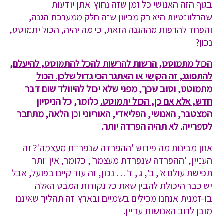
בגוף הזה האנושי כל זמן שזה נחוץ. אתן יודעות
שהרלוונטיות היא רק מכיוון שזה חלק ממערכת הגנה,
והפחד להרפות מההגנה הזאת, כי מה יהיה, הכול יתמוטט,
נכון?
הכול מתמוטט, הרשות להרשות להכל להתמוטט, להיעלם,
להתפוגג, זה הקושי או האתגר הכי גדול שלכן. הכול
מתמוטט, וטוב שכך, מפני שלא יכול להיוולד שום דבר
חדש, אלא אם כן, הכול יתמוטט.
כלומר, כל הניסיון
המצטבר, האנושי, הפליאדי, האוריוני וכן הלאה, מתחבר
לספרייה. לא תהיה הפרדה יותר.
אתן מבינות מה פירוש 'ההפרדה שנפרדת מעצמה'? זה
העניין, 'ההפרדה שנפרדת מעצמה', כלומר, אין יותר
תפישת עולם א', ב', ג', ד'… נכון, זה עוד קיים בפועל, אבל
יש כבר היכולת להבין שאת כל נקודות המבט האלה
בו-זמנית אנחנו מכילים בשמיים ובארץ. זה תהליך שאיננו
מובן לרוב האנושות עדיין.