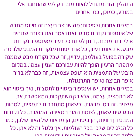
התהליך הזה מתחיל להיות מובן רק למי שהתחבר אליו
במודע, כמוכן, כמו אחרים.
במילים אחרות ולסיכום; מה שנוצר בעצם זה חיווט מחדש
של אינספור נקודות מבט. ואם נאמר זאת בצורה שתהיה
אולי יותר מובנת, ניתן לפתח כל רעיון מאינספור נקודות
מבט. את אותו רעיון, כל אחד יפתח מנקודת המבט שלו. מה
שקורה בפועל בעולמכן, עדיין, זה שכל נקודת מבט שממנה
מתפתח הרעיון הופך להיות עבורכם העניין עצמו. במקום
היבט של התמצית הוא תופס עצמאות, זה כבר לא ברור
איפה הביצה ואיפה התרנגולת.
במילים אחרות, יש אינספור ביטויים לתמצית, ואף ביטוי הוא
לא התמצית עצמה, אלא רק השתקפות המאפשרת את
מיצויה. זה כמו מראות. וכשאתן מתחברות לתמצית, למהות
הבסיסית שאתן, לצומת האור המאירה והמוארת, כל נקודות
המבט הן חוויות, הן ביטויים, הן מראות של האור שלכן, כמו
כל הגלגולים שלכן בכל העולמות. אף גלגול זה לא אתן. כל
גלגול מהווה מראה של האיכויות שקיימות בכן.