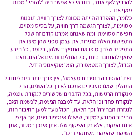
להרביץ לאף אחד, ובוודאי לא אפשר היה 'להזמין' מכות
מאף אחד.
כלומר, ההפרדה הייתה מכוונת לצורך חוויית תוכנות
מסוימות, לצורך הגשמה דרך חוויה, על בסיס מסוים,
תפישה מסוימת. ומה שאנחנו אמרנו קודם זה שכל
התפישות האלה מתירות את עצמן מפני שהן מיצו את
התפקיד שלהן; מיצו את התפקיד שלהן, כלומר, כל הידע
שואף להתחבר ביחד, כל הנחלים זורמים אל הים, והים
הגדול, לצורך המטאפורה, הוא 'אוקיאנוס הידע'.
זאת 'ההפרדה הנפרדת מעצמה', אין צורך יותר ביובלים וכל
התהליך שאנו מעבירים אתכם לאורך כל השנים, החל
מנקודת הרגישות, בכל הדברים שקשורים לנקודת עוצמה,
לנקודת פחד וכן הלאה, עד למבנה הנשמה, ל'נשמת האם,
לנגזרת הבחירה' וכך הלאה, הכול נועד למען החיבור הזה,
החיבור המודע למקור, שיש לו אינספור פנים, אך אף פן
איננו המקור, אלא רק השיקוף שלו. אתן אינכן המקור, אתן
השיקוף שהמקור משתקף דרכו".