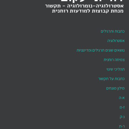
כתבות ותרגילים
אסטרולוגיה
נושאים שונים תרגילים ומדיטציות
צמיחה רוחנית
תהליכי שינוי
כתבות על תקשור
מילון מונחים
א-ה
ז-מ
נ-ק
ר-ת