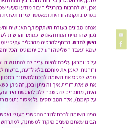
מזמן, את הסנכרון בין רוח לחומר בין המוח האת
אכן, יש להרבות בתרגילי חיבור מודע ומעשי ש
בפרט בתקופה זו היות ומאפשר יצירת תשתית 
אנחנו מבינים בעזרת השתקפותך האנושית והשת
נכון שהדמיית המוח האנושי כמואר והרשות לסנכ
הישן לחדש.
הדחף להרפיה מהרגלים עתיקי יומין
שמא תאבד השליטה והעולם יתמוטט והכל יתפר
על כן ומכאן עליכם להיות ערים לה להתנגשות 
ורוחנית. לאמן את מוחכם בלא לדעת, ברשות 
ממש לפקס את תשומת לבכם למשתנה במכוון, כמו
את שואלת דורית איך זה ניתן ובכן, זה ניתן
העת, מחוברים להקשבה ללב להרגשת הידיעה, מת
על קיומם), אלה המבוססים על איסוף נתונים רל
הפנו תשומת לבכם לתדר ההקשרי מעגלי ואפשרו
הבינו שאתם משנים מיקוד למשתנה, למתרחש,