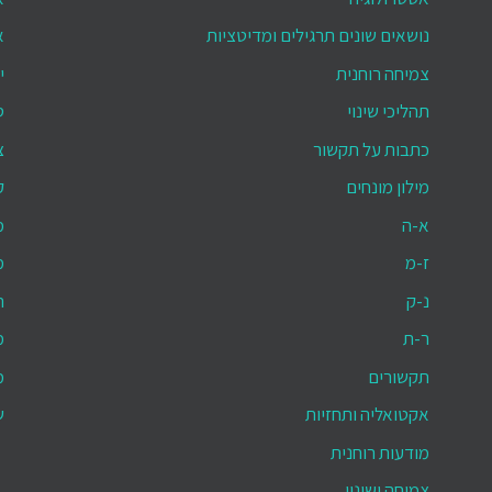
נושאים שונים תרגילים ומדיטציות
א
צמיחה רוחנית
י
תהליכי שינוי
ס
כתבות על תקשור
צ
מילון מונחים
ק
א-ה
מ
ז-מ
מ
נ-ק
ת
ר-ת
מ
תקשורים
מ
אקטואליה ותחזיות
ש
מודעות רוחנית
צמיחה ושינוי