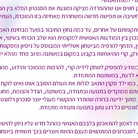
רי למוח האנושי.
כן חווים אנו שההפרדה מציקה ומונעת את הסנכרון המלא בין 
חשיבה או תפישה חדשה ומשחררת מאחיזה בזו המוכרת, העתיק
קפותם של אחרים, עד כמה נחוץ החיבור בפועל מבחינת האמו
רן בין המודעות האנושית למקומית הוא שלב הכרחי בשינוי, א
, הדחף להרפיה מביטחון אשלייתי המבוסס על ניסיון ומסקנות 
ק, קרי ההיאחזות בקבוע במקום במשתנה מרוב פחד מהלא ידו
ובמודע להפסיק לשחק לידיה קרי, להרפות מהמוכר והידוע, מהה
לא לדעת, בהשתנות המתמדת.
 ילד סקרן התאב לגלות את העולם הסובב אותו ואינו לוקח בח
 כשאתם ממוקדים בתנועה ובתנודה, במשתנה, הגדל והצומח, מח
וך ידיעה ברורה שהתדר ההקשרי מעגלי יוצר סנכרון רלוונטי 
וונטיים כל רגע נתון בתנועה ותנודה מתמדת.
 לאמון להתאכסן בלבכם האנושי כהרגל חדש עליו ניתן להישע
לסנכרונים המתהווים מעצם ההיות
ויוצרים בכך תשתית ביטחון