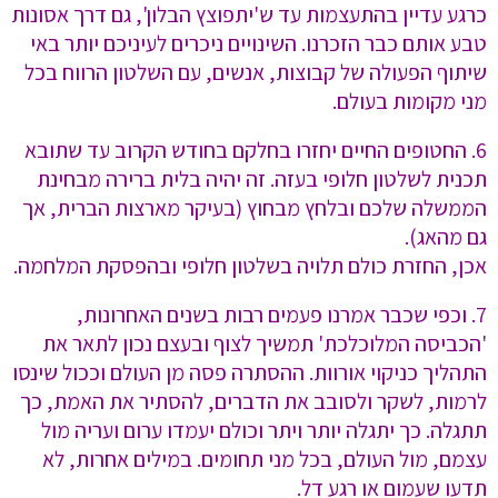
כרגע עדיין בהתעצמות עד ש'יתפוצץ הבלון', גם דרך אסונות
טבע אותם כבר הזכרנו. השינויים ניכרים לעיניכם יותר באי
שיתוף הפעולה של קבוצות, אנשים, עם השלטון הרווח בכל
מני מקומות בעולם.
6. ⁠החטופים החיים יחזרו בחלקם בחודש הקרוב עד שתובא
תכנית לשלטון חלופי בעזה. זה יהיה בלית ברירה מבחינת
הממשלה שלכם ובלחץ מבחוץ (בעיקר מארצות הברית, אך
גם מהאג).
אכן, החזרת כולם תלויה בשלטון חלופי ובהפסקת המלחמה.
7. ⁠וכפי שכבר אמרנו פעמים רבות בשנים האחרונות,
'הכביסה המלוכלכת' תמשיך לצוף ובעצם נכון לתאר את
התהליך כניקוי אורוות. ההסתרה פסה מן העולם וככול שינסו
לרמות, לשקר ולסובב את הדברים, להסתיר את האמת, כך
תתגלה. כך יתגלה יותר ויתר וכולם יעמדו ערום ועריה מול
עצמם, מול העולם, בכל מני תחומים. במילים אחרות, לא
תדעו שעמום או רגע דל.