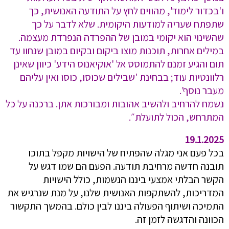
ו'בכדור לימוד', מהווים לחץ על התודעה האנושית, כך
שתפתח שעריה למודעות היקומית. שלא לדבר על כך
שהשינוי הוא יקומי במובן של ההפרדה הנפרדת מעצמה.
במילים אחרות, תוכנות מוצו ביקום ובקיום במובן שנחוו עד
תום והגיע זמנם להתמוסס אל 'אוקיאנוס הידע' כיוון שאינן
רלוונטיות עוד; בבחינת 'שבילים שכוסו, כוסו ואין עליהם
מעבר נוסף'.
נשמח להרחיב ולהשיב אהובות ומבורכות אתן. ברכנה על כל
המתרחש, הכול לתועלת״.
19.1.2025
בכל פעם אני מגלה שהפתיח של הישויות מקפל בתוכו
תובנה חדשה מרחיבת תודעה. הפעם הם שמו דגש על
הקשר הבלתי אמצעי ביננו הנשמות, כולל הישויות
המדריכות, להשתקפות האנושית שלנו, על מנת שנרגיש את
התמיכה ושיתוף הפעולה ביננו לבין כולם. בהמשך התקשור
הכוונה והדגשה לזמן זה.