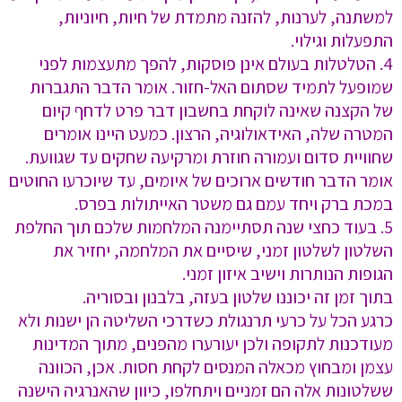
למשתנה, לערנות, להזנה מתמדת של חיות, חיוניות,
התפעלות וגילוי.
4. ⁠הטלטלות בעולם אינן פוסקות, להפך מתעצמות לפני
שמופעל לתמיד שסתום האל-חזור. אומר הדבר התגברות
של הקצנה שאינה לוקחת בחשבון דבר פרט לדחף קיום
המטרה שלה, האידאולוגיה, הרצון. כמעט היינו אומרים
שחוויית סדום ועמורה חוזרת ומרקיעה שחקים עד שגוועת.
אומר הדבר חודשים ארוכים של איומים, עד שיוכרעו החוטים
במכת ברק ויחד עמם גם משטר האייתולות בפרס.
5. ⁠בעוד כחצי שנה תסתיימנה המלחמות שלכם תוך החלפת
השלטון לשלטון זמני, שיסיים את המלחמה, יחזיר את
הגופות הנותרות וישיב איזון זמני.
בתוך זמן זה יכוננו שלטון בעזה, בלבנון ובסוריה.
כרגע הכל על כרעי תרנגולת כשדרכי השליטה הן ישנות ולא
מעודכנות לתקופה ולכן יעורערו מהפנים, מתוך המדינות
עצמן ומבחוץ מכאלה המנסים לקחת חסות. אכן, הכוונה
ששלטונות אלה הם זמניים ויתחלפו, כיוון שהאנרגיה הישנה