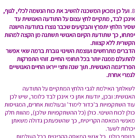
8.
⁠ועל כן ומכאן המשכנה להשיב את כוח הנשמה לכלי, לגוף,
אינכן לבד, מתקיים לחץ עצום על התודעה האנושית עד
שסיר הלחץ יתפרץ והבקיעים שכבר נוצרו בתודעה הישנה
יפתחו, כך שתודעת הקיום האנושי תשתנה מן הקצה למהות
הקשרית ללא קצוות.
הדברים מתרחשים ועוצמת השינוי גוברת ברמה שאי אפשר
להתעלם ממנה יותר בכל תחומי החיים. זוהי התפרקות
הפרדיגמה האנושית. תוך שנה וחצי ייראו החיים האנושיים
לגמרי אחרת.
לשאלתך האילמת לגבי הלחץ המתקיים על התודעה
האנושית: ובכן, יודעות אתן כי אינכן לבד כלומר, שיש לכן
עוד השתקפויות ב'כדור לימוד' ובעולמות אחרים, המגויסות
כולן לכוח השינוי. כולן (כל ההשתקפויות שלכן), מהוות חלק
מאנשי המאסה הקריטית, כך שהשפעתכן גדולה משאתן
יכולות לשער.
בנוסף כולנו, כל אנשי המאסה הקריטית בכל העולמות