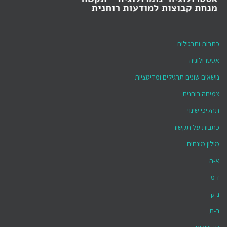
כתבות ותרגילים
אסטרולוגיה
נושאים שונים תרגילים ומדיטציות
צמיחה רוחנית
תהליכי שינוי
כתבות על תקשור
מילון מונחים
א-ה
ז-מ
נ-ק
ר-ת