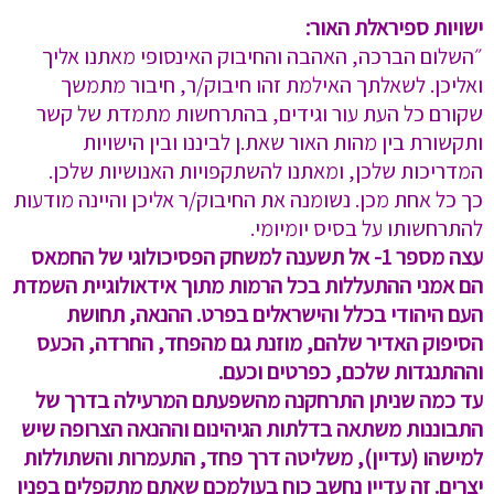
ישויות ספיראלת האור:
״השלום הברכה, האהבה והחיבוק האינסופי מאתנו אליך
ואליכן. לשאלתך האילמת זהו חיבוק/ר, חיבור מתמשך
שקורם כל העת עור וגידים, בהתרחשות מתמדת של קשר
ותקשורת בין מהות האור שאת.ן לביננו ובין הישויות
המדריכות שלכן, ומאתנו להשתקפויות האנושיות שלכן.
כך כל אחת מכן. נשומנה את החיבוק/ר אליכן והיינה מודעות
להתרחשותו על בסיס יומיומי.
עצה מספר 1- אל תשענה למשחק הפסיכולוגי של החמאס
הם אמני ההתעללות בכל הרמות מתוך אידאולוגיית השמדת
העם היהודי בכלל והישראלים בפרט. ההנאה, תחושת
הסיפוק האדיר שלהם, מוזנת גם מהפחד, החרדה, הכעס
וההתנגדות שלכם, כפרטים וכעם.
עד כמה שניתן התרחקנה מהשפעתם המרעילה בדרך של
התבוננות משתאה בדלתות הגיהינום וההנאה הצרופה שיש
למישהו (עדיין), משליטה דרך פחד, התעמרות והשתוללות
יצרים. זה עדיין נחשב כוח בעולמכם שאתם מתקפלים בפניו