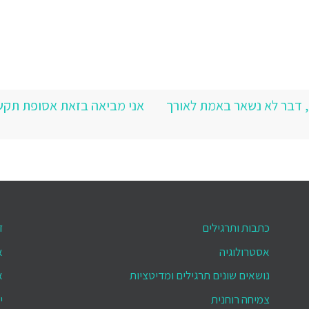
י, דבר לא נשאר באמת לאורך
אני מביאה בזאת אסופת תקשור
כתבות ותרגילים
ד
אסטרולוגיה
א
נושאים שונים תרגילים ומדיטציות
א
צמיחה רוחנית
י