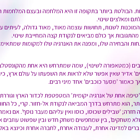
ות. הבולטת ביותר בתקופה זו היא המלחמה ובעצם המלחמות ה
ם ומאלצים שינוי.
מוכנות לשנות, תחושות עוצמה מאוד, מאוד גדולה, לעיתים עד
ק מהתגובות אך כולם מביאים לנקודת קצה המחייבת שינוי.
ת והבחירה שלו, ומפנה את האנרגיה שלו למקומות שמתאימים
כבים (כמטאפורה לשינוי), שמה שמתרחש היא אחת מהקונסטלצ
 אדיר שאין אפשר שלא לראות את השפעתו על עולם ארץ, כיוון 
 כאמור 'מסער כוכבים' אחד מיני רבים.
'טיפה אחת של אנרגיה יקומית' המטפטפת לכדור הארץ וגוררת 
תר, הוא מתרחש בדרך המביאה לנקודת אל-חזור. קרי, כל החוו
תהיה חזרה; 'שבילים שכוסו, כוסו ואין עליהם מעבר נוסף'. אם 
 משחקים', בין שמחפשים משחק חדש ובין שפשוט עוזבים את ה
עוברים למדינה אחרת, לעבודה אחרת, לחברה אחרת וכיוצא באל