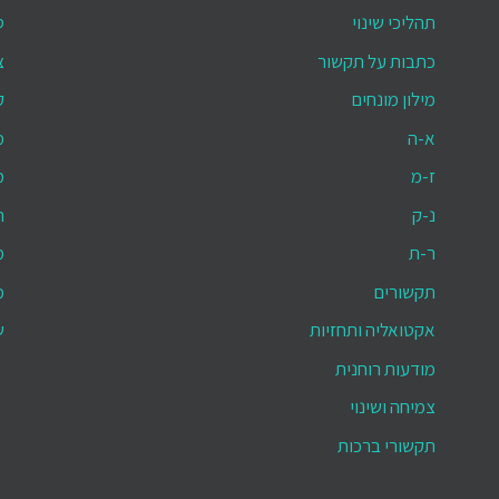
תהליכי שינוי
ס
כתבות על תקשור
צ
מילון מונחים
ק
א-ה
מ
ז-מ
מ
נ-ק
ת
ר-ת
מ
תקשורים
מ
אקטואליה ותחזיות
ש
מודעות רוחנית
צמיחה ושינוי
תקשורי ברכות