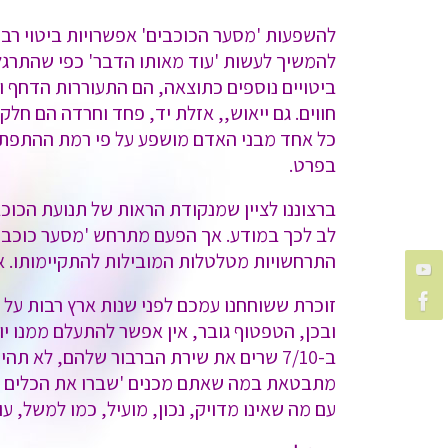
להשפעות 'מסער הכוכבים' אפשרויות ביטוי רב
להמשיך לעשות 'עוד מאותו הדבר' כפי שהתרגלת
ביטויים נוספים כתוצאה, הם התעוררות הדחף וה
חווים. גם ייאוש,, אזלת יד, פחד וחרדה הם חל
כל אחד מבני האדם מושפע על פי רמת ההתפתחו
בפרט.
ברצוננו לציין שמנקודת הראות של תנועת הכו
לב לכך במודע. אך הפעם מתרחש 'מסער כוכבים'
התרחשויות מטלטלות המובילות להתקיימותו. אך
זוכרת ששוחחנו עמכם לפני שנות ארץ רבות על 
ובכן, הטפטוף גובר, אין אפשר להתעלם ממנו יו
ב-7/10 שרים את שירת הברבור שלהם, לא 
מתבטאת במה שאתם מכנים 'שברו את הכלים ולא
עם מה שאינו מדויק, נכון, מועיל, כמו למשל, 