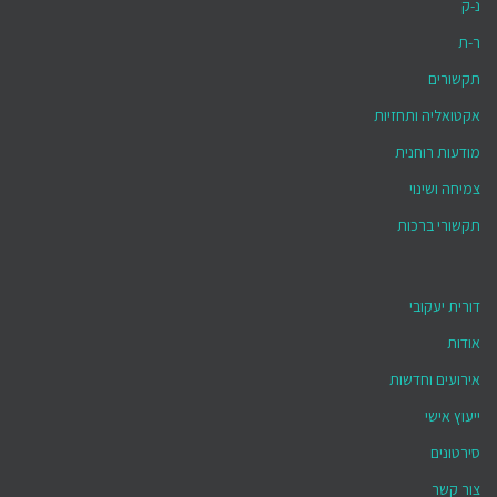
נ-ק
ר-ת
תקשורים
אקטואליה ותחזיות
מודעות רוחנית
צמיחה ושינוי
תקשורי ברכות
דורית יעקובי
אודות
אירועים וחדשות
ייעוץ אישי
סירטונים
צור קשר