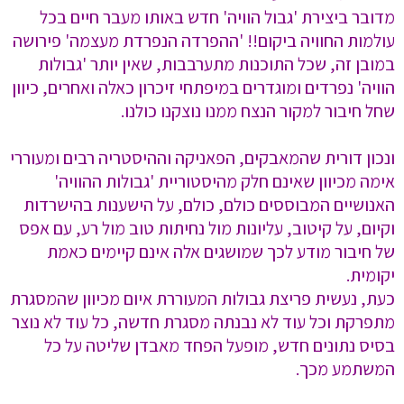
מדובר ביצירת 'גבול הוויה' חדש באותו מעבר חיים בכל
עולמות החוויה ביקום!! 'ההפרדה הנפרדת מעצמה' פירושה
במובן זה, שכל התוכנות מתערבבות, שאין יותר 'גבולות
הוויה' נפרדים ומוגדרים במיפתחי זיכרון כאלה ואחרים, כיוון
שחל חיבור למקור הנצח ממנו נוצקנו כולנו.
ונכון דורית שהמאבקים, הפאניקה וההיסטריה רבים ומעוררי
אימה מכיוון שאינם חלק מהיסטוריית 'גבולות ההוויה'
האנושיים המבוססים כולם, כולם, על הישענות בהישרדות
וקיום, על קיטוב, עליונות מול נחיתות טוב מול רע, עם אפס
של חיבור מודע לכך שמושגים אלה אינם קיימים כאמת
יקומית.
כעת, נעשית פריצת גבולות המעוררת איום מכיוון שהמסגרת
מתפרקת וכל עוד לא נבנתה מסגרת חדשה, כל עוד לא נוצר
בסיס נתונים חדש, מופעל הפחד מאבדן שליטה על כל
המשתמע מכך.