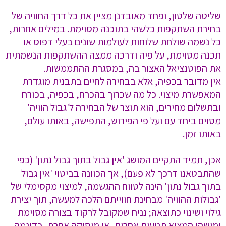
שליטה שלטון, ופחד מאובדנן מציין את כל דרך החוויה של
בחירת השתקפות כלשהי בתוכנה מסוימת. במילים אחרות,
כל נשמה שולחת שלוחות לעולמות שונים בעלי דפוס או
תכנה מסוימת, על פיה ודרכה ממצה ההשתקפות הנשמתית
את הפוטנציאל האצור בה, במסגרת ההתממשות.
אין מדובר בכפיה, אלא בבחירה לחיים בתבנית מוגדרת
המאפשרת מיצוי. כל מה שכרוך בהכרח, בכפיה, בכורח
ובתשלום מחירים, הוא תוצר של הבחירה ל'גבול הוויה'
מסוים ביחד עם ועל פי הפירוש, התפישה, באותו עולם,
באותו זמן.
אכן, תמיד התקיים המושג 'אין גבול בתוך גבול נתון' (כפי
שהתבטאנו דרכך לא פעם), אך הכוונה בביטוי 'אין גבול
בתוך גבול נתון' הינה לטווח ההגשמה, למיצוי מקסימלי של
'גבולות ההוויה' מבחינת חווייתם הלכה למעשה, תוך יצירת
גילוי ושינוי כתוצאה; נניח שמקובל לרקוד בצורה מסוימת
ומישהו המציא תנועות אחרות, או מוסיקה אחרת, כדוגמה