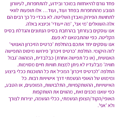
פחד גורם להיאחזות במוכר ובידוע, להתחפרות, לעיוורון
הנובע מהתחפרות בפחד ועוד, ועוד… אלו תופעות לוואי
לתחושת הפירוק ואבדן השליטה. לא בכדי כל כך רבים הם
אלה השואלים 'מי אני', 'מה ייעודי' וכיוצא באלה.
אנו עוסקים בעזרתך בהרחבת בסיס הנתונים והגדלת בסיס
הקליטה. כפי שהתבטאנו לא פעם.
אנו עוסקים יחד אתכם בהחלפת 'כרטיס הזיכרון האנושי'
לזה היקומי. החלפת 'כרטיס זיכרון' פירושו מיסוס התפישה
האנושית, (או כל תפישה אחרת) כבלבדית, המהווה 'גבול
חוויה' מבלעדיו לא ניתן למצות חוויות חיים מסוימות.
החלפה 'לכרטיס זיכרון' המכיל את כל התוכנות ככלי ביצוע
ומימוש של האופי הנשמתי דרך אישיויות רבות. כל
האישיויות, ההשתקפויות, התלבושות, המופעים, או הטבע,
כפי שאנו מכנים זאת, מהווים את השתקפות
האופי/הקוד/הצופן הנשמתי, ככלי הגשמה, יצירות לצורך
ולא 'אני'.