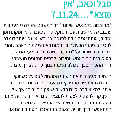
סבל וכאב, 'אין
מוצא'"….7.11.24
"מחשבות בלב איש ישיחנה" זה המשפט שעולה לי בעקבות
ערבוב של מחשבות עם ידע וקליטה שמעבר לזמן ומקום וזמן
ומקום, אותה אני לומדת לסנכרן במודע, או נכון יותר לומדת
להכיר בשיתוף הפעולה בין המוח האנושי למוח האתרי. והנה
מדברות הישויות על "תודעה משולבת", קרי על הגדלת
בסיס הנתונים האנושי וחיבורו לבסיס הנתונים הנשמתי,
דרך ההכרה בכך שכולנו נשמות בגוף פיזי, לצורך מיצוי.
הישויות מסבירות את השינוי המתחולל בפועל כשחוקי
התוכנה האנושית מתפרקים מהעדר רלוונטיות ומכריחים
אותנו למצוא דרכי קיום חדשות שאינן מהווה המשך של
הישן. קרי להפסיק לצפות לתוצאה שונה או חדשה, על אותו
בסיס נתונים. מדובר בשינוי של התפישה האנושית,
המתאפשר דרך חוויית האבסורד והמבוי הסתום בהם אנו