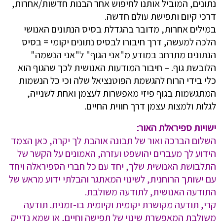
נתונים, המוביל אותנו לחיפוש אחר הבנות חדשות/אחרות,
דרכי קיום ותפישת עולם חדשה.
במילים אחרות, מדובר בהגדלת בסיס הנתונים האנושי
הלכה למעשה, דרך חיבורו לבסיס נתונים יקומי = בסיס
הנתונים מתרחב במודע מ"אני הגוף" ל"אני הנשמה"
הלובשת גוף. – חיבור המודעות האנושית לכך שהגוף הוא
כלי בידי הרוח להגשמת הפוטנציאל שלה וכי כל הנשמות
המתגשמות בגוף פיזי מאפשרות לעצמן ואחת לשנייה,
לגלות ולמצות עצמן דרך חווית החיים.
ישויות ספיראלת האור:
השלום הברכה ואור של תבונה אוהבת לך יקרה, כאן הצמד
הידוע לך מעברים יהושפט ועזרה, האמונים על הקשר של
התלבושת האנושית שלך, יחד עם כל חברי הספיראלה ויחד
עם ישותך הרוחנית, לשינוי המאתגר והבלתי ידוע מראש של
התודעה האנושית, לתודעה משולבת.
קרי, תודעה מקושרת יקומית וקיומית בו-זמנית. תודעה
משולבת המאפשרת שינוי של תפישה וחיים, או שמא נדייק