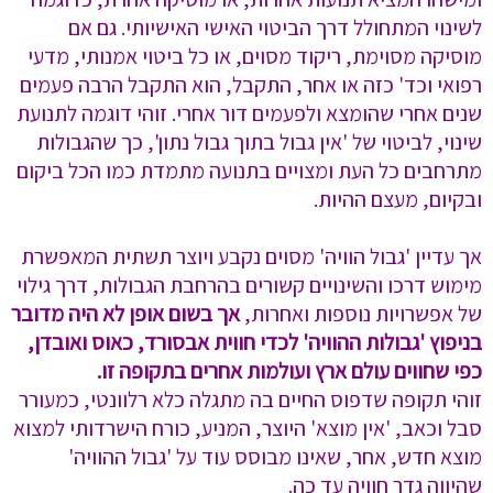
לשינוי המתחולל דרך הביטוי האישי האישיותי. גם אם
מוסיקה מסוימת, ריקוד מסוים, או כל ביטוי אמנותי, מדעי
רפואי וכד' כזה או אחר, התקבל, הוא התקבל הרבה פעמים
שנים אחרי שהומצא ולפעמים דור אחרי. זוהי דוגמה לתנועת
שינוי, לביטוי של 'אין גבול בתוך גבול נתון', כך שהגבולות
מתרחבים כל העת ומצויים בתנועה מתמדת כמו הכל ביקום
ובקיום, מעצם ההיות.
אך עדיין 'גבול הוויה' מסוים נקבע ויוצר תשתית המאפשרת
מימוש דרכו והשינויים קשורים בהרחבת הגבולות, דרך גילוי
של אפשרויות נוספות ואחרות,
אך בשום אופן לא היה מדובר
בניפוץ 'גבולות ההוויה' לכדי חווית אבסורד, כאוס ואובדן,
כפי שחווים עולם ארץ ועולמות אחרים בתקופה זו.
זוהי תקופה שדפוס החיים בה מתגלה כלא רלוונטי, כמעורר
סבל וכאב, 'אין מוצא' היוצר, המניע, כורח הישרדותי למצוא
מוצא חדש, אחר, שאינו מבוסס עוד על 'גבול ההוויה'
שהיווה גדר חוויה עד כה.