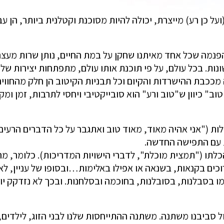
ל כן רע) מייצרת, יכולה להיות מסוכנת וקטלנית ביותר, הן ע
פנמה שכל אחד מאיתנו שחקן על במת החיים, נותן שרות מעצם ה
ונות. בכל עולם, על פי תוכנת אותו עולם, מתפתחות יצירות ש
ככבת ההישרדות והקיום וכל תבניות הקיטוב הן חלק מהחווי
ב" כיוון ש"טוב ורע" הוא סובייקטיבי ויחסי לתרבות, זמן ומק
ות ("אני אהיה מאוד, מאוד טוב ואתגבר על כל הדברים הרעים
ת עם התפישה החדשה.
לתו ("תמצית מוכלת", לדברי הישויות המדריכות). כלומר, מה
כרוכים בקנאות, בשנאה או אפילו באלימות…ובסופו של עניין, לא
מו בסבלנות, בסובלנות, בחוכמה ובסלחנות. ובכך לא נזדקק י
 סביבנו משתנה. משתנה ההתייחסות שלנו לבני הזוג, לילדים, 