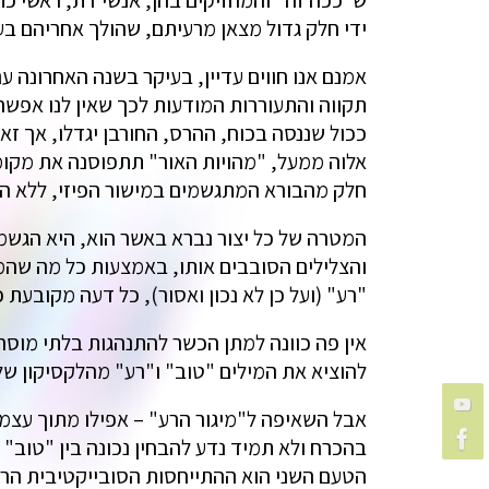
ש"ככה זה" והמחזיקים בהן, אנשי דת, ראשי כת
ידי חלק גדול מצאן מרעיתם, שהולך אחריהם בעי
תקווה והתעוררות המודעות לכך שאין לנו אפשרות לשוב אל ה
ככול שננסה בכוח, ההרס, החורבן יגדלו, אך ז
אלוה ממעל, "מהויות האור" תתפוסנה את מקומן. 
חלק מהבורא המתגשמים במישור הפיזי, ללא הבד
המטרה של כל יצור נברא באשר הוא, היא הגשמ
והצלילים הסובבים אותו, באמצעות כל מה שהמגוו
"רע" (ועל כן לא נכון ואסור), כל דעה מקובע
אין פה כוונה למתן הכשר להתנהגות בלתי מוסרית
להוציא את המילים "טוב" ו"רע" מהלקסיקון של
אבל השאיפה ל"מיגור הרע" – אפילו מתוך עצמנ
בהכרח ולא תמיד נדע להבחין נכונה בין "טוב" 
הטעם השני הוא ההתייחסות הסובייקטיבית הרגש