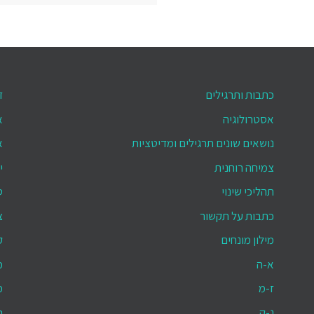
כתבות ותרגילים
ד
אסטרולוגיה
א
נושאים שונים תרגילים ומדיטציות
א
צמיחה רוחנית
י
תהליכי שינוי
ס
כתבות על תקשור
צ
מילון מונחים
ק
א-ה
מ
ז-מ
מ
נ-ק
ת