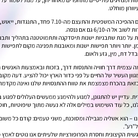
ות ומנהיגים פוליטיים מתחפרים מאחוריהן, על מנת לשמור על
וורון מוחלט.
אמנם אנו חווים עדיין, בעיקר בשנה האחרונה עם ה
-6/10 גם אם ננסה.
את על מנת שתבניות ישנות תיסדקנה ותתמוטטנה בתהליך ותבניו
יותר ויותר תפישות ישנות ומאובנות תפנינה מקום לתפישות נאו
ל דת, מין, גזע ולאום.
ה עצמית דרך חוויה והתנסות דרך, בזכות ובאמצעות האנשים 
ן העשיר של החיים על פני כדור הארץ יכול להציע. דעה מקובעת
ת כזאת בהכרח מצמצמת את טווח ההתנסויות שלנו ואינה מקדמת
. עדיין יש להתגונן, למנוע ולהימנע ממעשים העלולים לפגוע בז
נו, כל עוד השימוש במילים אלה לא נעשה מתוך שיפוטיות, חוס
ו – הוא אשליה מגבילה ומסוכנת, משני טעמים: קודם כל משום
ל"רע".
ית הקיצונית וחסרת הפרופורציות שלעיתים אנו נוטים לאמץ מו