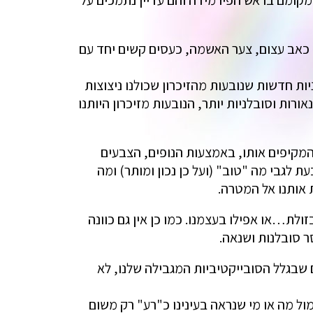
 מקומם בראש הפירמידה והם עדיין נתמכים על
הפיכה המשפטית והתעצם מה-7.10 פחד, התנגדות, ייאוש, כאב עצום, צער האשמה, כעסים קשים יחד עם
ת חדשות שנובעות מהזיכרון שכולנו ניצוצות
רות וסובלניות יותר, הנובעות מזיכרון היותנו
המקיפים אותו, באמצעות הנופים, הצבעים
 לגבי מה "טוב" (ועל כן נכון ומותר) ומה
 אותנו אל המטרה.
ולת…או אפילו בעצמנו. כמו כן אין גם כוונה
ר סובלנות ושנאה.
 שבגלל הסובייקטיביות המגבילה שלנו, לא
ל מה או מי שנראה בעינינו כ"רע" רק משום