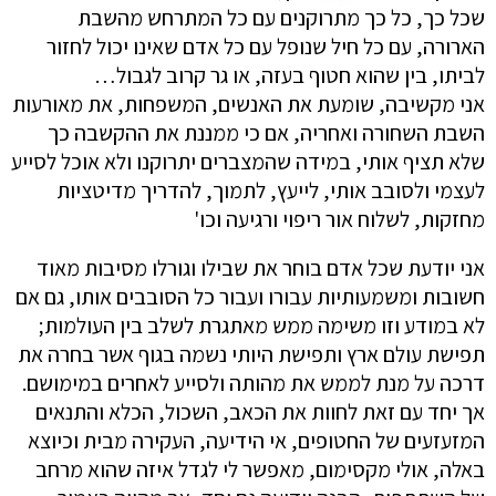
שכל כך, כל כך מתרוקנים עם כל המתרחש מהשבת
הארורה, עם כל חיל שנופל עם כל אדם שאינו יכול לחזור
לביתו, בין שהוא חטוף בעזה, או גר קרוב לגבול…
אני מקשיבה, שומעת את האנשים, המשפחות, את מאורעות
השבת השחורה ואחריה, אם כי ממננת את ההקשבה כך
שלא תציף אותי, במידה שהמצברים יתרוקנו ולא אוכל לסייע
לעצמי ולסובב אותי, לייעץ, לתמוך, להדריך מדיטציות
מחזקות, לשלוח אור ריפוי ורגיעה וכו'
אני יודעת שכל אדם בוחר את שבילו וגורלו מסיבות מאוד
חשובות ומשמעותיות עבורו ועבור כל הסובבים אותו, גם אם
לא במודע וזו משימה ממש מאתגרת לשלב בין העולמות;
תפישת עולם ארץ ותפישת היותי נשמה בגוף אשר בחרה את
דרכה על מנת לממש את מהותה ולסייע לאחרים במימושם.
אך יחד עם זאת לחוות את הכאב, השכול, הכלא והתנאים
המזעזעים של החטופים, אי הידיעה, העקירה מבית וכיוצא
באלה, אולי מקסימום, מאפשר לי לגדל איזה שהוא מרחב