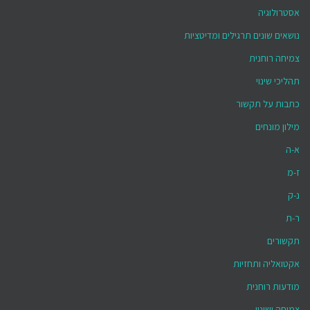
אסטרולוגיה
נושאים שונים תרגילים ומדיטציות
צמיחה רוחנית
תהליכי שינוי
כתבות על תקשור
מילון מונחים
א-ה
ז-מ
נ-ק
ר-ת
תקשורים
אקטואליה ותחזיות
מודעות רוחנית
צמיחה ושינוי