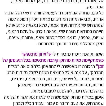
של השתתפות, הבנה וידיעה גם יחד, אך מהווה כאמור,
אתגר ענק.
כל פעם מחדש אני מזכירה לעצמי שחוויה זו שלי ושל הרבה
אחרים, מביאה מתת המודע גם מראת זיכרון הפוכה למה
שמתרחש של אחדות ויחד אמתי, שלא נמצאת כרגע או לא
הייתה במודעות הערה שלי; מראת זיכרון של עולם הרמוני,
שוויוני, אכפתי, בו אני בסדר כמות שאני, אהובה, שייכת,
חלק מהכלל מעצם היותי וכך כולםםםם.
הישויות המדריכות מזכירות לי
ש"איזון מתאפשר
כשמתקיימת מידת מרחק וקירבה מתאימה בכל רגע נתון של
זמן"
תזכורת זו מאפשרת לי להתאמן בלתפוס את "מידת
המרחק", על מנת אוכל כתוצאה ממנה לקבל נקודות מבט
נוספות, לוותר על שיפוט, ביקורת, חוסר אונים, פחדים,
חרדות, תקוות וציפיות שלא התגשמו לגבי עצמי והן
כהשלכה למדינה, לעולם או לסובבים אותי.
אימון במידת מרחק המאפשרת לי לגלות את השרות של מה
שמתרחש, את טעם הדברים עבורי ועבור הכלל ולבחון