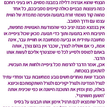
הנצחי שהוא אנרגיה דלילה במבנה מסוים. ראו בעיני רוחכם
כמה ניצוצות מבניים כאלה קיימים מסביבכם, כל אחד
מהווה קוד נשמתי זורח בתנועה ופעימה מתמדת של הווית
עצמו עם ודרך הסובב.
אין בנמצא מבנה יציב כפי שהמודעות האנושית מחפשת,
היציבות היא בתנועה ותוך כדי תנועה. מכאן שכול ציפייה או
מחשבה עתידית או נביעה ממחשבה או חוויית עבר, אינה
אמת, כי אם אשליה לצורך, שכבר אין בהם צורך, אותה
באתם למוסס ולסייע לכל מי שמצטרף אליכם לעשות אותו
הדבר.
אכן, אומר הדבר להרפות מכל ציפייה ולחוות את העכשיו.
להתאמן בנוכחות.
הכובד שאת ואחרים חשים נובע ממחשבות עבר ופחדי עתיד
לגורל המדינה ולגורל יקיריכם ולגורל השתקפותכם וכיוצא
באלה, מוזן ומזין את התוכנה הישנה או כפי שכינית אותה
'השעון השוויצרי'.
ככול שתמצאו לכם תרגיל אימון אותו תבצעו על בסיס