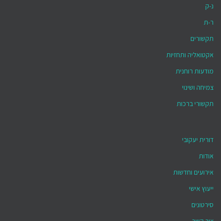
נ-ק
ר-ת
תקשורים
אקטואליה ותחזיות
מודעות רוחנית
צמיחה ושינוי
תקשורי ברכות
דורית יעקובי
אודות
אירועים וחדשות
ייעוץ אישי
סירטונים