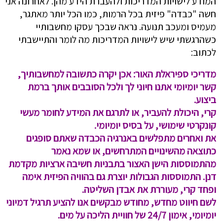
המודע לישויות המדריכות ולהעברת הידע מהן. לאחרונה אני
חשה "כבדה" פיזית בכל הרמות, כמו הכל יותר מאתגר,
מעמיס ומעכב תנועה. נראה שבכך עסקו מחשבותיי
כשהרגשתי שיש לישויות המדריכות מה לומר והתיישבתי
לכתוב:
מדריכי ספיראלת האור:
אכן יקרה כתשובה למחשבותיך,
קשר יומיומי אתנו חיוני לך ולכל הסובבים אותך ברמת
ביצוע.
קרי, היכולת להעביר, או לתרגם את המידע לחומר מעשי
קונקרטי שימושי, על בסיס יומיומי.
את ואחרים מתפלשים באנרגיה הכבדה שאתם סופגים
כתוצאה מהשינויים המתרחשים, או שמא נאמר
מהתמוססות הישן האצור בתבניות חשיבה ארציות מקדמת
דנן. התמוססות הגבולות יוצרת גם בהוויה הפיזית אימה
ופחד קרי, מעוררת את אבדן השליטה.
לשם חיווט מחדש, מחודש מבקשים אנו להציע תרגיל דמיוני
יומיומי, אימון 24/7 של חוויית הליכה על מים.