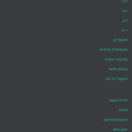
א-ה
ז-מ
נ-ק
ר-ת
תקשורים
אקטואליה ותחזיות
מודעות רוחנית
צמיחה ושינוי
תקשורי ברכות
דורית יעקובי
אודות
אירועים וחדשות
ייעוץ אישי