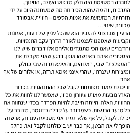
לחברה המסוימת היה חלק מדפוס העולם, החינוך,
התרבות, זה מה שהוא הכיר וזה מה שמשתנה היום על ידי
חזרתיות המזעזעת את אמות הספים – חוויית אבסורד
מכוונת שינוי…
הרעיון שברצוני להעביר הוא שהכל עניין של דעות, אמונות
וקביעות שאספנו לעצמנו לאורך הדרך עקב התנסויות.
והדברים שאנו הכי מתנגדים אליהם אלו דברים שיש לנו
היסטוריה איתם באיזשהו אופן. ברגע שאני מקבלת את
"המפלצת" שבי, האלוהים, והאימא תרזה שבי כחלק
ומיצירות שיצרתי, שהרי אינני אימא תרזה, או אלוהים של אף
אחד.
זו יכולת מאוד מפותחת לקבל שכל ההתנהגויות בכדור
הארץ נובעות מאותו עיוורון מכוון, שאפשר לנו לחוות את כל
החוויות האלה. הייתה חייבת להיות הפרדה בכדי שנחווה את
כל מנעד הרגשות. כשמדובר על קבלה כדוגמה, מדובר על
יכולת לקבל, על אף שלא תמיד אני מסכימה עם זה, או שזה
הופך לי את הבטן, אך כבר יש ביכולתנו לקבל זאת כחלק