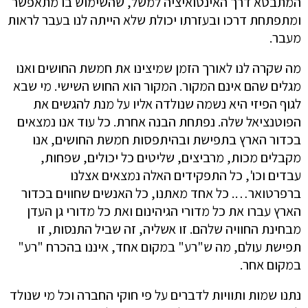
המתבטא דרך האינטואיציה למשל, שהשימוש בו מתאפשר
ומתפתחת דרכו ובעזרתו יכולת שלא הייתה לנו בעבר לראות
מעבר.
מה שקרה לנו לאורך הזמן שמיצינו את חמשת החושים ואנו
מגלים שהם אינם המקור. המקור הוא החוש השישי. מי שבא
לגוף הפיזי היא נשמה שנולדה אליו על מנת להגשים את
הפוטנציאל שלה. נפתחת הבנה אחרת. כל עוד אנו נמצאים
בכדור הארץ בתפישת ובהיתפסות חמשת החושים, אנו
מקבלים מכות, מרביצים, שליטים כל יכולים, שפחות,
עבדים וכו', כל התפקידים האלה נמצאים אצלנו
ברפרטואר…. כל אחד מאתנו, כל האנשים שחווים בכדור
הארץ עברו את כל מדורי הגיהינום ואת כל מדורי גן העדן
מבחינת החוויה שלהם. זו אשליה, זה שביל התנסות, זו
תפישת עולם, מה ש"רע" במקום אחד, איננו בהכרח "רע"
במקום אחר.
נתנו שמות ותוויות לדברים על פי חוקי החברה וכל מי שנולד