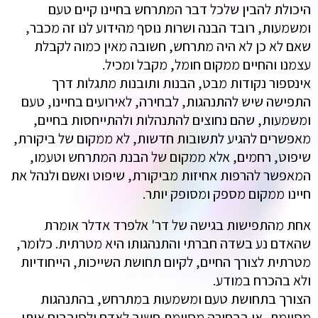
היכולת להבין שלכל דבר המתרחש בחיינו קיים טעם
ומשמעות, רובד הבנה ושרות נוסף מהידוע לנו זה מכבר,
שאם לא כן לא היה מתרחש, חשובה מאין כמוה לקבלת
עצמנו והחיים ממקום חומל, מקבל ומכיל.
אינספור נקודות מבט, הבנות ותובנות מתגלות דרך
התפישה שיש להתנהגות, לבחירה, לאירועים בחיינו, טעם
ומשמעות, שהם נחוצים להתנהלות ולהתייחסות בחיים,
מאפשרים להגיע לתשובות חדשות, לא ממקום של ביקורת,
שיפוט, רחמים, אלא ממקום של הבנת המתרחש וטעמו,
המאפשר להרפות אחיזות מביקורת, שיפוט ואשם ולנהל את
חיינו ממקום מספק ומסופק יותר.
אחת מהתפישות בגישה של דר' אלפרד אדלר אומרת
שהאדם נע בשדה חברתי והתנהגותו היא מטרתית. כלומר,
מטרתית לצורך החיים, לקיום תחושת השייכות, הייחודיות
ולא בהכרח במודע.
הצורך בתחושת טעם ומשמעות במתרחש, בהתנהגות
מסוימת, או בבחירה מסוימת חשוב לאדם ולסובבים אותו,